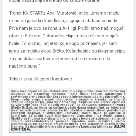
dobar napad koji se kretao od snažne obrane.“
Trener KK STARTz Anel Muratović ističe: „Imamo mladu
ekipu od juniorki i kadetkinja, a igraju u statusu seniorki.
Prva nam je ovo sezona u A-1 ligi. Pružili smo naš mogući
otpor u Brčkom. O domaćoj ekipi mogu reći samo riječi
hvale. To su moji prijatelji koje dugo poznajem, jer sam
igrao za mušku ekipu Brčko. Košarkašice su iskusna ekipa,
za nas dobar partner na terenu od njih možemo da
naučimo puno.“
Tekst i slika: Stjepan Bogutovac
Svi članci objavljeni na internet stranici Radija Brčko (www.radiobrcko.ba)
isključivo su vlasništvo redakcije. Radio Brčko dopušta ograničeno i
povremeno prenošenje članaka sa svoje internet stranice u drugim medijima.
Drugi mediji smiju prenijeti informacije iz pojedinih članaka sa Internet
stranice Radija Brčko (www.radiobrcko.ba) isključivo kao kratku vijest od
najviše četiri reda (300 slovnih znakova), uz obavezno navođenje izvora
(Radio Brčko), pri čemu su on-line izdanja dužna objaviti link na originalni
tekst na web stranicu radiobrcko.ba, ukoliko s uredništvom portala nije
postignut dogovor o drugačijim uslovima. Radio Brčko je odlučan u
nastojanju da zaštiti svoje intelektualno vlasništvo i rad svojih autora.
Ukoliko se bilo koji dio teksta ili informacija iz teksta objavljenog na internet
stranici www.radiobrcko.ba prenese suprotno ovim pravilima, protiv
prekršioca će biti pokrenut pravni postupak pred Osnovnim sudom Brčko
distrikta. Za detaljnije informacije o uslovima korištenja kliknite na
USLOVI
KORIŠTENJA.