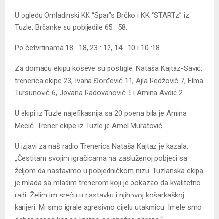
U ogledu Omladinski KK “Spar”s Brčko i KK “STARTz” iz
Tuzle, Brčanke su pobijedile 65 : 58.
Po četvrtinama 18 : 18, 23 : 12, 14 : 10 i 10 :18.
Za domaću ekipu koševe su postigle: Nataša Kajtaz-Savić,
trenerica ekipe 23, Ivana Đorđević 11, Ajla Redžović 7, Elma
Tursunović 6, Jovana Radovanović 5 i Amina Avdić 2.
U ekipi iz Tuzle najefikasnija sa 20 poena bila je Amina
Mecić. Trener ekipe iz Tuzle je Amel Muratović.
U izjavi za naš radio Trenerica Nataša Kajtaz je kazala:
„Čestitam svojim igračicama na zasluženoj pobjedi sa
željom da nastavimo u pobjedničkom nizu. Tuzlanska ekipa
je mlada sa mladim trenerom koji je pokazao da kvalitetno
radi. Želim im sreću u nastavku i njihovoj košarkaškoj
karijeri. Mi smo igrale agresivno cijelu utakmicu. Imele smo