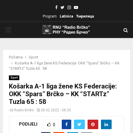
Facebook
Twitter
Instagram
Youtube
Program
Latinica
Ћирилица
PRIMARY
MENU
Početna
Sport
Košarka A-1 liga žene KS Federacije: OKK “Spars” Brčko – KK
“STARTz” Tuzla 65 : 58
Sport
Košarka A-1 liga žene KS Federacije:
OKK “Spars” Brčko – KK “STARTz”
Tuzla 65 : 58
od
Radio Brčko
28.02.2022 - 08:25
PODIJELI
0