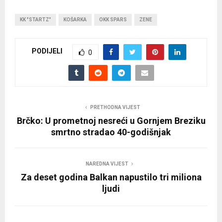
KK "STARTZ"
KOŠARKA
OKK SPARS
ZENE
PODIJELI
0
PRETHODNA VIJEST
Brčko: U prometnoj nesreći u Gornjem Breziku
smrtno stradao 40-godišnjak
NAREDNA VIJEST
Za deset godina Balkan napustilo tri miliona
ljudi