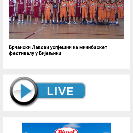
Брчански Лавови успјешни на минибаскет
фестивалу у Бијељини