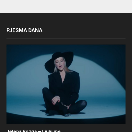
PJESMA DANA
Jelena Rozga – Ljubi me