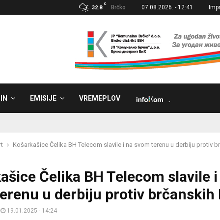
C
Brčko
07.08.2026. - 12:41
Imp
32.8
IN
EMISIJE
VREMEPLOV
˼
t
Košarkašice Čelika BH Telecom slavile i na svom terenu u derbiju protiv 
ašice Čelika BH Telecom slavile i
erenu u derbiju protiv brčanskih
19.01.2025 - 14:24