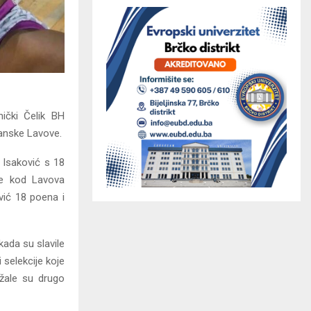
ički Čelik BH
čanske Lavove.
 Isaković s 18
je kod Lavova
vić 18 poena i
kada su slavile
 selekcije koje
ržale su drugo