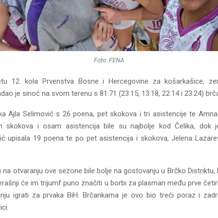
Foto: FENA
etu 12. kola Prvenstva Bosne i Hercegovine za košarkašice, zen
ao je sinoć na svom terenu s 81:71 (23:15, 13:18, 22:14 i 23:24) br
ka Ajla Selimović s 26 poena, pet skokova i tri asistencije te Amna
 skokova i osam asistencija bile su najbolje kod Čelika, dok 
ić upisala 19 poena te po pet asistencija i skokova, Jelena Lazare
 na otvaranju ove sezone bile bolje na gostovanju u Brčko Distriktu, 
erašnji će im trijumf puno značiti u borbi za plasman među prve četiri
nju igrati za prvaka BiH. Brčankama je ovo bio treći poraz i zad
ci.