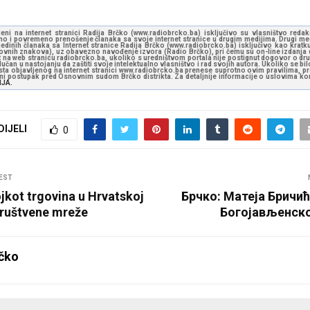
jeni na internet stranici Radija Brčko (www.radiobrcko.ba) isključivo su vlasništvo reda
o i povremeno prenošenje članaka sa svoje internet stranice u drugim medijima. Drugi medi
jedinih članaka sa Internet stranice Radija Brčko (www.radiobrcko.ba) isključivo kao kratku
slovnih znakova), uz obavezno navođenje izvora (Radio Brčko), pri čemu su on-line izdanja d
st na web stranicu radiobrcko.ba, ukoliko s uredništvom portala nije postignut dogovor o dr
učan u nastojanju da zaštiti svoje intelektualno vlasništvo i rad svojih autora. Ukoliko se bilo 
ksta objavljenog na internet stranici www.radiobrcko.ba prenese suprotno ovim pravilima, pr
vni postupak pred Osnovnim sudom Brčko distrikta. Za detaljnije informacije o uslovima kori
NJA.
DIJELI
0
EST
jkot trgovina u Hrvatskoj
Брчко: Матеја Бричић
društvene mreže
Богојављенск
čko