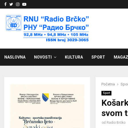
Facebook
Twitter
Instagram
Youtube
NASLOVNA
NOVOSTI
KULTURA
SPORT
MAGAZ
Početna
Spor
Sport
Košark
svom t
od
Radio Brčko