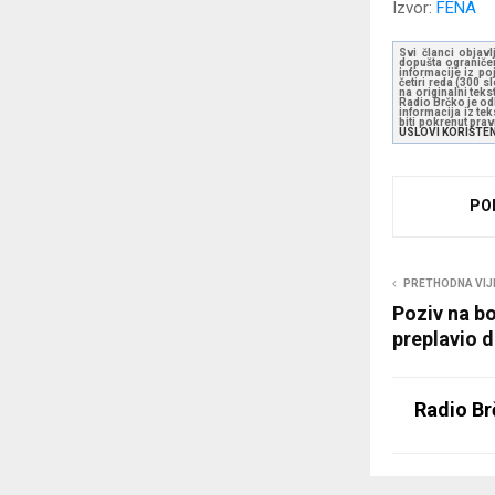
Izvor:
FENA
Svi članci objavl
dopušta ograničen
informacije iz po
četiri reda (300 
na originalni tek
Radio Brčko je odl
informacija iz te
biti pokrenut pra
USLOVI KORIŠTE
PO
PRETHODNA VIJ
Poziv na bo
preplavio 
Radio Br