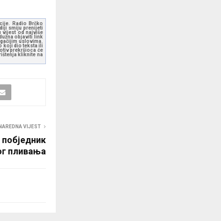
kcije. Radio Brčko
ji smiju prenijeti
 vijest od najviše
užna objaviti link
ugačijim uslovima.
koji dio teksta ili
otiv prekršioca će
štenja kliknite na
NAREDNA VIJEST
 побједник
ог пливања