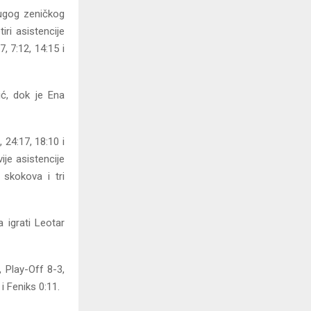
rugog zeničkog
ri asistencije
, 7:12, 14:15 i
ić, dok je Ena
 24:17, 18:10 i
ije asistencije
 skokova i tri
 igrati Leotar
 Play-Off 8-3,
i Feniks 0:11.