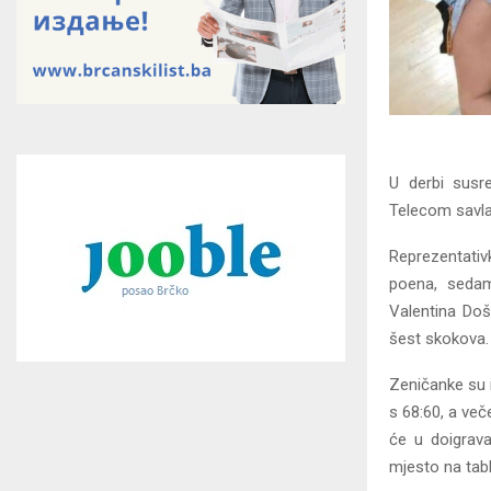
U derbi susr
Telecom savlad
Reprezentativ
poena, sedam
Valentina Doš
šest skokova.
Zeničanke su i
s 68:60, a več
će u doigrava
mjesto na tabli