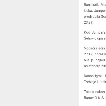
Banjalučki Ml
kluba, Jumper
predvodila Son
23:29).
Kod Jumpera j
Šehović upisa
Vodeći i jedin
27:12) porazil
bila je najbo
asistencije bil
Danas igraju 
Trebinje i Jedi
Tabela nakon 
Banovići 6-5, 