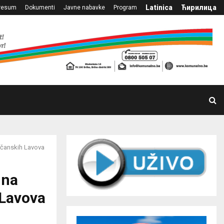
Latinica
Ћирилица
resum
Dokumenti
Javne nabavke
Program
brčanskih Lavova
 na
 Lavova