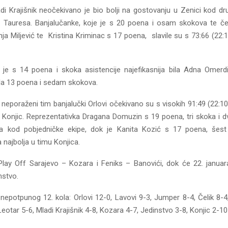
adi Krajišnik neočekivano je bio bolji na gostovanju u Zenici kod d
 Tauresa. Banjalučanke, koje je s 20 poena i osam skokova te četi
ja Miljević te Kristina Kriminac s 17 poena, slavile su s 73:66 (22:17
e s 14 poena i skoka asistencije najefikasnija bila Adna Omerd
la 13 poena i sedam skokova.
i neporaženi tim banjalučki Orlovi očekivano su s visokih 91:49 (22:10,
i Konjic. Reprezentativka Dragana Domuzin s 19 poena, tri skoka i dv
lja kod pobjedničke ekipe, dok je Kanita Kozić s 17 poena, šest
a najbolja u timu Konjica.
Play Off Sarajevo – Kozara i Feniks – Banovići, dok će 22. januara
nstvo.
nepotpunog 12. kola: Orlovi 12-0, Lavovi 9-3, Jumper 8-4, Čelik 8-4,
Leotar 5-6, Mladi Krajišnik 4-8, Kozara 4-7, Jedinstvo 3-8, Konjic 2-10 