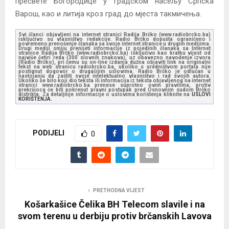
пресвете Богородице у градском насељу Српска
Варош, као и литија кроз град до мјеста такмичења.
Svi članci objavljeni na internet stranici Radija Brčko (www.radiobrcko.ba)
isključivo su vlasništvo redakcije. Radio Brčko dopušta ograničeno i
povremeno prenošenje članaka sa svoje internet stranice u drugim medijima.
Drugi mediji smiju prenijeti informacije iz pojedinih članaka sa Internet
stranice Radija Brčko (www.radiobrcko.ba) isključivo kao kratku vijest od
najviše četiri reda (300 slovnih znakova), uz obavezno navođenje izvora
(Radio Brčko), pri čemu su on-line izdanja dužna objaviti link na originalni
tekst na web stranicu radiobrcko.ba, ukoliko s uredništvom portala nije
postignut dogovor o drugačijim uslovima. Radio Brčko je odlučan u
nastojanju da zaštiti svoje intelektualno vlasništvo i rad svojih autora.
Ukoliko se bilo koji dio teksta ili informacija iz teksta objavljenog na internet
stranici www.radiobrcko.ba prenese suprotno ovim pravilima, protiv
prekršioca će biti pokrenut pravni postupak pred Osnovnim sudom Brčko
distrikta. Za detaljnije informacije o uslovima korištenja kliknite na
USLOVI
KORIŠTENJA.
PODIJELI
0
PRETHODNA VIJEST
Košarkašice Čelika BH Telecom slavile i na
svom terenu u derbiju protiv brčanskih Lavova