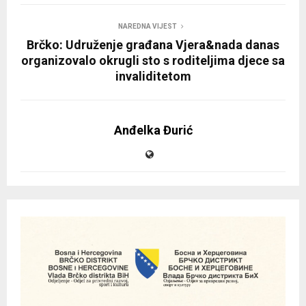
NAREDNA VIJEST
Brčko: Udruženje građana Vjera&nada danas
organizovalo okrugli sto s roditeljima djece sa
invaliditetom
Anđelka Đurić