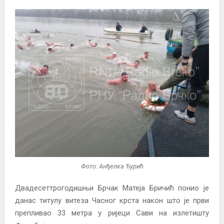
Фото: Анђелка Ђурић
Двадесеттрогодишњи Брчак Матеја Бричић понио је
данас титулу витеза Часног крста након што је први
препливао 33 метра у ријеци Сави на излетишту