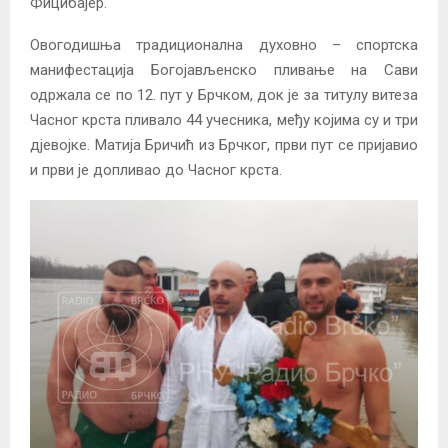
Фицибајер.
Овогодишња традиционална духовно – спортска
манифестација Богојављенско пливање на Сави
одржала се по 12. пут у Брчком, док је за титулу витеза
Часног крста пливало 44 учесника, међу којима су и три
дјевојке. Матија Бричић из Брчког, први пут се пријавио
и први је допливао до Часног крста.