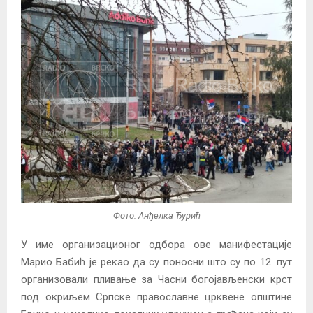
Фото: Анђелка Ђурић
У име организационог одбора ове манифестације
Марио Бабић је рекао да су поносни што су по 12. пут
организовали пливање за Часни богојављенски крст
под окриљем Српске православне црквене општине