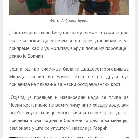
Фото: Анђелка Ђурић
„Част ми је и слава Богу на свему овоме што ми је дао
снаге и воље да успијем и да први допливам и уз
припреме, као и уз молитву, вјеру и подршку породице“,
рекао је Бричић.
Једна од три учеснице била је двадесеттрогодишња
Милица Гаврић из Брчког која се по други пут
пријавила на пливање за Часни богојављенски крст.
„Осјећај је прелијеп и изванредан када се плива за
Часни крст, иначе не волим зиму нити хладну воду, али
осјећај унутрашњи је много јачи и он ме тјера да се
пријавим и ова година је била много лакша за мене јер
сам знала у шта се упуштам“, навела је Гаврић.