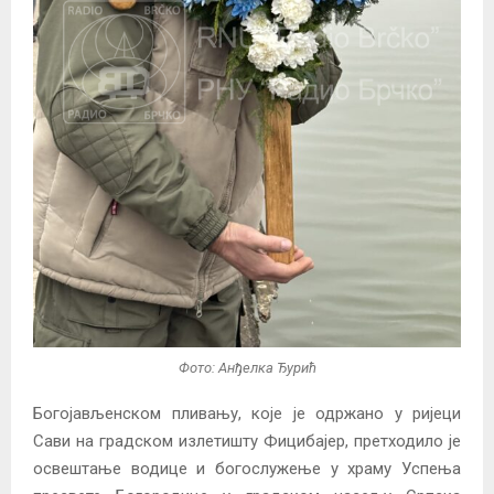
Фото: Анђелка Ђурић
Богојављенском пливању, које је одржано у ријеци
Сави на градском излетишту Фицибајер, претходило је
освештање водице и богослужење у храму Успења