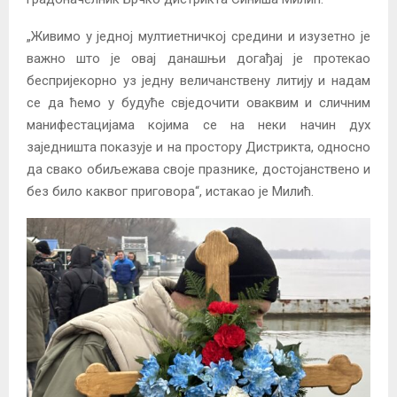
„Живимо у једној мултиетничкој средини и изузетно је
важно што је овај данашњи догађај је протекао
беспријекорно уз једну величанствену литију и надам
се да ћемо у будуће свједочити оваквим и сличним
манифестацијама којима се на неки начин дух
заједништа показује и на простору Дистрикта, односно
да свако обиљежава своје празнике, достојанствено и
без било каквог приговора“, истакао је Милић.