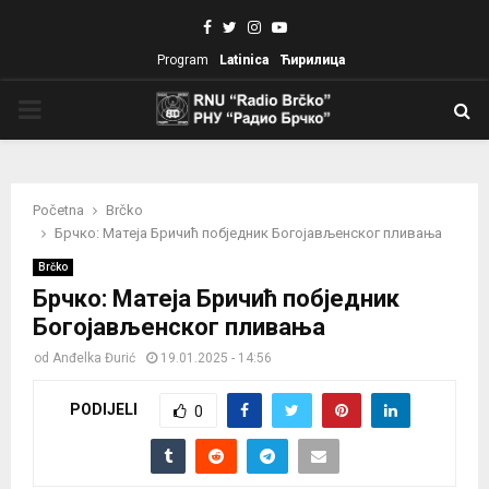
Facebook
Twitter
Instagram
Youtube
Program
Latinica
Ћирилица
PRIMARY
MENU
Početna
Brčko
Брчко: Матеја Бричић побједник Богојављенског пливања
Brčko
Брчко: Матеја Бричић побједник
Богојављенског пливања
od
Anđelka Đurić
19.01.2025 - 14:56
PODIJELI
0