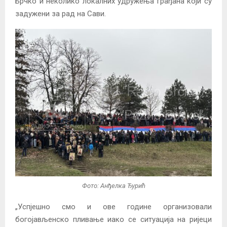
Брчко и неколико локалних удружења грађана који су
задужени за рад на Сави.
Фото: Анђелка Ђурић
„Успјешно смо и ове године организовали
богојављенско пливање иако се ситуација на ријеци