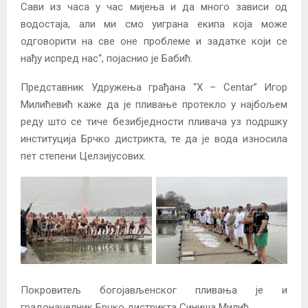
Сави из часа у час мијења и да много зависи од
водостаја, али ми смо уиграна екипа која може
одговорити на све оне проблеме и задатке који се
нађу испред нас“, појаснио је Бабић.
Представник Удружења грађана “X – Centar” Игор
Милићевић каже да је пливање протекло у најбољем
реду што се тиче безибједности пливача уз подршку
институција Брчко дистрикта, те да је вода износила
пет степени Целзијусових.
Покровитељ богојављенског пливања је и
градоначелник Брчко дистрикта Синиша Милић.