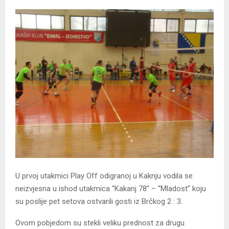
U prvoj utakmici Play Off odigranoj u Kaknju vodila se
neizvjesna u ishod utakmica “Kakanj 78” – “Mladost” koju
su poslije pet setova ostvarili gosti iz Brčkog 2 : 3.
Ovom pobjedom su stekli veliku prednost za drugu