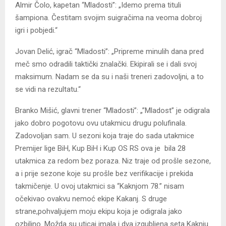
Almir Čolo, kapetan “Mladosti”: „Idemo prema tituli
šampiona. Čestitam svojim suigračima na veoma dobroj
igri i pobjedi.“
Jovan Delić, igrač “Mladosti”: „Pripreme minulih dana pred
meč smo odradili taktički znalački. Ekipirali se i dali svoj
maksimum. Nadam se da su i naši treneri zadovoljni, a to
se vidi na rezultatu.“
Branko Mišić, glavni trener “Mladosti”: „”Mladost” je odigrala
jako dobro pogotovu ovu utakmicu drugu polufinala.
Zadovoljan sam. U sezoni koja traje do sada utakmice
Premijer lige BiH, Kup BiH i Kup OS RS ova je bila 28
utakmica za redom bez poraza. Niz traje od prošle sezone,
a i prije sezone koje su prošle bez verifikacije i prekida
takmičenje. U ovoj utakmici sa “Kaknjom 78.” nisam
očekivao ovakvu nemoć ekipe Kakanj. S druge
strane,pohvaljujem moju ekipu koja je odigrala jako
ozbiljno. Možda su uticaj imala i dva izgubljena seta Kaknju.