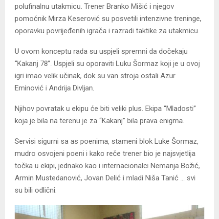
polufinalnu utakmicu. Trener Branko Mišić i njegov
pomoćnik Mirza Keserović su posvetili intenzivne treninge,
oporavku povrijeđenih igrača i razradi taktike za utakmicu.
U ovom konceptu rada su uspjeli spremni da dočekaju
“Kakanj 78”. Uspjeli su oporaviti Luku Šormaz koji je u ovoj
igri imao velik učinak, dok su van stroja ostali Azur
Eminović i Andrija Divljan.
Njihov povratak u ekipu će biti veliki plus. Ekipa “Mladosti”
koja je bila na terenu je za “Kakanj” bila prava enigma.
Servisi sigurni sa as poenima, stameni blok Luke Šormaz,
mudro osvojeni poeni i kako reče trener bio je najsvjetlija
točka u ekipi, jednako kao i internacionalci Nemanja Božić,
Armin Mustedanović, Jovan Delić i mladi Niša Tanić … svi
su bili odlični.