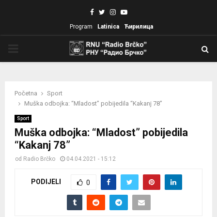
Facebook
Twitter
Instagram
Youtube
Program
Latinica
Ћирилица
PRIMARY
MENU
Početna
Sport
Muška odbojka: “Mladost” pobijedila “Kakanj 78”
Sport
Muška odbojka: “Mladost” pobijedila
“Kakanj 78”
od
Radio Brčko
04.04.2021 - 15:12
PODIJELI
0