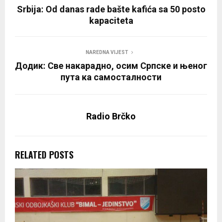
Srbija: Od danas rade bašte kafića sa 50 posto
kapaciteta
NAREDNA VIJEST
Додик: Све накарадно, осим Српске и њеног
пута ка самосталности
Radio Brčko
RELATED POSTS