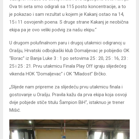
Ova tri seta smo odigrali sa 115 posto koncentracije, a to
je pokazao i sam rezultat u kojem je Kakanj ostao na 14,
15 i 11 osvojenih poena. S druge strane Kakanj je neobična
ekipa pa je ovo veliki podvig za našu ekipu.“
U drugom polufinalnom paru i drugoj utakmici odigranoj u
Orašju, Hrvatski odbojkaški klub Domaljevac je pobijedio OK
“Borac” iz Banja Luke 3 : 1 po setovima 25 : 20, 25 : 16, 23 :
25 i 25 : 21. Prvu utakmicu Finala Play Off igraju slijedećeg
vikenda HOK “Domaljevac” i OK “Mladost” Brčko.
„Slijede nam pripreme za slijedeću prvu utakmicu finala i
gostovanje u Orašju. Pravila kažu da prva ekipa koja osvoji
dvije pobjede stiče titulu Šampion BiH“, istaknuo je trener
Mišić.