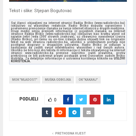
Tekst i slike: Stjepan Bogutovac
Svi članci objavljeni na internet stranici Radija Brčko (www.radiobrcko.ba)
isključivo su vlasništvo redakcije. Radio Brčko dopušta ograničeno i
povremeno prenošenje članaka sa svoje internet stranice u drugim medijima.
Drugi mediji smiju prenijeti informacije iz pojedinih članaka sa Internet
stranice Radija Brčko (www.radiobrcko.ba) isključivo kao kratku vijest od
najviše četiri reda (300 slovnih znakova), uz obavezno navođenje izvora
(Radio Brčko), pri čemu su on-line izdanja dužna objaviti link na originalni
tekst na web stranicu radiobrcko.ba, ukoliko s uredništvom portala nije
postignut dogovor o drugačijim uslovima. Radio Brčko je odlučan u
nastojanju da zaštiti svoje intelektualno vlasništvo i rad svojih autora.
Ukoliko se bilo koji dio teksta ili informacija iz teksta objavljenog na internet
stranici www.radiobrcko.ba prenese suprotno ovim pravilima, protiv
prekršioca će biti pokrenut pravni postupak pred Osnovnim sudom Brčko
distrikta. Za detaljnije informacije o uslovima korištenja kliknite na
USLOVI
KORIŠTENJA.
MOK "MLADOST"
MUŠKA ODBOJKA
OK "KAKANJ"
PODIJELI
0
PRETHODNA VIJEST