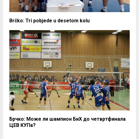
Brčko: Tri pobjede u desetom kolu
Брчко: Може ли шампион БиХ до четвртфинала
ЦЕВ КУПа?