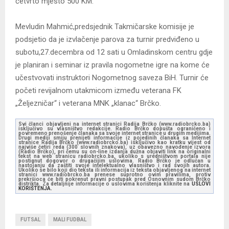
četvrto mjesto 500 KM.
Mevludin Mahmić,predsjednik Takmičarske komisije je
podsjetio da je izvlačenje parova za turnir predviđeno u
subotu,27.decembra od 12 sati u Omladinskom centru gdje
je planiran i seminar iz pravila nogometne igre na kome će
učestvovati instruktori Nogometnog saveza BiH. Turnir će
početi revijalnom utakmicom između veterana FK
„Željezničar“ i veterana MNK „klanac“ Brčko.
Svi članci objavljeni na internet stranici Radija Brčko (www.radiobrcko.ba)
isključivo su vlasništvo redakcije. Radio Brčko dopušta ograničeno i
povremeno prenošenje članaka sa svoje internet stranice u drugim medijima.
Drugi mediji smiju prenijeti informacije iz pojedinih članaka sa Internet
stranice Radija Brčko (www.radiobrcko.ba) isključivo kao kratku vijest od
najviše četiri reda (300 slovnih znakova), uz obavezno navođenje izvora
(Radio Brčko), pri čemu su on-line izdanja dužna objaviti link na originalni
tekst na web stranicu radiobrcko.ba, ukoliko s uredništvom portala nije
postignut dogovor o drugačijim uslovima. Radio Brčko je odlučan u
nastojanju da zaštiti svoje intelektualno vlasništvo i rad svojih autora.
Ukoliko se bilo koji dio teksta ili informacija iz teksta objavljenog na internet
stranici www.radiobrcko.ba prenese suprotno ovim pravilima, protiv
prekršioca će biti pokrenut pravni postupak pred Osnovnim sudom Brčko
distrikta. Za detaljnije informacije o uslovima korištenja kliknite na
USLOVI
KORIŠTENJA.
FUTSAL
MALI FUDBAL