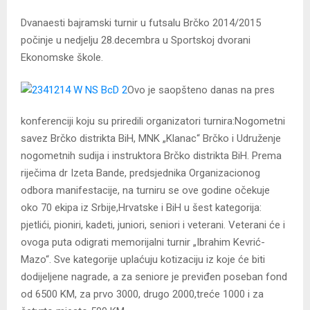
Dvanaesti bajramski turnir u futsalu Brčko 2014/2015
počinje u nedjelju 28.decembra u Sportskoj dvorani
Ekonomske škole.
Ovo je saopšteno danas na pres
konferenciji koju su priredili organizatori turnira:Nogometni
savez Brčko distrikta BiH, MNK „Klanac“ Brčko i Udruženje
nogometnih sudija i instruktora Brčko distrikta BiH. Prema
riječima dr Izeta Bande, predsjednika Organizacionog
odbora manifestacije, na turniru se ove godine očekuje
oko 70 ekipa iz Srbije,Hrvatske i BiH u šest kategorija:
pjetlići, pioniri, kadeti, juniori, seniori i veterani. Veterani će i
ovoga puta odigrati memorijalni turnir „Ibrahim Kevrić-
Mazo“. Sve kategorije uplaćuju kotizaciju iz koje će biti
dodijeljene nagrade, a za seniore je previđen poseban fond
od 6500 KM, za prvo 3000, drugo 2000,treće 1000 i za