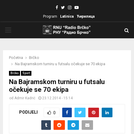
Facebook
Twitter
Instagram
Youtube
Program
Latinica
Ћирилица
PRIMARY
MENU
Početna
Brčko
Na Bajramskom turniru u futsalu očekuje se 70 ekipa
Brčko
Sport
Na Bajramskom turniru u futsalu
očekuje se 70 ekipa
od
Admir Kadrić
23.12.2014 - 15:14
PODIJELI
0