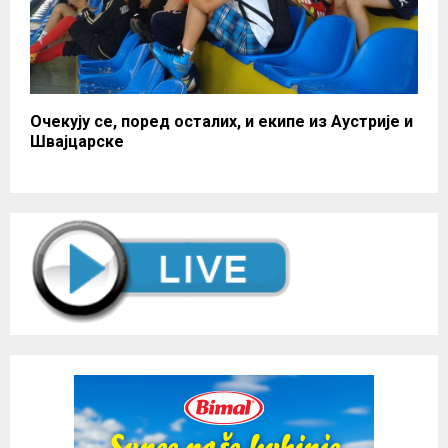
Очекују се, поред осталих, и екипе из Аустрије и
Швајцарске