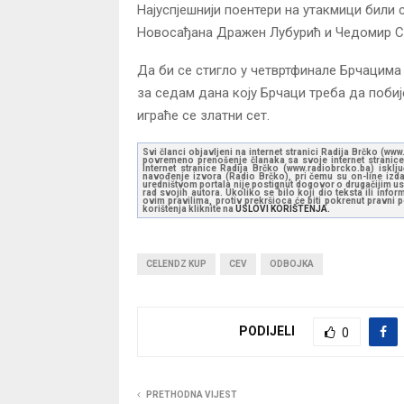
Најуспјешнији поентери на утакмици били 
Новосађана Дражен Лубурић и Чедомир С
Да би се стигло у четвртфинале Брчацима 
за седам дана коју Брчаци треба да побије
играће се златни сет.
Svi članci objavljeni na internet stranici Radija Brčko (w
povremeno prenošenje članaka sa svoje internet stranice 
Internet stranice Radija Brčko (www.radiobrcko.ba) isklj
navođenje izvora (Radio Brčko), pri čemu su on-line izdan
uredništvom portala nije postignut dogovor o drugačijim usl
rad svojih autora. Ukoliko se bilo koji dio teksta ili inf
ovim pravilima, protiv prekršioca će biti pokrenut pravni
korištenja kliknite na
USLOVI KORIŠTENJA.
CELENDZ KUP
CEV
ODBOJKA
PODIJELI
0
PRETHODNA VIJEST