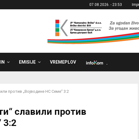
07.08.2026. - 23:53
Imp
IN
EMISIJE
VREMEPLOV
˼
ли против „Војводине НС Семе“ 3:2
и“ славили против
 3:2