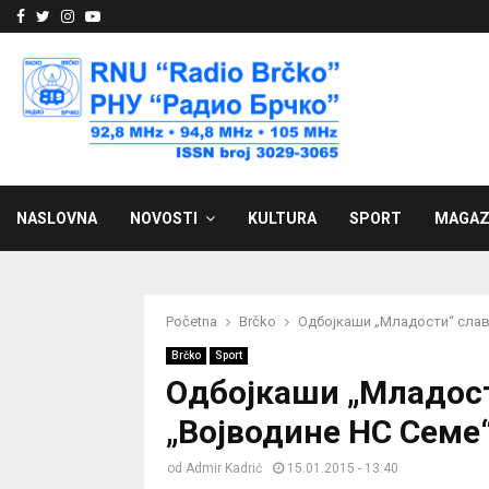
Facebook
Twitter
Instagram
Youtube
NASLOVNA
NOVOSTI
KULTURA
SPORT
MAGAZ
Početna
Brčko
Одбојкаши „Младости“ слави
Brčko
Sport
Одбојкаши „Младост
„Војводине НС Семе“
od
Admir Kadrić
15.01.2015 - 13:40