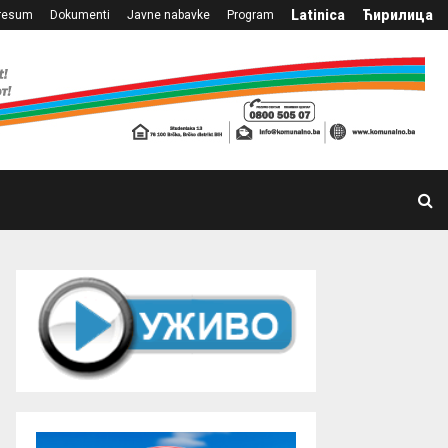
Latinica
Ћирилица
resum
Dokumenti
Javne nabavke
Program