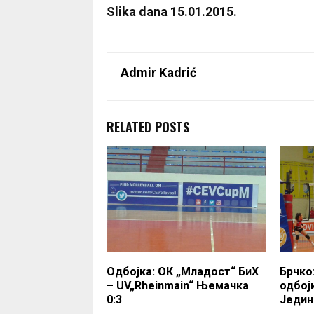
Slika dana 15.01.2015.
Admir Kadrić
RELATED POSTS
Одбојка: ОК „Младост“ БиХ
Брчко
– UV„Rheinmain“ Њемачка
одбој
0:3
Једин