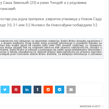
су Саша Зимоњић (25) и јован Ћендић а у редовима
танковић.
остаје још једна препрека: узвратна утакмица у Новом Саду
де 3:0, 3:1 или 3:2.Уколико би Новосађани побиједили 3:2
ww.radiobrcko.ba) isključivo su vlasništvo redakcije. Radio Brčko dopušta ograničeno i
u drugim medijima. Drugi mediji smiju prenijeti informacije iz pojedinih članaka sa
učivo kao kratku vijest od najviše četiri reda (300 slovnih znakova), uz obavezno
ja dužna objaviti link na originalni tekst na web stranicu radiobrcko.ba, ukoliko s
ovima. Radio Brčko je odlučan u nastojanju da zaštiti svoje intelektualno vlasništvo i
ormacija iz teksta objavljenog na internet stranici www.radiobrcko.ba prenese suprotno
 postupak pred Osnovnim sudom Brčko distrikta. Za detaljnije informacije o uslovima
NAREDNA VIJEST