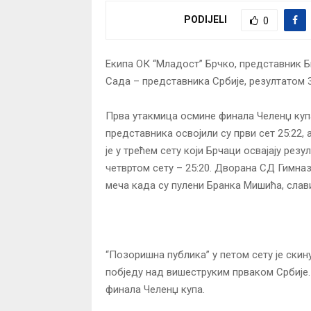
PODIJELI
0
Екипа ОК “Младост” Брчко, представник Би
Сада – представника Србије, резултатом 3
Прва утакмица осмине финала Челенџ куп
представника освојили су први сет 25:22,
је у трећем сету који Брчаци освајају рез
четвртом сету – 25:20. Дворана СД Гимназ
меча када су пулени Бранка Мишића, слави
“Позоришна публика” у петом сету је ски
побједу над вишеструким прваком Србије.
финала Челенџ купа.