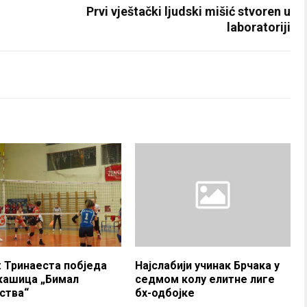
Prvi vještački ljudski mišić stvoren u
laboratoriji
: Тринаеста побједа
Најслабији учинак Брчака у
кашица „Бимал
седмом колу елитне лиге
ства“
бх-одбојке