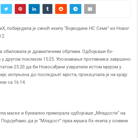
Х, побиједила је синоћ екипу “Војводине НС Семе” из Новог
:2.
а обиловала је драматичним обртима. Одбојкаши бх-
 а у другом поклекли 15:25. Упознавање противника завршено
ултатом 25:20 да би Новосађани узвратили истом мјером у
ије, испуњена до последњег мјеста, прокључала је на крају
ли са 16:14.
нула маске и буквално приморала одбојкаше „Младости“ на
 Подсјећамо да је “Младост” прва мушка бх-екипа у осмини