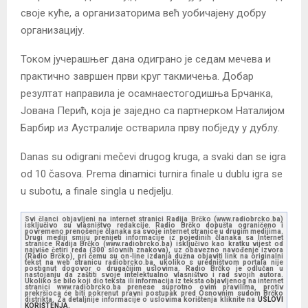
своје куће, а организаторима већ уобичајену добру
организацију.
Током јучерашњег дана одиграно је седам мечева и
практично завршен први круг такмичења. Добар
резултат направила је осамнаестогодишња Брчанка,
Јована Перић, која је заједно са партнерком Наталијом
Барбир из Аустралије остварила прву побједу у дублу.
Danas su odigrani mečevi drugog kruga, a svaki dan se igra
od 10 časova. Prema dinamici turnira finale u dublu igra se
u subotu, a finale singla u nedjelju.
Svi članci objavljeni na internet stranici Radija Brčko (www.radiobrcko.ba)
isključivo su vlasništvo redakcije. Radio Brčko dopušta ograničeno i
povremeno prenošenje članaka sa svoje internet stranice u drugim medijima.
Drugi mediji smiju prenijeti informacije iz pojedinih članaka sa Internet
stranice Radija Brčko (www.radiobrcko.ba) isključivo kao kratku vijest od
najviše četiri reda (300 slovnih znakova), uz obavezno navođenje izvora
(Radio Brčko), pri čemu su on-line izdanja dužna objaviti link na originalni
tekst na web stranicu radiobrcko.ba, ukoliko s uredništvom portala nije
postignut dogovor o drugačijim uslovima. Radio Brčko je odlučan u
nastojanju da zaštiti svoje intelektualno vlasništvo i rad svojih autora.
Ukoliko se bilo koji dio teksta ili informacija iz teksta objavljenog na internet
stranici www.radiobrcko.ba prenese suprotno ovim pravilima, protiv
prekršioca će biti pokrenut pravni postupak pred Osnovnim sudom Brčko
distrikta. Za detaljnije informacije o uslovima korištenja kliknite na
USLOVI
KORIŠTENJA.