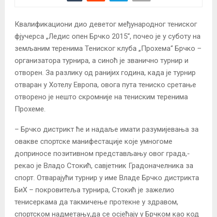
Квалификациони дио деветог међународног тениског
фјучерса „Ледис опен Брчко 2015“, почео је у суботу на
земљаним теренима Тениског клуба „Прохема“ Брчко –
организатора турнира, а синоћ је званично турнир и
отворен. За разлику од ранијих година, када је турнир
отваран у Хотелу Европа, овога пута тениско сретање
отворено је нешто скромније на тениским теренима
Прохеме.
– Брчко дистрикт ће и надаље имати разумијевања за
овакве спортске манифестације које умногоме
доприносе позитивном представљању овог града,-
рекао је Владо Стокић, савјетник Градоначелника за
спорт. Отварајући турнир у име Владе Брчко дистрикта
БиХ – покровитеља турнира, Стокић је зажелио
тенисеркама да такмичење протекне у здравом,
спортском надметању,да се осјећају у Брчком као код