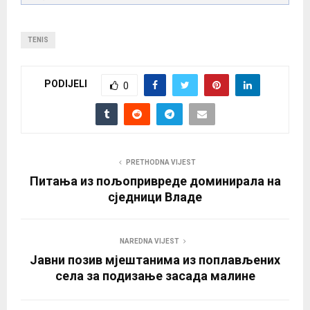
TENIS
PODIJELI
0
PRETHODNA VIJEST
Питања из пољопривреде доминирала на
сједници Владе
NAREDNA VIJEST
Јавни позив мјештанима из поплављених
села за подизање засада малине