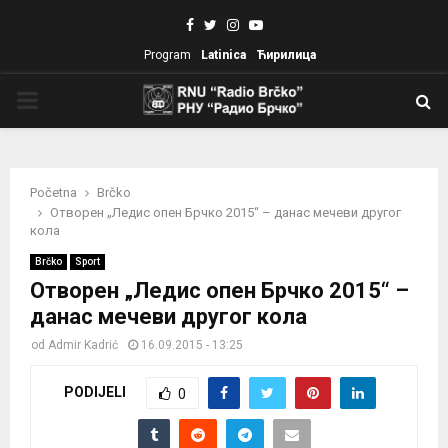
Facebook
Twitter
Instagram
Youtube
Program
Latinica
Ћирилица
PRIMARY
MENU
Početna
Brčko
Отворен „Ледис опен Брчко 2015“ – данас мечеви другог
кола
Brčko
Sport
Отворен „Ледис опен Брчко 2015“ –
данас мечеви другог кола
od
Admir Kadrić
16.09.2015 - 13:25
PODIJELI
0