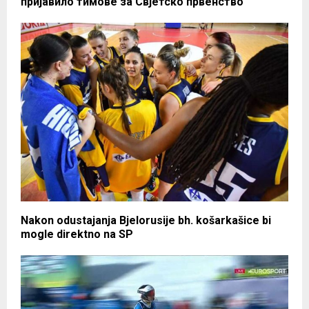
пријавило тимове за Свјетско првенство
Nakon odustajanja Bjelorusije bh. košarkašice bi
mogle direktno na SP