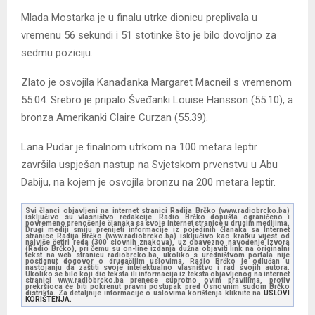
Mlada Mostarka je u finalu utrke dionicu preplivala u
vremenu 56 sekundi i 51 stotinke što je bilo dovoljno za
sedmu poziciju.
Zlato je osvojila Kanađanka Margaret Macneil s vremenom
55.04. Srebro je pripalo Šveđanki Louise Hansson (55.10), a
bronza Amerikanki Claire Curzan (55.39).
Lana Pudar je finalnom utrkom na 100 metara leptir
završila uspješan nastup na Svjetskom prvenstvu u Abu
Dabiju, na kojem je osvojila bronzu na 200 metara leptir.
Svi članci objavljeni na internet stranici Radija Brčko (www.radiobrcko.ba)
isključivo su vlasništvo redakcije. Radio Brčko dopušta ograničeno i
povremeno prenošenje članaka sa svoje internet stranice u drugim medijima.
Drugi mediji smiju prenijeti informacije iz pojedinih članaka sa Internet
stranice Radija Brčko (www.radiobrcko.ba) isključivo kao kratku vijest od
najviše četiri reda (300 slovnih znakova), uz obavezno navođenje izvora
(Radio Brčko), pri čemu su on-line izdanja dužna objaviti link na originalni
tekst na web stranicu radiobrcko.ba, ukoliko s uredništvom portala nije
postignut dogovor o drugačijim uslovima. Radio Brčko je odlučan u
nastojanju da zaštiti svoje intelektualno vlasništvo i rad svojih autora.
Ukoliko se bilo koji dio teksta ili informacija iz teksta objavljenog na internet
stranici www.radiobrcko.ba prenese suprotno ovim pravilima, protiv
prekršioca će biti pokrenut pravni postupak pred Osnovnim sudom Brčko
distrikta. Za detaljnije informacije o uslovima korištenja kliknite na
USLOVI
KORIŠTENJA.