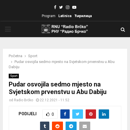
Facebook
Twitter
Instagram
Youtube
Program
Latinica
Ћирилица
PRIMARY
MENU
Početna
Sport
Pudar osvojila sedmo mjesto na Svjetskom prvenstvu u Abu
Dabiju
Sport
Pudar osvojila sedmo mjesto na
Svjetskom prvenstvu u Abu Dabiju
od
Radio Brčko
22.12.2021 - 11:52
PODIJELI
0