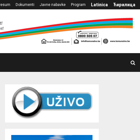
Latinica
Ћирилица
resum
Dokumenti
Javne nabavke
Program