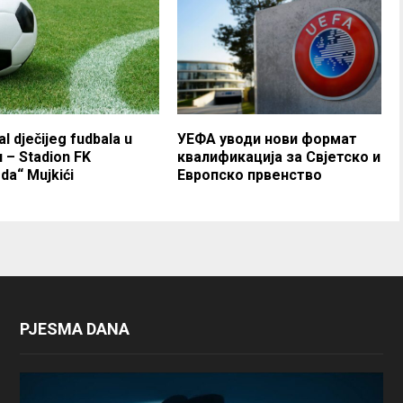
al dječijeg fudbala u
УЕФА уводи нови формат
 – Stadion FK
квалификација за Свјетско и
da“ Mujkići
Европско првенство
PJESMA DANA