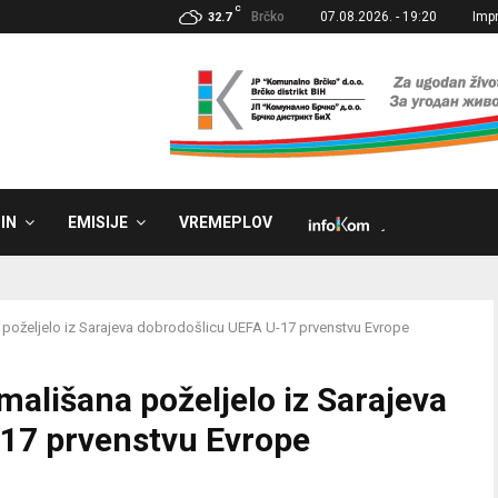
C
Brčko
07.08.2026. - 19:20
Imp
32.7
IN
EMISIJE
VREMEPLOV
˼
 poželjelo iz Sarajeva dobrodošlicu UEFA U-17 prvenstvu Evrope
mališana poželjelo iz Sarajeva
17 prvenstvu Evrope