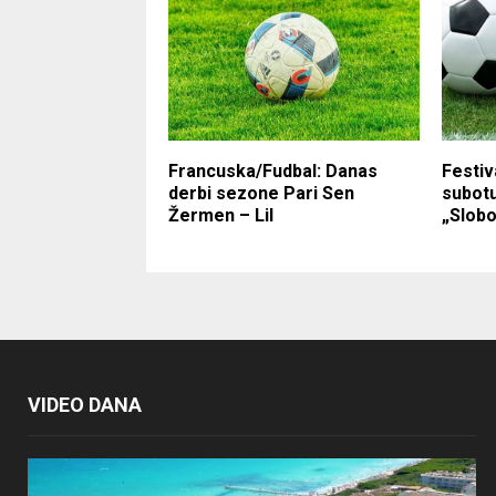
Francuska/Fudbal: Danas
Festiv
derbi sezone Pari Sen
subotu
Žermen – Lil
„Slobo
VIDEO DANA