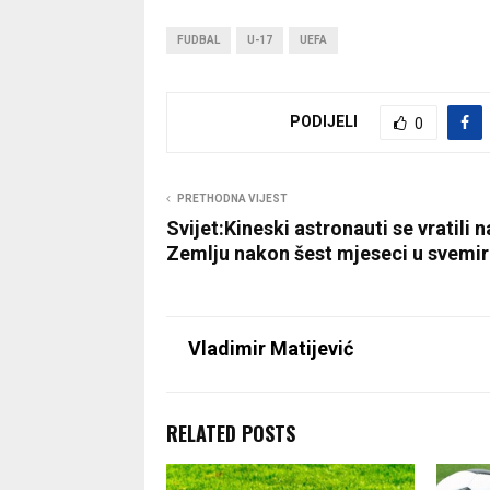
FUDBAL
U-17
UEFA
PODIJELI
0
PRETHODNA VIJEST
Svijet:Kineski astronauti se vratili n
Zemlju nakon šest mjeseci u svemi
Vladimir Matijević
RELATED POSTS