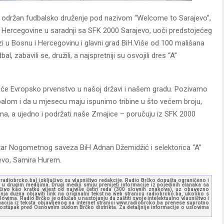
je održan fudbalsko druženje pod nazivom “Welcome to Sarajevo”,
i Hercegovine u saradnji sa SFK 2000 Sarajevo, uoči predstojećeg
zi u Bosnu i Hercegovinu i glavni grad BiH.Više od 100 mališana
, zabavili se, družili, a najspretniji su osvojili dres “A”
ojeće Evropsko prvenstvo u našoj državi i našem gradu. Pozivamo
lom i da u mjesecu maju ispunimo tribine u što većem broju,
tima, a ujedno i podržati naše Zmajice – poručuju iz SFK 2000
retar Nogometnog saveza BiH Adnan Džemidžić i selektorica “A”
jevo, Samira Hurem.
ww.radiobrcko.ba) isključivo su vlasništvo redakcije. Radio Brčko dopušta ograničeno i
u drugim medijima. Drugi mediji smiju prenijeti informacije iz pojedinih članaka sa
učivo kao kratku vijest od najviše četiri reda (300 slovnih znakova), uz obavezno
ja dužna objaviti link na originalni tekst na web stranicu radiobrcko.ba, ukoliko s
ovima. Radio Brčko je odlučan u nastojanju da zaštiti svoje intelektualno vlasništvo i
ormacija iz teksta objavljenog na internet stranici www.radiobrcko.ba prenese suprotno
 postupak pred Osnovnim sudom Brčko distrikta. Za detaljnije informacije o uslovima