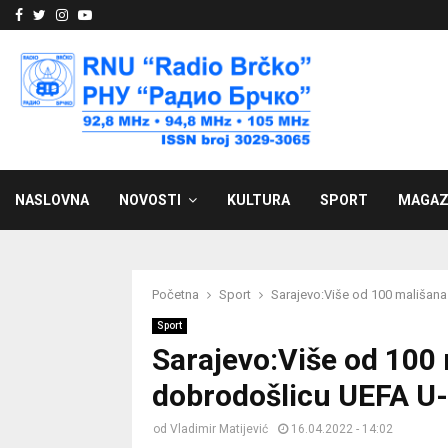
Facebook
Twitter
Instagram
Youtube
NASLOVNA
NOVOSTI
KULTURA
SPORT
MAGAZ
Početna
Sport
Sarajevo:Više od 100 mališana
Sport
Sarajevo:Više od 100 
dobrodošlicu UEFA U-
od
Vladimir Matijević
16.04.2022 - 14:02