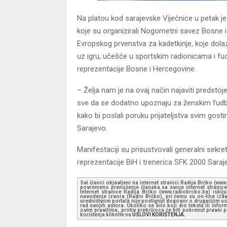
Na platou kod sarajevske Vijećnice u petak 
koje su organizirali Nogometni savez Bosne 
Evropskog prvenstva za kadetkinje, koje dola
uz igru, učešće u sportskim radionicama i fudbal
reprezentacije Bosne i Hercegovine.
– Želja nam je na ovaj način najaviti predst
sve da se dodatno upoznaju za ženskim fudba
kako bi poslali poruku prijateljstva svim gos
Sarajevo.
Manifestaciji su prisustvovali generalni sek
reprezentacije BiH i trenerica SFK 2000 Sara
Svi članci objavljeni na internet stranici Radija Brčko (w
povremeno prenošenje članaka sa svoje internet stranice 
Internet stranice Radija Brčko (www.radiobrcko.ba) isklj
navođenje izvora (Radio Brčko), pri čemu su on-line izdan
uredništvom portala nije postignut dogovor o drugačijim usl
rad svojih autora. Ukoliko se bilo koji dio teksta ili inf
ovim pravilima, protiv prekršioca će biti pokrenut pravni
korištenja kliknite na
USLOVI KORIŠTENJA.