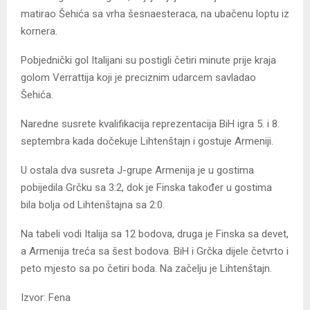
matirao Šehića sa vrha šesnaesteraca, na ubačenu loptu iz
kornera.
Pobjednički gol Italijani su postigli četiri minute prije kraja
golom Verrattija koji je preciznim udarcem savladao
Šehića.
Naredne susrete kvalifikacija reprezentacija BiH igra 5. i 8.
septembra kada dočekuje Lihtenštajn i gostuje Armeniji.
U ostala dva susreta J-grupe Armenija je u gostima
pobijedila Grčku sa 3:2, dok je Finska također u gostima
bila bolja od Lihtenštajna sa 2:0.
Na tabeli vodi Italija sa 12 bodova, druga je Finska sa devet,
a Armenija treća sa šest bodova. BiH i Grčka dijele četvrto i
peto mjesto sa po četiri boda. Na začelju je Lihtenštajn.
Izvor: Fena