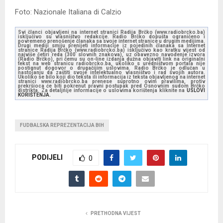
Foto: Nazionale Italiana di Calzio
Svi članci objavljeni na internet stranici Radija Brčko (www.radiobrcko.ba)
isključivo su vlasništvo redakcije. Radio Brčko dopušta ograničeno i
povremeno prenošenje članaka sa svoje internet stranice u drugim medijima.
Drugi mediji smiju prenijeti informacije iz pojedinih članaka sa Internet
stranice Radija Brčko (www.radiobrcko.ba) isključivo kao kratku vijest od
najviše četiri reda (300 slovnih znakova), uz obavezno navođenje izvora
(Radio Brčko), pri čemu su on-line izdanja dužna objaviti link na originalni
tekst na web stranicu radiobrcko.ba, ukoliko s uredništvom portala nije
postignut dogovor o drugačijim uslovima. Radio Brčko je odlučan u
nastojanju da zaštiti svoje intelektualno vlasništvo i rad svojih autora.
Ukoliko se bilo koji dio teksta ili informacija iz teksta objavljenog na internet
stranici www.radiobrcko.ba prenese suprotno ovim pravilima, protiv
prekršioca će biti pokrenut pravni postupak pred Osnovnim sudom Brčko
distrikta. Za detaljnije informacije o uslovima korištenja kliknite na
USLOVI
KORIŠTENJA.
FUDBALSKA REPREZENTACIJA BIH
PODIJELI
0
PRETHODNA VIJEST