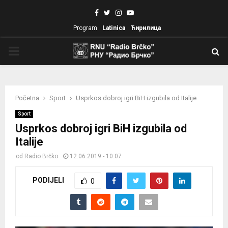
Facebook
Twitter
Instagram
Youtube
Program
Latinica
Ћирилица
PRIMARY
MENU
Početna
Sport
Usprkos dobroj igri BiH izgubila od Italije
Sport
Usprkos dobroj igri BiH izgubila od
Italije
od
Radio Brčko
12.06.2019 - 10:07
PODIJELI
0