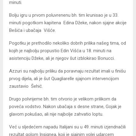
minuti.
Bolju igru u prvom poluvrenenu bh. tim krunisao je u 33.
minuti pogotkom kapitena Edina Džeke, nakon sjajne akcije
Bešića i ubačaja Višće.
Pogotku je prethodilo nekoliko dobrih prilika našeg tima, od
kojih je najbolju propustio Edin Višća u 18. minuti na
asistenciju Džeke, ali je njegov šut izblokirao Bonucci.
Azzuri su najbolju priliku da poravnaju rezultat imali u finišu
prvog dijela, ali je šut Quagliarelle sjajnom intervencijom
zaustavio Šehić.
Drugo polvrijeme bh. tim otvorio je velikom prilikom da
poveća vodstvo. Nakon ubačaja s desne strane, Gojak je
glavom pokušao, ali nije najbolje zahvatio loptu.
Već u sljedećem napadu Italijani su u 49. minuti izjendnačili
rezultat golom Insignea, koji je sjajnim volej udarcem