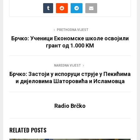
PRETHODNA VIJEST
Брчко: Ученици Економске школе освојили
грант од 1.000 КМ
NAREDNA VIJEST
Брчко: Застоји у испоруци струје у Пекићима
и дијеловима Шаторовића и Исламовца
Radio Brčko
RELATED POSTS