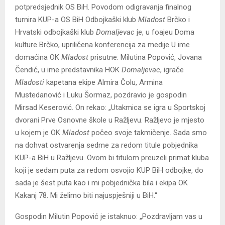
potpredsjednik OS BiH. Povodom odigravanja finalnog
turnira KUP-a OS BiH Odbojkaški klub
Mladost
Brčko i
Hrvatski odbojkaški klub
Domaljevac
je, u foajeu Doma
kulture Brčko, upriličena konferencija za medije U ime
domaćina OK
Mladost
prisutne: Milutina Popović, Jovana
Čendić, u ime predstavnika HOK
Domaljevac
, igrače
Mladosti
kapetana ekipe Almira Čolu, Armina
Mustedanović i Luku Šormaz, pozdravio je gospodin
Mirsad Keserović. On rekao: „Utakmica se igra u Sportskoj
dvorani Prve Osnovne škole u Ražljevu. Ražljevo je mjesto
u kojem je OK
Mladost
počeo svoje takmičenje. Sada smo
na dohvat ostvarenja sedme za redom titule pobjednika
KUP-a BiH u Ražljevu. Ovom bi titulom preuzeli primat kluba
koji je sedam puta za redom osvojio KUP BiH odbojke, do
sada je šest puta kao i mi pobjednička bila i ekipa OK
Kakanj 78. Mi želimo biti najuspješniji u BiH.“
Gospodin Milutin Popović je istaknuo: „Pozdravljam vas u