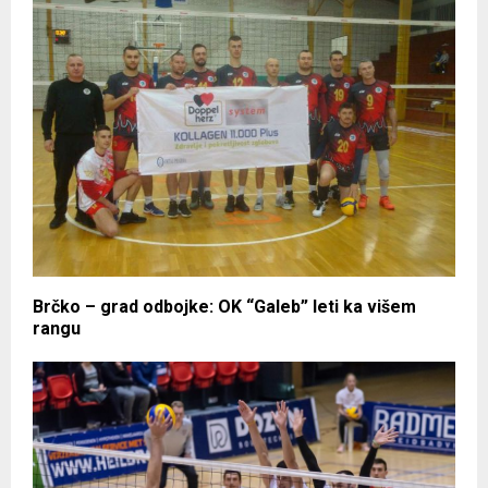
Brčko – grad odbojke: OK “Galeb” leti ka višem
rangu