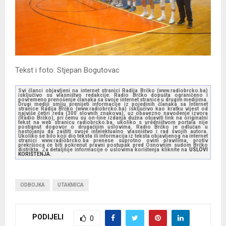
Tekst i foto: Stjepan Bogutovac
Svi članci objavljeni na internet stranici Radija Brčko (www.radiobrcko.ba)
isključivo su vlasništvo redakcije. Radio Brčko dopušta ograničeno i
povremeno prenošenje članaka sa svoje internet stranice u drugim medijima.
Drugi mediji smiju prenijeti informacije iz pojedinih članaka sa Internet
stranice Radija Brčko (www.radiobrcko.ba) isključivo kao kratku vijest od
najviše četiri reda (300 slovnih znakova), uz obavezno navođenje izvora
(Radio Brčko), pri čemu su on-line izdanja dužna objaviti link na originalni
tekst na web stranicu radiobrcko.ba, ukoliko s uredništvom portala nije
postignut dogovor o drugačijim uslovima. Radio Brčko je odlučan u
nastojanju da zaštiti svoje intelektualno vlasništvo i rad svojih autora.
Ukoliko se bilo koji dio teksta ili informacija iz teksta objavljenog na internet
stranici www.radiobrcko.ba prenese suprotno ovim pravilima, protiv
prekršioca će biti pokrenut pravni postupak pred Osnovnim sudom Brčko
distrikta. Za detaljnije informacije o uslovima korištenja kliknite na
USLOVI
KORIŠTENJA.
ODBOJKA
UTAKMICA
PODIJELI
0