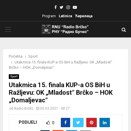
Facebook
Twitter
Instagram
Youtube
Program
Latinica
Ћирилица
PRIMARY
MENU
Početna
Sport
Utakmica 15. finala KUP-a OS BiH u Ražljevu: OK „Mladost“
Brčko – HOK „Domaljevac“
Sport
Utakmica 15. finala KUP-a OS BiH u
Ražljevu: OK „Mladost“ Brčko – HOK
„Domaljevac“
od
Radio Brčko
05.03.2021 - 08:27
PODIJELI
0