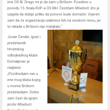
ime OS Bi. Drago mi je da sam u Brčkom. Posebno u
povodu 15. finala KUP-a OS BiH. Čestitam
Mladosti
što je
uspjela da dobije priliku da ponovo bude domaćin. Uvjeren
sam da će organizacija utakmice biti na visokom nivou, jer
to nikada u Brčkom nije manjkalo.“
Jovan Čendić, igrač i
predstavnik
Hrvatskog
odbojkaškog kluba
Domaljevac je
naglasio:
„Pozdravljam vas u
ime mog kluba kojeg
u mome Brčkom
predstavljam. Dobio
sam čast da igram
protiv
Mladosti