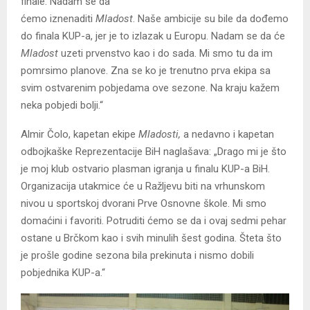
finale. Nadam se da
ćemo iznenaditi
Mladost
. Naše ambicije su bile da dođemo
do finala KUP-a, jer je to izlazak u Europu. Nadam se da će
Mladost
uzeti prvenstvo kao i do sada. Mi smo tu da im
pomrsimo planove. Zna se ko je trenutno prva ekipa sa
svim ostvarenim pobjedama ove sezone. Na kraju kažem
neka pobjedi bolji.“
Almir Čolo, kapetan ekipe
Mladosti,
a nedavno i kapetan
odbojkaške Reprezentacije BiH naglašava: „Drago mi je što
je moj klub ostvario plasman igranja u finalu KUP-a BiH.
Organizacija utakmice će u Ražljevu biti na vrhunskom
nivou u sportskoj dvorani Prve Osnovne škole. Mi smo
domaćini i favoriti. Potruditi ćemo se da i ovaj sedmi pehar
ostane u Brčkom kao i svih minulih šest godina. Šteta što
je prošle godine sezona bila prekinuta i nismo dobili
pobjednika KUP-a.“