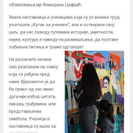
обликовања мр Алмедина Цифрић.
Хвала наставници и ученицима који су уз велики труд
уљепшали „Кутак за ученике“, али и остварили свој
циљ: да нас поведу путевима историје, умјетности,
науке, културе и наведу на размишљање; да поставе
озбиљна питања и траже одговоре!
На различите начине
смо реаговали на слику
која се рађала пред
нама. Вјероватно је да
би свако од нас имао
дугачији избор цитата,
ликова, грађевина или
представљених
симбола. Ученици и
наставница су ишли за