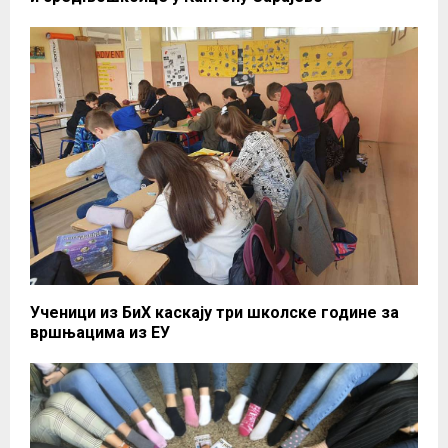
Ученици из БиХ каскају три школске године за
вршњацима из ЕУ