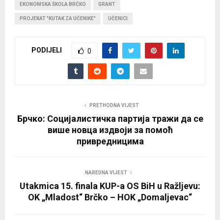
EKONOMSKA ŠKOLA BRČKO
GRANT
PROJEKAT "KUTAK ZA UČENIKE"
UČENICI
PODIJELI
0
PRETHODNA VIJEST
Брчко: Социјалистичка партија тражи да се
више новца издвоји за помоћ
привредницима
NAREDNA VIJEST
Utakmica 15. finala KUP-a OS BiH u Ražljevu:
OK „Mladost“ Brčko – HOK „Domaljevac“