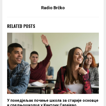
Radio Brčko
RELATED POSTS
У понедјељак почиње школа за старије основце
и средњошколце у Кантону Сарајево