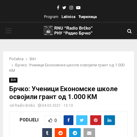
Facebook
Twitter
Instagram
Youtube
Program
Latinica
Ћирилица
PRIMARY
MENU
Početna
BiH
Брчко: Ученици Економске школе освојили грант од 1.000
КМ
BiH
Брчко: Ученици Економске школе
освојили грант од 1.000 КМ
od
Radio Brčko
04.03.2021 - 15:10
PODIJELI
0