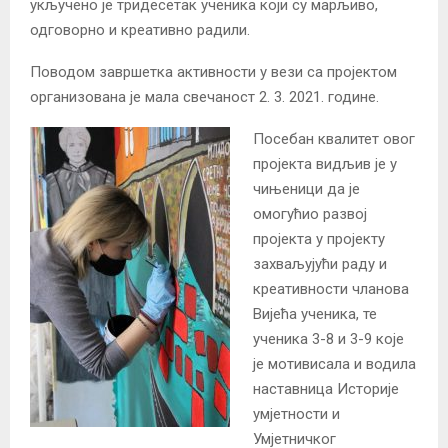
укључено је тридесетак ученика који су марљиво,
одговорно и креативно радили.
Поводом завршетка активности у вези са пројектом
организована је мала свечаност 2. 3. 2021. године.
Посебан квалитет овог
пројекта видљив је у
чињеници да је
омогућио развој
пројекта у пројекту
захваљујући раду и
креативности чланова
Вијећа ученика, те
ученика 3-8 и 3-9 које
је мотивисала и водила
наставница Историје
умјетности и
Умјетничког