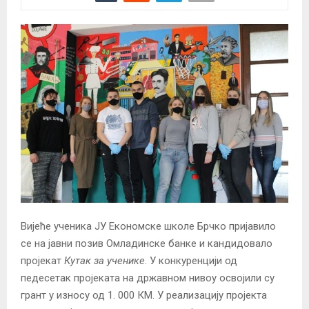
Вијеће ученика ЈУ Eкономске школе Брчко пријавило
се на јавни позив Омладинске банке и кандидовало
пројекат
К
утак за ученике
. У конкуренцији од
педесетак пројеката на државном нивоу освојили су
грант у износу од 1. 000 КМ. У реализацију пројекта