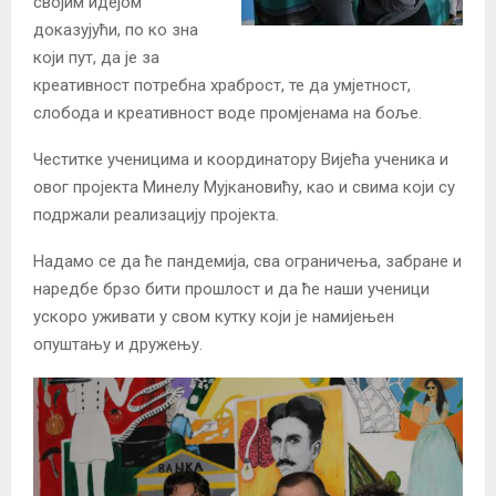
својим идејом
доказујући, по ко зна
који пут, да је за
креативност потребна храброст, те да умјетност,
слобода и креативност воде промјенама на боље.
Честитке ученицима и координатору Вијећа ученика и
овог пројекта Минелу Мујкановићу, као и свима који су
подржали реализацију пројекта.
Надамо се да ће пандемија, сва ограничења, забране и
наредбе брзо бити прошлост и да ће наши ученици
ускоро уживати у свом кутку који је намијењен
опуштању и дружењу.