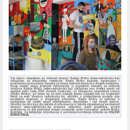
Svi članci objavljeni na internet stranici Radija Brčko (www.radiobrcko.ba)
isključivo su vlasništvo redakcije. Radio Brčko dopušta ograničeno i
povremeno prenošenje članaka sa svoje internet stranice u drugim medijima.
Drugi mediji smiju prenijeti informacije iz pojedinih članaka sa Internet
stranice Radija Brčko (www.radiobrcko.ba) isključivo kao kratku vijest od
najviše četiri reda (300 slovnih znakova), uz obavezno navođenje izvora
(Radio Brčko), pri čemu su on-line izdanja dužna objaviti link na originalni
tekst na web stranicu radiobrcko.ba, ukoliko s uredništvom portala nije
postignut dogovor o drugačijim uslovima. Radio Brčko je odlučan u
nastojanju da zaštiti svoje intelektualno vlasništvo i rad svojih autora.
Ukoliko se bilo koji dio teksta ili informacija iz teksta objavljenog na internet
stranici www.radiobrcko.ba prenese suprotno ovim pravilima, protiv
prekršioca će biti pokrenut pravni postupak pred Osnovnim sudom Brčko
distrikta. Za detaljnije informacije o uslovima korištenja kliknite na
USLOVI
KORIŠTENJA.