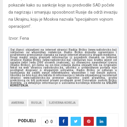
pokazale kako su sankcije koje su predvodile SAD počele
da nagrizaju i smanjuju sposobnost Rusije da održi invaziju
na Ukrajinu, koju je Moskva nazvala “specijalnom vojnom
operacijom”.
Izvor: Fena
Svi članci objavljeni na internet stranici Radija Brčko (www.radiobrcko.ba)
isključivo su vlasništvo redakcije. Radio Brčko dopušta ograničeno i
povremeno prenošenje članaka sa svoje internet stranice u drugim medijima.
Drugi mediji smiju prenijeti informacije iz pojedinih članaka sa Internet
stranice Radija Brčko (www.radiobrcko.ba) isključivo kao kratku vijest od
najviše četiri reda (300 slovnih znakova), uz obavezno navođenje izvora
(Radio Brčko), pri čemu su on-line izdanja dužna objaviti link na originalni
tekst na web stranicu radiobrcko.ba, ukoliko s uredništvom portala nije
postignut dogovor o drugačijim uslovima. Radio Brčko je odlučan u
nastojanju da zaštiti svoje intelektualno vlasništvo i rad svojih autora.
Ukoliko se bilo koji dio teksta ili informacija iz teksta objavljenog na internet
stranici www.radiobrcko.ba prenese suprotno ovim pravilima, protiv
prekršioca će biti pokrenut pravni postupak pred Osnovnim sudom Brčko
distrikta. Za detaljnije informacije o uslovima korištenja kliknite na
USLOVI
KORIŠTENJA.
AMERIKA
RUSIJA
SJEVERNA KOREJA
PODIJELI
0