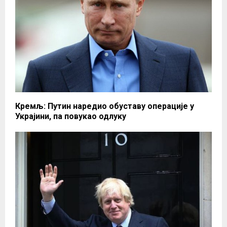
Кремљ: Путин наредио обуставу операције у
Украјини, па повукао одлуку