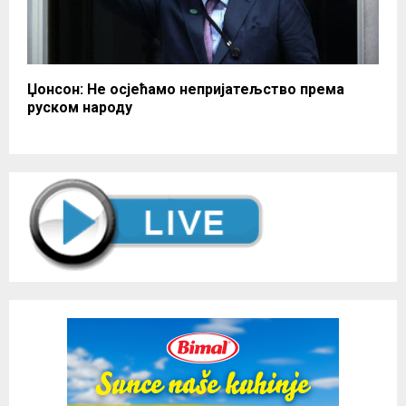
Џонсон: Не осјећамо непријатељство према
руском народу