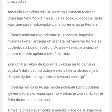
proizvodnje.
Američki zvaničnici rekli su da mogu potvrditi tačnost
izvještaja New York Timesa i da se očekuju dodatne ruske
kupovine sjevernokorejske vojne opreme, javlja Reuters.
– Rusko ministarstvo odbrane je u procesu kupovine
miliona raketa i artiljerijskih granata od Sjeverne Koreje za
upotrebu na bojnom polju u Ukrajini – rekao je zvaničnik
putem e-pošte upitan o izvještaju lista.
Zvaničnik je rekao da kupovine ukazuju na to da ruska
vojska “i dalje pati od ozbiljne nestašice snabdijevanja u
Ukrajini, dijelom zbog kontrole izvoza i sankcija”.
– Očekujemo da bi Rusija mogla pokušati kupiti dodatnu
sjevernokorejsku vojnu opremu – rekao je zvaničnik, koji je
želio da ostane anoniman.
Times je citirao zvaničnike američke vlade da su kupovine