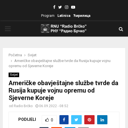
Facebook
Twitter
Instagram
Youtube
Program
Latinica
Ћирилица
PRIMARY
MENU
Početna
Svijet
Američke obavještajne službe tvrde da Rusija kupuje vojnu
opremu od Sjeverne Koreje
Svijet
Američke obavještajne službe tvrde da
Rusija kupuje vojnu opremu od
Sjeverne Koreje
od
Radio Brčko
06.09.2022 - 08:52
PODIJELI
0