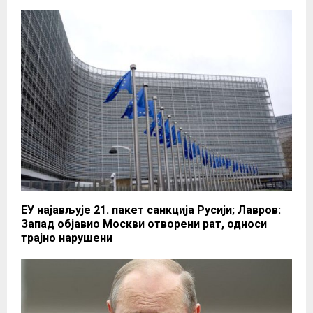
ЕУ најављује 21. пакет санкција Русији; Лавров:
Запад објавио Москви отворени рат, односи
трајно нарушени