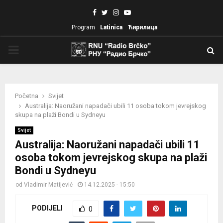
Facebook
Twitter
Instagram
Youtube
Program
Latinica
Ћирилица
PRIMARY
MENU
Početna
Svijet
Australija: Naoružani napadači ubili 11 osoba tokom jevrejskog
skupa na plaži Bondi u Sydneyu
Svijet
Australija: Naoružani napadači ubili 11
osoba tokom jevrejskog skupa na plaži
Bondi u Sydneyu
od
Vladimir Matijević
14.12.2025 - 15:50
PODIJELI
0