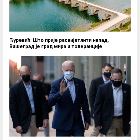
Ђуревић: Што прије расвијетлити напад,
Вишеград је град мира и толеранције