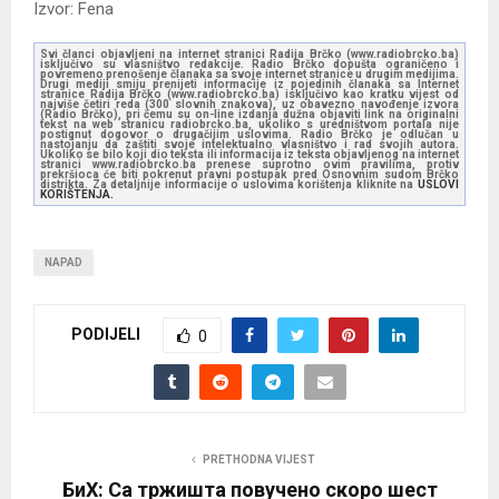
Izvor: Fena
Svi članci objavljeni na internet stranici Radija Brčko (www.radiobrcko.ba)
isključivo su vlasništvo redakcije. Radio Brčko dopušta ograničeno i
povremeno prenošenje članaka sa svoje internet stranice u drugim medijima.
Drugi mediji smiju prenijeti informacije iz pojedinih članaka sa Internet
stranice Radija Brčko (www.radiobrcko.ba) isključivo kao kratku vijest od
najviše četiri reda (300 slovnih znakova), uz obavezno navođenje izvora
(Radio Brčko), pri čemu su on-line izdanja dužna objaviti link na originalni
tekst na web stranicu radiobrcko.ba, ukoliko s uredništvom portala nije
postignut dogovor o drugačijim uslovima. Radio Brčko je odlučan u
nastojanju da zaštiti svoje intelektualno vlasništvo i rad svojih autora.
Ukoliko se bilo koji dio teksta ili informacija iz teksta objavljenog na internet
stranici www.radiobrcko.ba prenese suprotno ovim pravilima, protiv
prekršioca će biti pokrenut pravni postupak pred Osnovnim sudom Brčko
distrikta. Za detaljnije informacije o uslovima korištenja kliknite na
USLOVI
KORIŠTENJA.
NAPAD
PODIJELI
0
PRETHODNA VIJEST
БиХ: Са тржишта повучено скоро шест