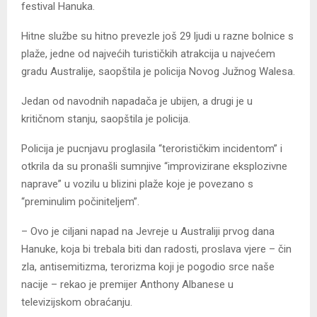
festival Hanuka.
Hitne službe su hitno prevezle još 29 ljudi u razne bolnice s
plaže, jedne od najvećih turističkih atrakcija u najvećem
gradu Australije, saopštila je policija Novog Južnog Walesa.
Jedan od navodnih napadača je ubijen, a drugi je u
kritičnom stanju, saopštila je policija.
Policija je pucnjavu proglasila “terorističkim incidentom” i
otkrila da su pronašli sumnjive “improvizirane eksplozivne
naprave” u vozilu u blizini plaže koje je povezano s
“preminulim počiniteljem”.
– Ovo je ciljani napad na Jevreje u Australiji prvog dana
Hanuke, koja bi trebala biti dan radosti, proslava vjere – čin
zla, antisemitizma, terorizma koji je pogodio srce naše
nacije – rekao je premijer Anthony Albanese u
televizijskom obraćanju.