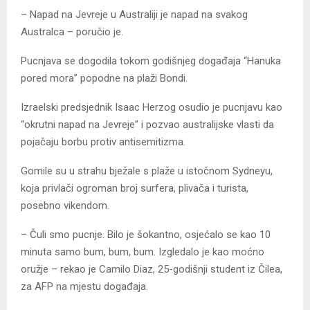
– Napad na Jevreje u Australiji je napad na svakog
Australca – poručio je.
Pucnjava se dogodila tokom godišnjeg događaja “Hanuka
pored mora” popodne na plaži Bondi.
Izraelski predsjednik Isaac Herzog osudio je pucnjavu kao
“okrutni napad na Jevreje” i pozvao australijske vlasti da
pojačaju borbu protiv antisemitizma.
Gomile su u strahu bježale s plaže u istočnom Sydneyu,
koja privlači ogroman broj surfera, plivača i turista,
posebno vikendom.
– Čuli smo pucnje. Bilo je šokantno, osjećalo se kao 10
minuta samo bum, bum, bum. Izgledalo je kao moćno
oružje – rekao je Camilo Diaz, 25-godišnji student iz Čilea,
za AFP na mjestu događaja.