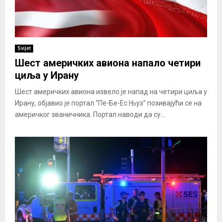
Svijet
Шест америчких авиона напало четири
циља у Ирану
Шест америчких авиона извело је напад на четири циља у
Ирану, објавио је портал “Пе-Бе-Ес Њуз” позивајући се на
америчког званичника. Портал наводи да су...