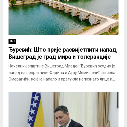
BiH
Ђуревић: Што прије расвијетлити напад,
Вишеград је град мира и толеранције
Начелник општине Вишеград Младен Ђуревић осудио је
напад на повратнике Фадила и Ајшу Мемишевић из села
Омерагићи, које је напало и претукло непознато лице и...