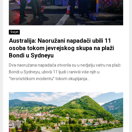
Svijet
Australija: Naoružani napadači ubili 11
osoba tokom jevrejskog skupa na plaži
Bondi u Sydneyu
Dva naoružana napadača otvorila su u nedjelju vatru na plaži
Bondi u Sydneyu, ubivši 11 ljudi i ranivši više njih u
“terorističkom incidentu” tokom okupljanja...