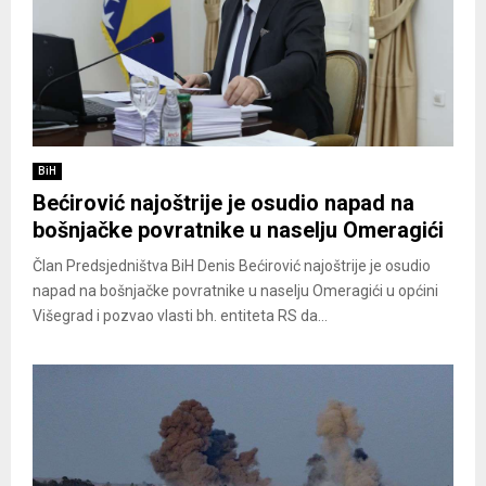
BiH
Bećirović najoštrije je osudio napad na
bošnjačke povratnike u naselju Omeragići
Član Predsjedništva BiH Denis Bećirović najoštrije je osudio
napad na bošnjačke povratnike u naselju Omeragići u općini
Višegrad i pozvao vlasti bh. entiteta RS da...