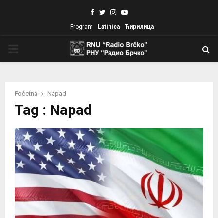
Facebook
Twitter
Instagram
Youtube
Program
Latinica
Ћирилица
PRIMARY
MENU
Početna
Napad
Tag : Napad