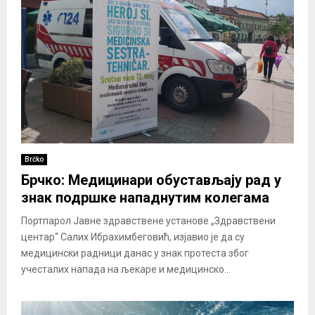
Brčko
Брчко: Медицинари обустављају рад у
знак подршке нападнутим колегама
Портпарол Јавне здравствене установе „Здравствени
центар“ Салих Ибрахимбеговић, изјавио је да су
медицински радници данас у знак протеста због
учесталих напада на љекаре и медицинско...