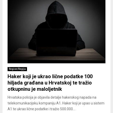
Region/Regija
Haker koji je ukrao lične podatke 100
hiljada građana u Hrvatskoj te tražio
otkupninu je maloljetnik
Hrvatska policija je objavila detalje hakerskog napada na
telekomunikacijsku kompaniju A1. Haker koji je upao u sistem
A1 te ukrao lične podatke i tražio 500.000...