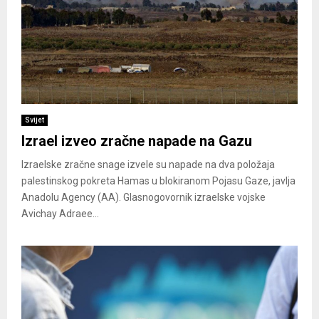
Svijet
Izrael izveo zračne napade na Gazu
Izraelske zračne snage izvele su napade na dva položaja
palestinskog pokreta Hamas u blokiranom Pojasu Gaze, javlja
Anadolu Agency (AA). Glasnogovornik izraelske vojske
Avichay Adraee...