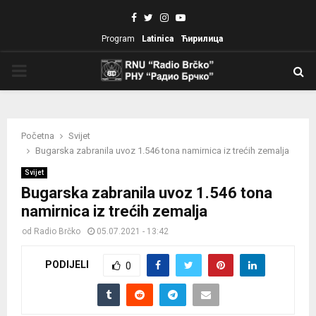
Facebook
Twitter
Instagram
Youtube
Program
Latinica
Ћирилица
PRIMARY
MENU
Početna
Svijet
Bugarska zabranila uvoz 1.546 tona namirnica iz trećih zemalja
Svijet
Bugarska zabranila uvoz 1.546 tona
namirnica iz trećih zemalja
od
Radio Brčko
05.07.2021 - 13:42
PODIJELI
0