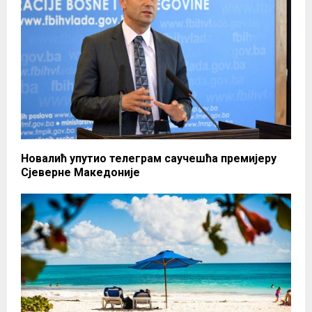
Новалић упутио телеграм саучешћа премијеру
Сјеверне Македоније