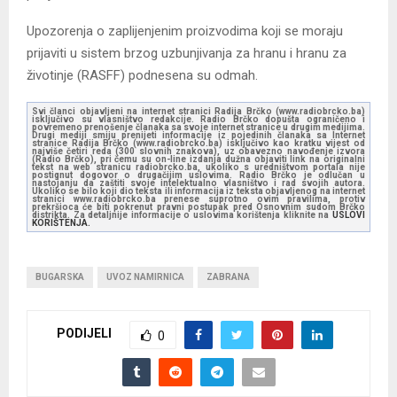
Upozorenja o zaplijenjenim proizvodima koji se moraju
prijaviti u sistem brzog uzbunjivanja za hranu i hranu za
životinje (RASFF) podnesena su odmah.
Svi članci objavljeni na internet stranici Radija Brčko (www.radiobrcko.ba)
isključivo su vlasništvo redakcije. Radio Brčko dopušta ograničeno i
povremeno prenošenje članaka sa svoje internet stranice u drugim medijima.
Drugi mediji smiju prenijeti informacije iz pojedinih članaka sa Internet
stranice Radija Brčko (www.radiobrcko.ba) isključivo kao kratku vijest od
najviše četiri reda (300 slovnih znakova), uz obavezno navođenje izvora
(Radio Brčko), pri čemu su on-line izdanja dužna objaviti link na originalni
tekst na web stranicu radiobrcko.ba, ukoliko s uredništvom portala nije
postignut dogovor o drugačijim uslovima. Radio Brčko je odlučan u
nastojanju da zaštiti svoje intelektualno vlasništvo i rad svojih autora.
Ukoliko se bilo koji dio teksta ili informacija iz teksta objavljenog na internet
stranici www.radiobrcko.ba prenese suprotno ovim pravilima, protiv
prekršioca će biti pokrenut pravni postupak pred Osnovnim sudom Brčko
distrikta. Za detaljnije informacije o uslovima korištenja kliknite na
USLOVI
KORIŠTENJA.
BUGARSKA
UVOZ NAMIRNICA
ZABRANA
PODIJELI
0