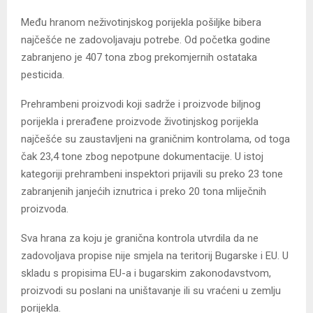
Među hranom neživotinjskog porijekla pošiljke bibera
najčešće ne zadovoljavaju potrebe. Od početka godine
zabranjeno je 407 tona zbog prekomjernih ostataka
pesticida.
Prehrambeni proizvodi koji sadrže i proizvode biljnog
porijekla i prerađene proizvode životinjskog porijekla
najčešće su zaustavljeni na graničnim kontrolama, od toga
čak 23,4 tone zbog nepotpune dokumentacije. U istoj
kategoriji prehrambeni inspektori prijavili su preko 23 tone
zabranjenih janjećih iznutrica i preko 20 tona mliječnih
proizvoda.
Sva hrana za koju je granična kontrola utvrdila da ne
zadovoljava propise nije smjela na teritorij Bugarske i EU. U
skladu s propisima EU-a i bugarskim zakonodavstvom,
proizvodi su poslani na uništavanje ili su vraćeni u zemlju
porijekla.