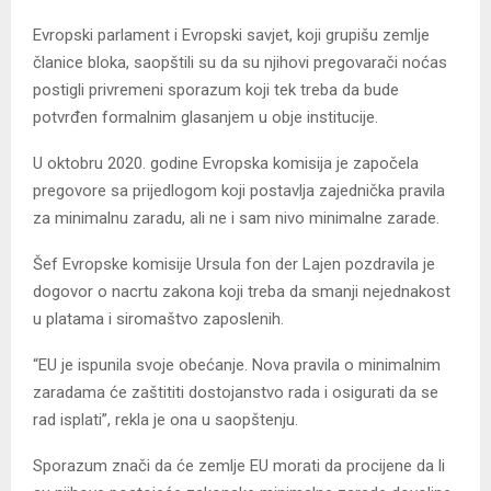
Evropski parlament i Evropski savjet, koji grupišu zemlje
članice bloka, saopštili su da su njihovi pregovarači noćas
postigli privremeni sporazum koji tek treba da bude
potvrđen formalnim glasanjem u obje institucije.
U oktobru 2020. godine Evropska komisija je započela
pregovore sa prijedlogom koji postavlja zajednička pravila
za minimalnu zaradu, ali ne i sam nivo minimalne zarade.
Šef Evropske komisije Ursula fon der Lajen pozdravila je
dogovor o nacrtu zakona koji treba da smanji nejednakost
u platama i siromaštvo zaposlenih.
“EU je ispunila svoje obećanje. Nova pravila o minimalnim
zaradama će zaštititi dostojanstvo rada i osigurati da se
rad isplati”, rekla je ona u saopštenju.
Sporazum znači da će zemlje EU morati da procijene da li