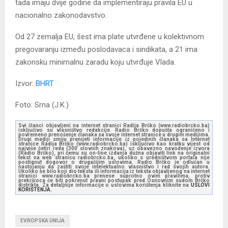
tada imaju dvije godine da implementiraju pravila EU u
nacionalno zakonodavstvo.
Od 27 zemalja EU, šest ima plate utvrđene u kolektivnom
pregovaranju između poslodavaca i sindikata, a 21 ima
zakonsku minimalnu zaradu koju utvrđuje Vlada.
Izvor:
BHRT
Foto: Srna (J.K.)
Svi članci objavljeni na internet stranici Radija Brčko (www.radiobrcko.ba)
isključivo su vlasništvo redakcije. Radio Brčko dopušta ograničeno i
povremeno prenošenje članaka sa svoje internet stranice u drugim medijima.
Drugi mediji smiju prenijeti informacije iz pojedinih članaka sa Internet
stranice Radija Brčko (www.radiobrcko.ba) isključivo kao kratku vijest od
najviše četiri reda (300 slovnih znakova), uz obavezno navođenje izvora
(Radio Brčko), pri čemu su on-line izdanja dužna objaviti link na originalni
tekst na web stranicu radiobrcko.ba, ukoliko s uredništvom portala nije
postignut dogovor o drugačijim uslovima. Radio Brčko je odlučan u
nastojanju da zaštiti svoje intelektualno vlasništvo i rad svojih autora.
Ukoliko se bilo koji dio teksta ili informacija iz teksta objavljenog na internet
stranici www.radiobrcko.ba prenese suprotno ovim pravilima, protiv
prekršioca će biti pokrenut pravni postupak pred Osnovnim sudom Brčko
distrikta. Za detaljnije informacije o uslovima korištenja kliknite na
USLOVI
KORIŠTENJA.
EVROPSKA UNIJA