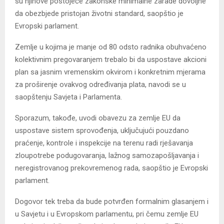
su njihove postojeće zakonske minimalne zarade dovoljne
da obezbjede pristojan životni standard, saopštio je
Evropski parlament.
Zemlje u kojima je manje od 80 odsto radnika obuhvaćeno
kolektivnim pregovaranjem trebalo bi da uspostave akcioni
plan sa jasnim vremenskim okvirom i konkretnim mjerama
za proširenje ovakvog određivanja plata, navodi se u
saopštenju Savjeta i Parlamenta.
Sporazum, takođe, uvodi obavezu za zemlje EU da
uspostave sistem sprovođenja, uključujući pouzdano
praćenje, kontrole i inspekcije na terenu radi rješavanja
zloupotrebe podugovaranja, lažnog samozapošljavanja i
neregistrovanog prekovremenog rada, saopštio je Evropski
parlament.
Dogovor tek treba da bude potvrđen formalnim glasanjem i
u Savjetu i u Evropskom parlamentu, pri čemu zemlje EU