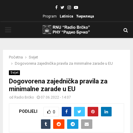
Facebook
Twitter
Instagram
Youtube
Program
Latinica
Ћирилица
PRIMARY
MENU
Početna
Svijet
Dogovorena zajednička pravila za minimalne zarade u EU
Svijet
Dogovorena zajednička pravila za
minimalne zarade u EU
od
Radio Brčko
07.06.2022 - 14:07
PODIJELI
0