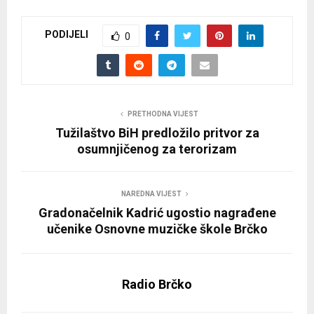
PODIJELI
0
PRETHODNA VIJEST
Tužilaštvo BiH predložilo pritvor za
osumnjičenog za terorizam
NAREDNA VIJEST
Gradonačelnik Kadrić ugostio nagrađene
učenike Osnovne muzičke škole Brčko
Radio Brčko