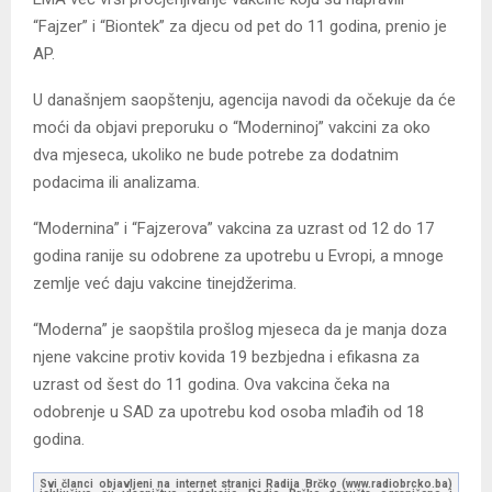
“Fajzer” i “Biontek” za djecu od pet do 11 godina, prenio je
AP.
U današnjem saopštenju, agencija navodi da očekuje da će
moći da objavi preporuku o “Moderninoj” vakcini za oko
dva mjeseca, ukoliko ne bude potrebe za dodatnim
podacima ili analizama.
“Modernina” i “Fajzerova” vakcina za uzrast od 12 do 17
godina ranije su odobrene za upotrebu u Evropi, a mnoge
zemlje već daju vakcine tinejdžerima.
“Moderna” je saopštila prošlog mjeseca da je manja doza
njene vakcine protiv kovida 19 bezbjedna i efikasna za
uzrast od šest do 11 godina. Ova vakcina čeka na
odobrenje u SAD za upotrebu kod osoba mlađih od 18
godina.
Svi članci objavljeni na internet stranici Radija Brčko (www.radiobrcko.ba)