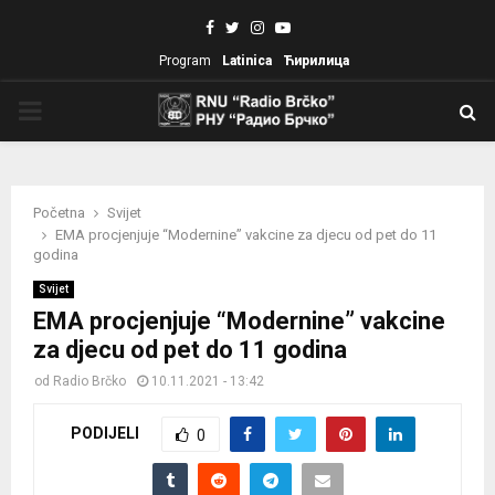
Facebook
Twitter
Instagram
Youtube
Program
Latinica
Ћирилица
PRIMARY
MENU
Početna
Svijet
EMA procjenjuje “Modernine” vakcine za djecu od pet do 11
godina
Svijet
EMA procjenjuje “Modernine” vakcine
za djecu od pet do 11 godina
od
Radio Brčko
10.11.2021 - 13:42
PODIJELI
0