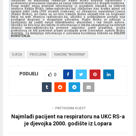
isključivo su vlasništvo redakcije. Radio Brčko dopušta ograničeno i
povremeno prenošenje članaka sa svoje internet stranice u drugim medijima.
Drugi mediji smiju prenijeti informacije iz pojedinih članaka sa Internet
stranice Radija Brčko (www.radiobrcko.ba) isključivo kao kratku vijest od
najviše četiri reda (300 slovnih znakova), uz obavezno navođenje izvora
(Radio Brčko), pri čemu su on-line izdanja dužna objaviti link na originalni
tekst na web stranicu radiobrcko.ba, ukoliko s uredništvom portala nije
postignut dogovor o drugačijim uslovima. Radio Brčko je odlučan u
nastojanju da zaštiti svoje intelektualno vlasništvo i rad svojih autora.
Ukoliko se bilo koji dio teksta ili informacija iz teksta objavljenog na internet
stranici www.radiobrcko.ba prenese suprotno ovim pravilima, protiv
prekršioca će biti pokrenut pravni postupak pred Osnovnim sudom Brčko
distrikta. Za detaljnije informacije o uslovima korištenja kliknite na
USLOVI
KORIŠTENJA.
DJECA
PROCJENA
VAKCINE "MODERNA"
PODIJELI
0
PRETHODNA VIJEST
Najmlađi pacijent na respiratoru na UKC RS-a
је djevojka 2000. godište iz Lopara