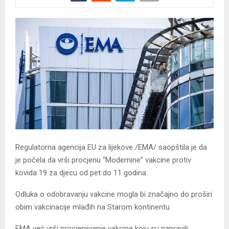
Regulatorna agencija EU za lijekove /EMA/ saopštila je da
je počela da vrši procjenu “Modernine” vakcine protiv
kovida 19 za djecu od pet do 11 godina.
Odluka o odobravanju vakcine mogla bi značajno do proširi
obim vakcinacije mlađih na Starom kontinentu.
EMA već vrši procjenjivanje vakcine koju su napravili