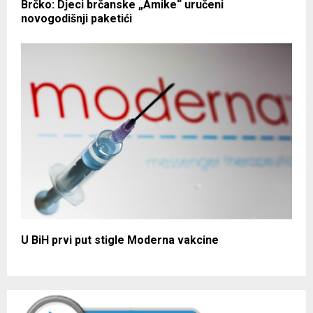
Brčko: Djeci brčanske „Amike“ uručeni
novogodišnji paketići
U BiH prvi put stigle Moderna vakcine