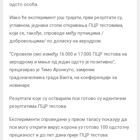
одсто особа.
Иако ће експеримент још трајати, први резултати су,
углавном, једнаки стопи откривања ПЦР тестовима,
који се, такође, спроводе међу путницима /
добровољцима/ по доласку на аеродром.
“Спровели смо између 16.000 и 17.000 ПЦР тестова на
аеродрому и мање од један одсто је позитивно”,
прецизирао је Тимо Аронкуто, замјеник
градоначелника града Ванта, на конференцији за
новинаре.
Резултати које су остварили пси готово су идентични
резултатима ПЦР тестова.
Експерименти спроведени у првом таласу показују да
пси могу открити вирус корона уз готово 100 одстотну
прецизност и до пет дана прије ПЦР тестова.