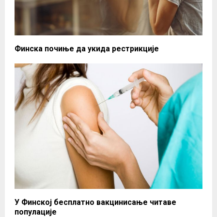
Финска почиње да укида рестрикције
У Финској бесплатно вакцинисање читаве
популације