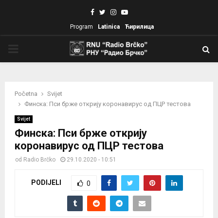
Facebook
Twitter
Instagram
Youtube
Program
Latinica
Ћирилица
PRIMARY
MENU
Početna
Svijet
Финска: Пси брже открију коронавирус од ПЦР тестова
Svijet
Финска: Пси брже открију
коронавирус од ПЦР тестова
od
Radio Brčko
29.10.2020 - 10:51
PODIJELI
0