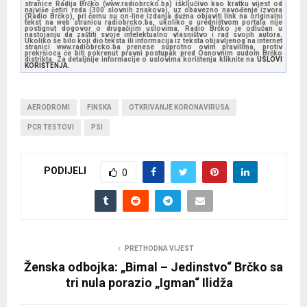
stranice Radija Brčko (www.radiobrcko.ba) isključivo kao kratku vijest od
najviše četiri reda (300 slovnih znakova), uz obavezno navođenje izvora
(Radio Brčko), pri čemu su on-line izdanja dužna objaviti link na originalni
tekst na web stranicu radiobrcko.ba, ukoliko s uredništvom portala nije
postignut dogovor o drugačijim uslovima. Radio Brčko je odlučan u
nastojanju da zaštiti svoje intelektualno vlasništvo i rad svojih autora.
Ukoliko se bilo koji dio teksta ili informacija iz teksta objavljenog na internet
stranici www.radiobrcko.ba prenese suprotno ovim pravilima, protiv
prekršioca će biti pokrenut pravni postupak pred Osnovnim sudom Brčko
distrikta. Za detaljnije informacije o uslovima korištenja kliknite na
USLOVI
KORIŠTENJA.
AERODROMI
FINSKA
OTKRIVANJE KORONAVIRUSA
PCR TESTOVI
PSI
PODIJELI
0
PRETHODNA VIJEST
Ženska odbojka: „Bimal – Jedinstvo“ Brčko sa
tri nula porazio „Igman“ Ilidža