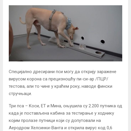
Специјално дресирани пси могу да открију заражене
вирусом корона са прецизношћу пи-си-ар /ПЦР/
тестова, али то чине у краћем року, наводе фински
стручњаци.
Три пса – Kоси, ЕТ и Мина, оњушила су 2.200 путника од
када је постављена кабина за тестирање у ходнику
којим пролазе путници који су допутовали на
Аеродром Хелсинки-Ванта и открила вирус код 0,6