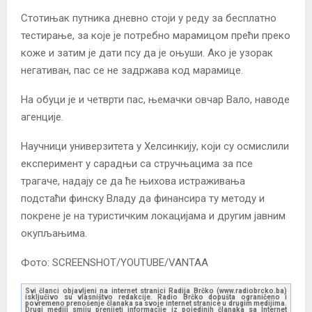
Стотињак путника дневно стоји у реду за бесплатно
тестирање, за које је потребно марамицом прећи преко
коже и затим је дати псу да је оњуши. Ако је узорак
негативан, пас се не задржава код марамице.
На обуци је и четврти пас, њемачки овчар Вало, наводе
агенције.
Научници универзитета у Хелсинкију, који су осмислили
експеримент у сарадњи са стручњацима за псе
трагаче, надају се да ће њихова истраживања
подстаћи финску Владу да финансира ту методу и
покрене је на туристичким локацијама и другим јавним
окупљањима.
Фото: SCREENSHOT/YOUTUBE/VANTAA
Svi članci objavljeni na internet stranici Radija Brčko (www.radiobrcko.ba)
isključivo su vlasništvo redakcije. Radio Brčko dopušta ograničeno i
povremeno prenošenje članaka sa svoje internet stranice u drugim medijima.
Drugi mediji smiju prenijeti informacije iz pojedinih članaka sa Internet