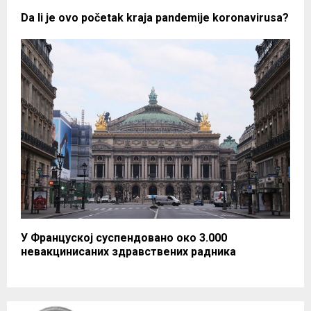
Da li je ovo početak kraja pandemije koronavirusa?
У Француској суспендовано око 3.000
невакцинисаних здравствених радника