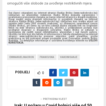
omogućiti više slobode za uvođenje restriktivnih mjera.
Svi članci objavljeni na internet stranici Radija Brčko (www.radiobrcko.ba)
isključivo su vlasništvo redakcije. Radio Brčko dopušta ograničeno i
povremeno prenošenje članaka sa svoje internet stranice u drugim medijima.
Drugi mediji smiju prenijeti informacije iz pojedinih članaka sa Internet
stranice Radija Brčko (www.radiobrcko.ba) isključivo kao kratku vijest od
najviše četiri reda (300 slovnih znakova), uz obavezno navođenje izvora
(Radio Brčko), pri čemu su on-line izdanja dužna objaviti link na originalni
tekst na web stranicu radiobrcko.ba, ukoliko s uredništvom portala nije
postignut dogovor o drugačijim uslovima. Radio Brčko je odlučan u
nastojanju da zaštiti svoje intelektualno vlasništvo i rad svojih autora.
Ukoliko se bilo koji dio teksta ili informacija iz teksta objavljenog na internet
stranici www.radiobrcko.ba prenese suprotno ovim pravilima, protiv
prekršioca će biti pokrenut pravni postupak pred Osnovnim sudom Brčko
distrikta. Za detaljnije informacije o uslovima korištenja kliknite na
USLOVI
KORIŠTENJA.
EMMANUEL MACRON
FRANCUSKA
VAKCINISANJE
PODIJELI
0
PRETHODNA VIJEST
Irak: U požaru u Covid bolnici više od 50