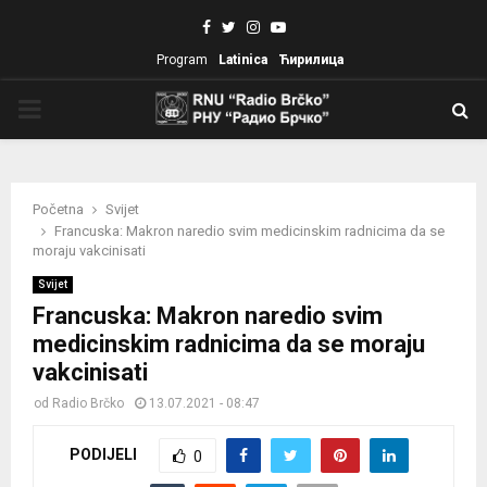
Facebook
Twitter
Instagram
Youtube
Program
Latinica
Ћирилица
PRIMARY
MENU
Početna
Svijet
Francuska: Makron naredio svim medicinskim radnicima da se
moraju vakcinisati
Svijet
Francuska: Makron naredio svim
medicinskim radnicima da se moraju
vakcinisati
od
Radio Brčko
13.07.2021 - 08:47
PODIJELI
0