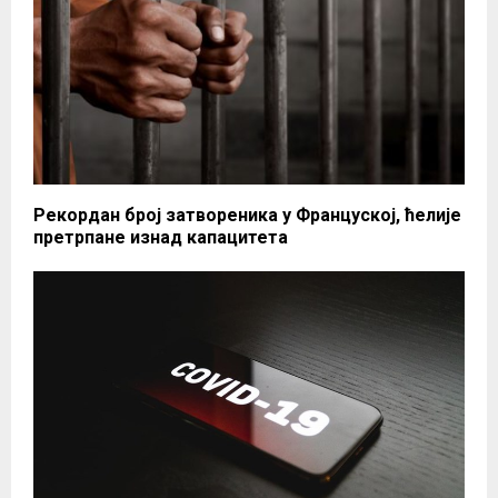
Рекордан број затвореника у Француској, ћелије
претрпане изнад капацитета