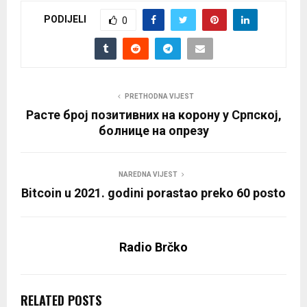
PODIJELI
0
PRETHODNA VIJEST
Расте број позитивних на корону у Српској,
болнице на опрезу
NAREDNA VIJEST
Bitcoin u 2021. godini porastao preko 60 posto
Radio Brčko
RELATED POSTS