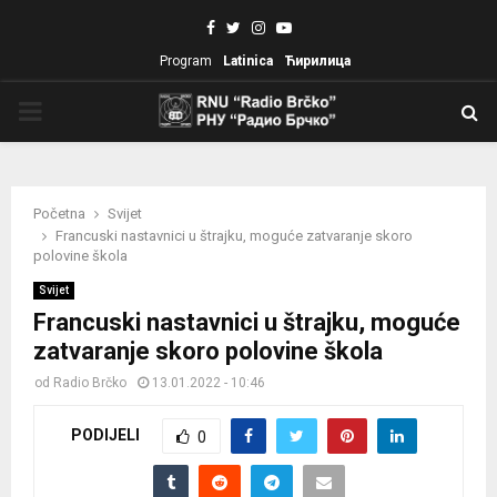
Facebook
Twitter
Instagram
Youtube
Program
Latinica
Ћирилица
PRIMARY
MENU
Početna
Svijet
Francuski nastavnici u štrajku, moguće zatvaranje skoro
polovine škola
Svijet
Francuski nastavnici u štrajku, moguće
zatvaranje skoro polovine škola
od
Radio Brčko
13.01.2022 - 10:46
PODIJELI
0