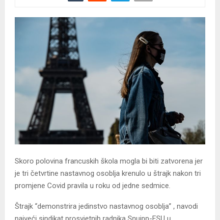
Skoro polovina francuskih škola mogla bi biti zatvorena jer
je tri četvrtine nastavnog osoblja krenulo u štrajk nakon tri
promjene Covid pravila u roku od jedne sedmice.
Štrajk “demonstrira jedinstvo nastavnog osoblja” , navodi
najveći sindikat prosvjetnih radnika Snuipp-FSU u