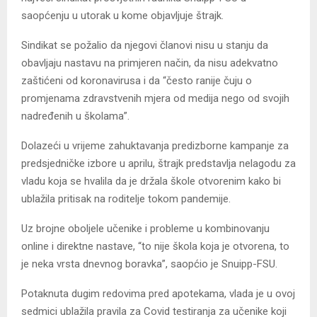
saopćenju u utorak u kome objavljuje štrajk.
Sindikat se požalio da njegovi članovi nisu u stanju da
obavljaju nastavu na primjeren način, da nisu adekvatno
zaštićeni od koronavirusa i da “često ranije čuju o
promjenama zdravstvenih mjera od medija nego od svojih
nadređenih u školama”.
Dolazeći u vrijeme zahuktavanja predizborne kampanje za
predsjedničke izbore u aprilu, štrajk predstavlja nelagodu za
vladu koja se hvalila da je držala škole otvorenim kako bi
ublažila pritisak na roditelje tokom pandemije.
Uz brojne oboljele učenike i probleme u kombinovanju
online i direktne nastave, “to nije škola koja je otvorena, to
je neka vrsta dnevnog boravka”, saopćio je Snuipp-FSU.
Potaknuta dugim redovima pred apotekama, vlada je u ovoj
sedmici ublažila pravila za Covid testiranja za učenike koji