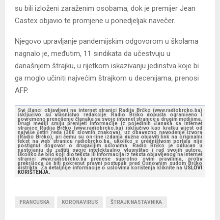
su bili izloženi zaraženim osobama, dok je premijer Jean
Castex objavio te promjene u ponedjeljak navečer.
Njegovo upravljanje pandemijskim odgovorom u školama
nagnalo je, međutim, 11 sindikata da učestvuju u
današnjem štrajku, u rijetkom iskazivanju jedinstva koje bi
ga moglo učiniti najvećim štrajkom u decenijama, prenosi
AFP.
Svi članci objavljeni na internet stranici Radija Brčko (www.radiobrcko.ba)
isključivo su vlasništvo redakcije. Radio Brčko dopušta ograničeno i
povremeno prenošenje članaka sa svoje internet stranice u drugim medijima.
Drugi mediji smiju prenijeti informacije iz pojedinih članaka sa Internet
stranice Radija Brčko (www.radiobrcko.ba) isključivo kao kratku vijest od
najviše četiri reda (300 slovnih znakova), uz obavezno navođenje izvora
(Radio Brčko), pri čemu su on-line izdanja dužna objaviti link na originalni
tekst na web stranicu radiobrcko.ba, ukoliko s uredništvom portala nije
postignut dogovor o drugačijim uslovima. Radio Brčko je odlučan u
nastojanju da zaštiti svoje intelektualno vlasništvo i rad svojih autora.
Ukoliko se bilo koji dio teksta ili informacija iz teksta objavljenog na internet
stranici www.radiobrcko.ba prenese suprotno ovim pravilima, protiv
prekršioca će biti pokrenut pravni postupak pred Osnovnim sudom Brčko
distrikta. Za detaljnije informacije o uslovima korištenja kliknite na
USLOVI
KORIŠTENJA.
FRANCUSKA
KORONAVIRUS
ŠTRAJK NASTAVNIKA