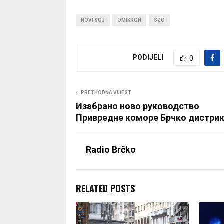
NOVI SOJ
OMIKRON
SZO
PODIJELI
0
PRETHODNA VIJEST
Изабрано ново руководство
Привредне коморе Брчко дистри
Radio Brčko
RELATED POSTS