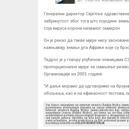
Генерални директор Свјетске здравствене
забринутост због тога што поједине зем
соја вируса корона названог омикрон.
Он је рекао да такве мјере нису заснован
кажњавају земље југа Африке које су брзо 
Тедрос је у говору упућеном чланицама С
пропорционалне мјере за смањење ризика
Организације из 2005. године.
“И даље морамо да одговоримо на бројна
обољења, као и на ефикасност тестова, ли
Svi članci objavljeni na internet stranici Radija Brčko (w
povremeno prenošenje članaka sa svoje internet stranice 
Internet stranice Radija Brčko (www.radiobrcko.ba) isklj
navođenje izvora (Radio Brčko), pri čemu su on-line izdan
uredništvom portala nije postignut dogovor o drugačijim usl
rad svojih autora. Ukoliko se bilo koji dio teksta ili inf
ovim pravilima, protiv prekršioca će biti pokrenut pravni
korištenja kliknite na
USLOVI KORIŠTENJA.