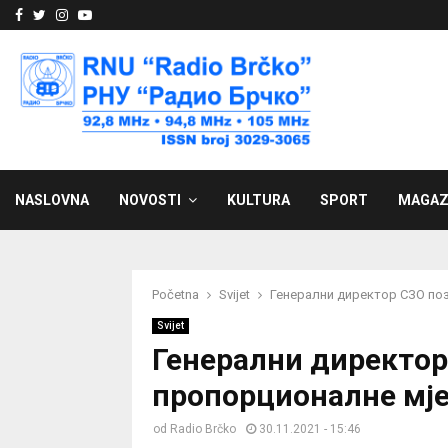
Facebook
Twitter
Instagram
Youtube
NASLOVNA
NOVOSTI
KULTURA
SPORT
MAGAZ
Početna
Svijet
Генерални директор СЗО поз
Svijet
Генерални директор
пропорционалне мј
od
Radio Brčko
30.11.2021 - 15:46