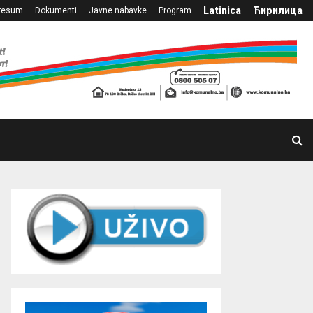
Latinica
Ћирилица
resum
Dokumenti
Javne nabavke
Program