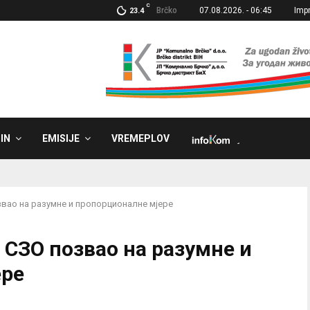
C
Brčko
07.08.2026. - 06:45
Imp
23.4
IN
EMISIJE
VREMEPLOV
˼
вао на разумне и пропорционалне мјере
 СЗО позвао на разумне и
ере