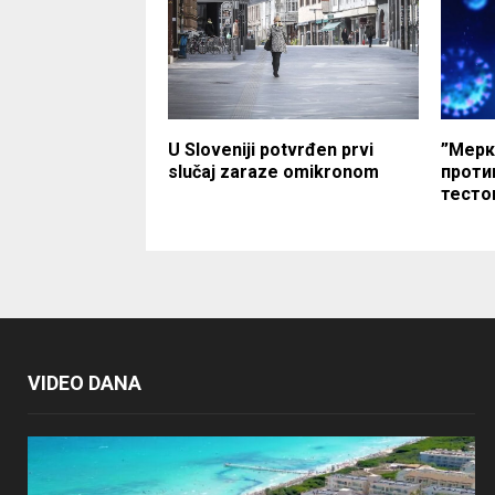
U Sloveniji potvrđen prvi
”Мерк
slučaj zaraze omikronom
проти
тесто
VIDEO DANA