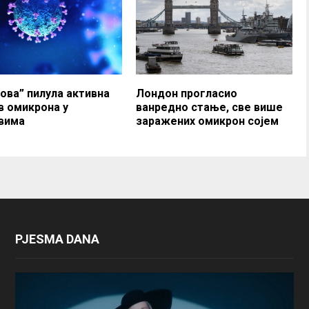
ова” пилула активна
Лондон прогласио
в омикрона у
ванредно стање, све више
вима
заражених омикрон сојем
PJESMA DANA