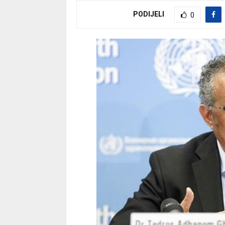
PODIJELI
0