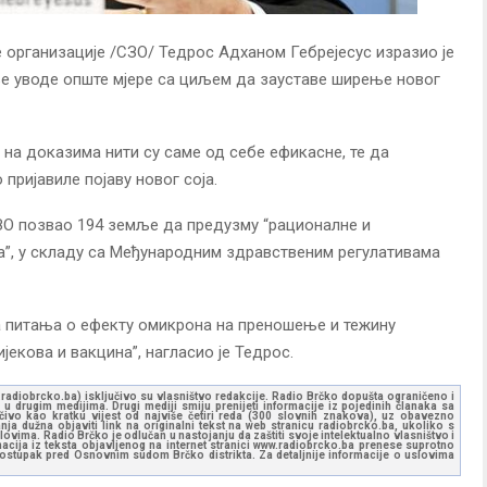
 организације /СЗО/ Тедрос Адханом Гебрејесус изразио је
ље уводе опште мјере са циљем да зауставе ширење новог
е на доказима нити су саме од себе ефикасне, те да
пријавиле појаву новог соја.
ЗО позвао 194 земље да предузму “рационалне и
”, у складу са Међународним здравственим регулативама
 питања о ефекту омикрона на преношење и тежину
јекова и вакцина”, нагласио је Тедрос.
ww.radiobrcko.ba) isključivo su vlasništvo redakcije. Radio Brčko dopušta ograničeno i
u drugim medijima. Drugi mediji smiju prenijeti informacije iz pojedinih članaka sa
učivo kao kratku vijest od najviše četiri reda (300 slovnih znakova), uz obavezno
ja dužna objaviti link na originalni tekst na web stranicu radiobrcko.ba, ukoliko s
ovima. Radio Brčko je odlučan u nastojanju da zaštiti svoje intelektualno vlasništvo i
ormacija iz teksta objavljenog na internet stranici www.radiobrcko.ba prenese suprotno
 postupak pred Osnovnim sudom Brčko distrikta. Za detaljnije informacije o uslovima