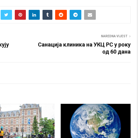
NAREDNA VIJEST
жују
Санација клиника на УКЦ РС у року
од 60 дана