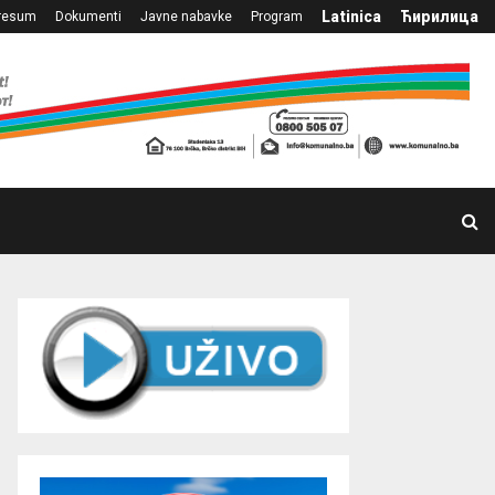
Latinica
Ћирилица
resum
Dokumenti
Javne nabavke
Program