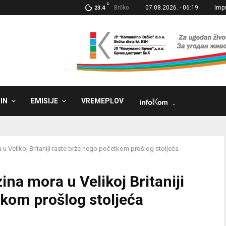
C
Brčko
07.08.2026. - 06:19
Imp
23.4
IN
EMISIJE
VREMEPLOV
˼
 u Velikoj Britaniji raste brže nego početkom prošlog stoljeća
ina mora u Velikoj Britaniji
tkom prošlog stoljeća