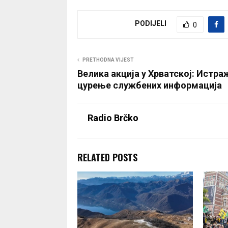
PODIJELI
0
PRETHODNA VIJEST
Велика акција у Хрватској: Истра
цурење службених информација
Radio Brčko
RELATED POSTS