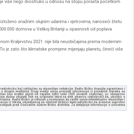
o je više nego dvostruko u odnosu na stopu porasta početkom
e izloženo snažnim olujnim udarima i vjetrovima, nanoseći štetu
500.000 domova u Velikoj Britaniji u opasnosti od poplava.
njenom Kraljevstvu 2021. nije bila neuobičajena prema modernim
. To je zato što klimatske promjene mijenjaju planetu, čineći više
ww.radiobrcko.ba) isključivo su vlasništvo redakcije. Radio Brčko dopušta ograničeno i
u drugim medijima. Drugi mediji smiju prenijeti informacije iz pojedinih članaka sa
učivo kao kratku vijest od najviše četiri reda (300 slovnih znakova), uz obavezno
ja dužna objaviti link na originalni tekst na web stranicu radiobrcko.ba, ukoliko s
ovima. Radio Brčko je odlučan u nastojanju da zaštiti svoje intelektualno vlasništvo i
ormacija iz teksta objavljenog na internet stranici www.radiobrcko.ba prenese suprotno
 postupak pred Osnovnim sudom Brčko distrikta. Za detaljnije informacije o uslovima