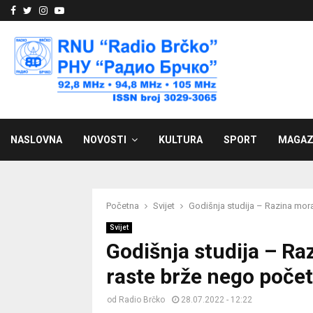
Facebook
Twitter
Instagram
Youtube
NASLOVNA
NOVOSTI
KULTURA
SPORT
MAGAZ
Početna
Svijet
Godišnja studija – Razina mora
Svijet
Godišnja studija – Raz
raste brže nego poče
od
Radio Brčko
28.07.2022 - 12:22