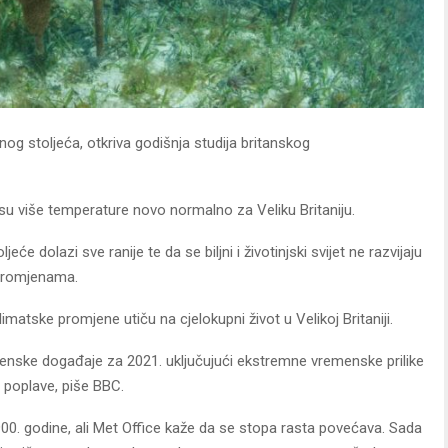
og stoljeća, otkriva godišnja studija britanskog
 su više temperature novo normalno za Veliku Britaniju.
eće dolazi sve ranije te da se biljni i životinjski svijet ne razvijaju
 promjenama.
matske promjene utiču na cjelokupni život u Velikoj Britaniji.
remenske događaje za 2021. uključujući ekstremne vremenske prilike
 poplave, piše BBC.
0. godine, ali Met Office kaže da se stopa rasta povećava. Sada