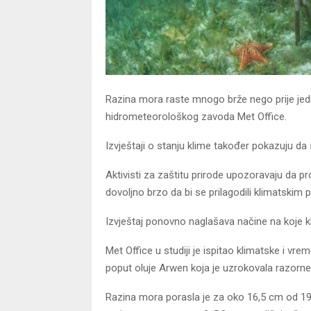
Razina mora raste mnogo brže nego prije jedn
hidrometeorološkog zavoda Met Office.
Izvještaji o stanju klime također pokazuju da
Aktivisti za zaštitu prirode upozoravaju da prolj
dovoljno brzo da bi se prilagodili klimatskim
Izvještaj ponovno naglašava načine na koje kli
Met Office u studiji je ispitao klimatske i v
poput oluje Arwen koja je uzrokovala razorne
Razina mora porasla je za oko 16,5 cm od 190