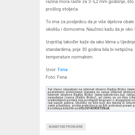
razina mora raste za 3-5,2 mm godišnje, št
prošlog stoljeća.
To ima za posljedicu da je više dijelova obal
okolišu i domovima. Naučnici kažu da je oko 
Izvještaj također kaže da iako klima u Ujedi
standardima, prije 30 godina bila bi netipična
temperature normalnim.
Izvor:
Fena
Foto: Fena
Svi članci objavljeni na internet stranici Radija Brčko (w
povremeno prenošenje članaka sa svoje internet stranice 
Internet stranice Radija Brčko (www.radiobrcko.ba) isklj
navođenje izvora (Radio Brčko), pri čemu su on-line izdan
uredništvom portala nije postignut dogovor o drugačijim usl
rad svojih autora. Ukoliko se bilo koji dio teksta ili inf
ovim pravilima, protiv prekršioca će biti pokrenut pravni
korištenja kliknite na
USLOVI KORIŠTENJA.
KLIMATSKE PROMJENE