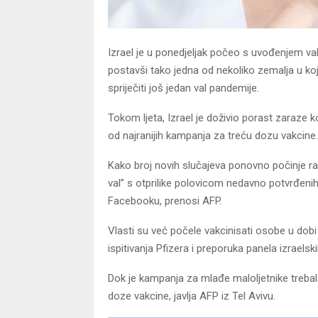
Izrael je u ponedjeljak počeo s uvođenjem va
postavši tako jedna od nekoliko zemalja u koj
spriječiti još jedan val pandemije.
Tokom ljeta, Izrael je doživio porast zaraze 
od najranijih kampanja za treću dozu vakcine.
Kako broj novih slučajeva ponovno počinje rast
val” s otprilike polovicom nedavno potvrđen
Facebooku, prenosi AFP.
Vlasti su već počele vakcinisati osobe u dobi 
ispitivanja Pfizera i preporuka panela izraelsk
Dok je kampanja za mlađe maloljetnike trebala
doze vakcine, javlja AFP iz Tel Avivu.