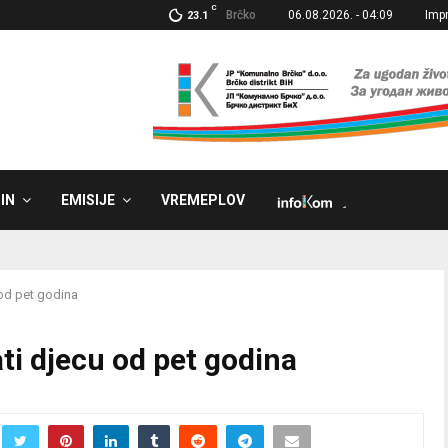
C
Brčko
06.08.2026. - 04:09
Imp
23.1
IN
EMISIJE
VREMEPLOV
˼
 od pet godina
ati djecu od pet godina