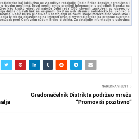
ww.radiobrcko.ba) isključivo su vlasništvo redakcije. Radio Brčko dopušta ograničeno i
u drugim medijima. Drugi mediji smiju prenijeti informacije iz pojedinih članaka sa
učivo kao kratku vijest od najviše četiri reda (300 slovnih znakova), uz obavezno
ja dužna objaviti link na originalni tekst na web stranicu radiobrcko.ba, ukoliko s
ovima. Radio Brčko je odlučan u nastojanju da zaštiti svoje intelektualno vlasništvo i
ormacija iz teksta objavljenog na internet stranici www.radiobrcko.ba prenese suprotno
 postupak pred Osnovnim sudom Brčko distrikta. Za detaljnije informacije o uslovima
NAREDNA VIJEST
Gradonačelnik Distrikta podržao mrežu
malja
“Promoviši pozitivno”