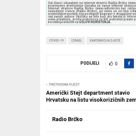
Svi članci objavljeni na internet stranici Radija Brčko (w
povremeno prenošenje članaka sa svoje internet stranice 
Internet stranice Radija Brčko (www.radiobrcko.ba) isklj
navođenje izvora (Radio Brčko), pri čemu su on-line izdan
uredništvom portala nije postignut dogovor o drugačijim usl
rad svojih autora. Ukoliko se bilo koji dio teksta ili inf
ovim pravilima, protiv prekršioca će biti pokrenut pravni
korištenja kliknite na
USLOVI KORIŠTENJA.
COVID-19
IZRAEL
VAKCINACIJA DJECE
PODIJELI
0
PRETHODNA VIJEST
Američki Stejt department stavio
Hrvatsku na listu visokorizičnih ze
Radio Brčko