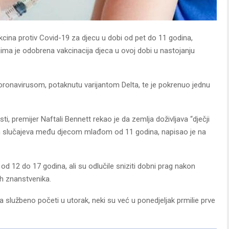
kcina protiv Covid-19 za djecu u dobi od pet do 11 godina,
ima je odobrena vakcinacija djeca u ovoj dobi u nastojanju
koronavirusom, potaknutu varijantom Delta, te je pokrenuo jednu
i, premijer Naftali Bennett rekao je da zemlja doživljava “dječji
ih slučajeva među djecom mlađom od 11 godina, napisao je na
od 12 do 17 godina, ali su odlučile sniziti dobni prag nakon
ih znanstvenika.
 službeno početi u utorak, neki su već u ponedjeljak prmilie prve