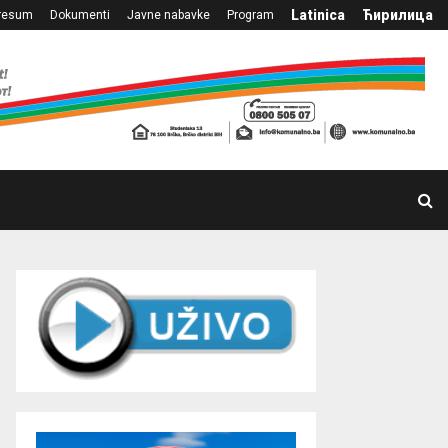
Latinica
Ћирилица
resum
Dokumenti
Javne nabavke
Program