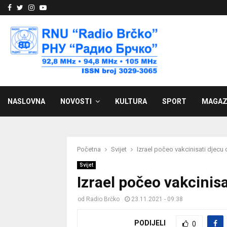
Facebook
Twitter
Instagram
Youtube
NASLOVNA
NOVOSTI
KULTURA
SPORT
MAGAZ
Početna
Svijet
Izrael počeo vakcinisati djecu
Svijet
Izrael počeo vakcinis
od
Radio Brčko
23.11.2021 - 09:38
PODIJELI
0