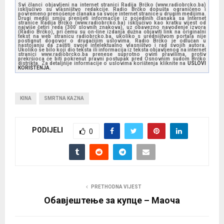
Svi članci objavljeni na internet stranici Radija Brčko (www.radiobrcko.ba)
isključivo su vlasništvo redakcije. Radio Brčko dopušta ograničeno i
povremeno prenošenje članaka sa svoje internet stranice u drugim medijima.
Drugi mediji smiju prenijeti informacije iz pojedinih članaka sa Internet
stranice Radija Brčko (www.radiobrcko.ba) isključivo kao kratku vijest od
najviše četiri reda (300 slovnih znakova), uz obavezno navođenje izvora
(Radio Brčko), pri čemu su on-line izdanja dužna objaviti link na originalni
tekst na web stranicu radiobrcko.ba, ukoliko s uredništvom portala nije
postignut dogovor o drugačijim uslovima. Radio Brčko je odlučan u
nastojanju da zaštiti svoje intelektualno vlasništvo i rad svojih autora.
Ukoliko se bilo koji dio teksta ili informacija iz teksta objavljenog na internet
stranici www.radiobrcko.ba prenese suprotno ovim pravilima, protiv
prekršioca će biti pokrenut pravni postupak pred Osnovnim sudom Brčko
distrikta. Za detaljnije informacije o uslovima korištenja kliknite na
USLOVI
KORIŠTENJA.
KINA
SMRTNA KAZNA
PODIJELI
0
PRETHODNA VIJEST
Обавјештење за купце – Маоча