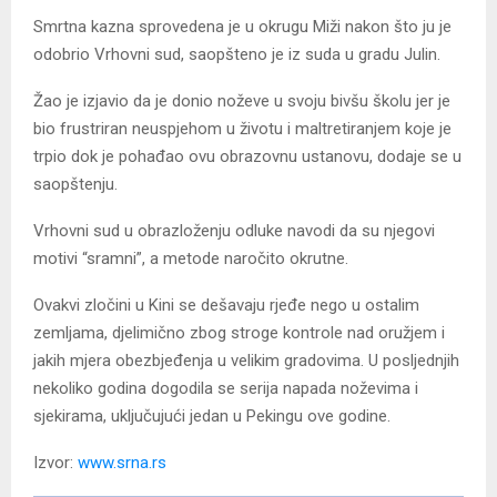
Smrtna kazna sprovedena je u okrugu Miži nakon što ju je
odobrio Vrhovni sud, saopšteno je iz suda u gradu Julin.
Žao je izjavio da je donio noževe u svoju bivšu školu jer je
bio frustriran neuspjehom u životu i maltretiranjem koje je
trpio dok je pohađao ovu obrazovnu ustanovu, dodaje se u
saopštenju.
Vrhovni sud u obrazloženju odluke navodi da su njegovi
motivi “sramni”, a metode naročito okrutne.
Ovakvi zločini u Kini se dešavaju rjeđe nego u ostalim
zemljama, djelimično zbog stroge kontrole nad oružjem i
jakih mjera obezbjeđenja u velikim gradovima. U posljednjih
nekoliko godina dogodila se serija napada noževima i
sjekirama, uključujući jedan u Pekingu ove godine.
Izvor:
www.srna.rs