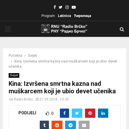
Facebook
Twitter
Instagram
Youtube
Program
Latinica
Ћирилица
PRIMARY
MENU
Početna
Svijet
Kina: Izvršena smrtna kazna nad muškarcem koji je ubio devet
učenika
Svijet
Kina: Izvršena smrtna kazna nad
muškarcem koji je ubio devet učenika
od
Radio Brčko
27.09.2018 - 10:35
PODIJELI
0