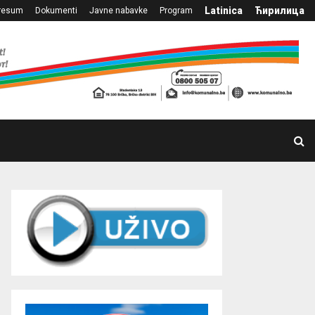
Latinica
Ћирилица
resum
Dokumenti
Javne nabavke
Program