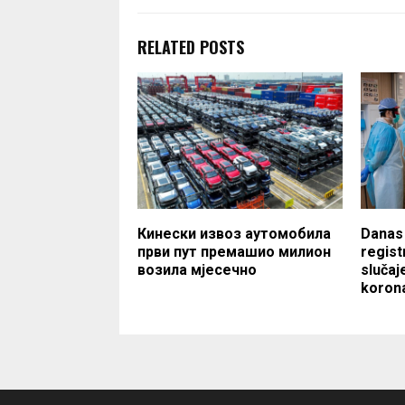
RELATED POSTS
Кинески извоз аутомобила
Danas 
први пут премашио милион
regist
возила мjесечно
slučaj
koron