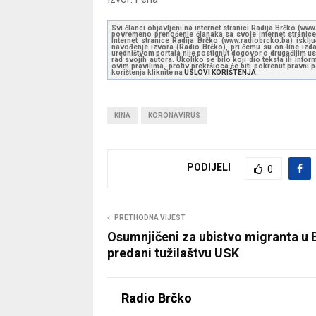
Svi članci objavljeni na internet stranici Radija Brčko (w
povremeno prenošenje članaka sa svoje internet stranice 
Internet stranice Radija Brčko (www.radiobrcko.ba) isklj
navođenje izvora (Radio Brčko), pri čemu su on-line izdan
uredništvom portala nije postignut dogovor o drugačijim usl
rad svojih autora. Ukoliko se bilo koji dio teksta ili inf
ovim pravilima, protiv prekršioca će biti pokrenut pravni
korištenja kliknite na
USLOVI KORIŠTENJA.
KINA
KORONAVIRUS
PODIJELI
0
PRETHODNA VIJEST
Osumnjičeni za ubistvo migranta u 
predani tužilaštvu USK
Radio Brčko