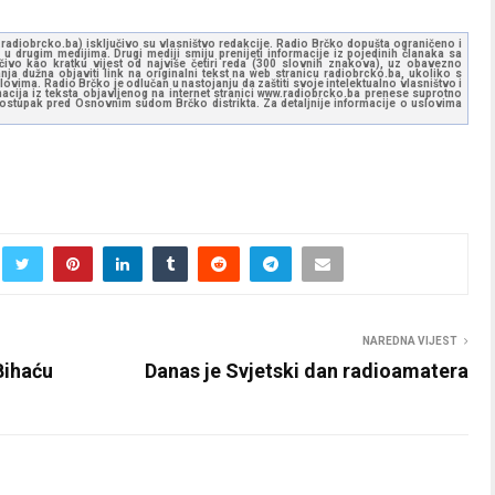
ww.radiobrcko.ba) isključivo su vlasništvo redakcije. Radio Brčko dopušta ograničeno i
u drugim medijima. Drugi mediji smiju prenijeti informacije iz pojedinih članaka sa
učivo kao kratku vijest od najviše četiri reda (300 slovnih znakova), uz obavezno
ja dužna objaviti link na originalni tekst na web stranicu radiobrcko.ba, ukoliko s
ovima. Radio Brčko je odlučan u nastojanju da zaštiti svoje intelektualno vlasništvo i
ormacija iz teksta objavljenog na internet stranici www.radiobrcko.ba prenese suprotno
 postupak pred Osnovnim sudom Brčko distrikta. Za detaljnije informacije o uslovima
NAREDNA VIJEST
Bihaću
Danas je Svjetski dan radioamatera