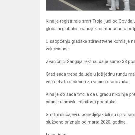
Kina je registrirala smrt Troje ljudi od Covida
globalni globalni finansijski centar ušao u po
U saopćenju gradske zdravstvene komisije navo
vakcinisane.
Zvaničnici Šangaja rekli su da je samo 38 po
Grad sada treba da uđe u još jednu rundu mas
već četvrtu sedmicu za većinu stanovnika.
Kina je do sada tvrdila da u gradu niko nije
pitanje u smislu istinitosti podataka.
Smrtni slučajevi u ponedjeljak bili su i prvi sm
službeno priznale od marta 2020. godine.
Izvor: Fena