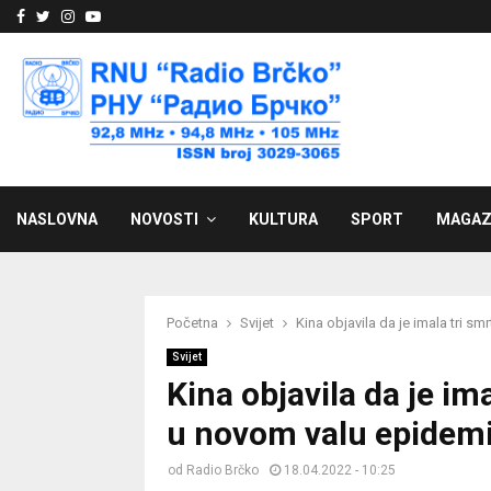
Facebook
Twitter
Instagram
Youtube
NASLOVNA
NOVOSTI
KULTURA
SPORT
MAGAZ
Početna
Svijet
Kina objavila da je imala tri s
Svijet
Kina objavila da je im
u novom valu epidemi
od
Radio Brčko
18.04.2022 - 10:25