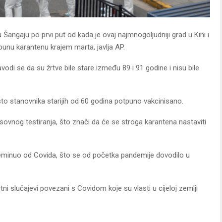
 u Šangaju po prvi put od kada je ovaj najmnogoljudniji grad u Kini i
tpunu karantenu krajem marta, javlja AP.
di se da su žrtve bile stare između 89 i 91 godine i nisu bile
sto stanovnika starijih od 60 godina potpuno vakcinisano.
ovnog testiranja, što znači da će se stroga karantena nastaviti
 preminuo od Covida, što se od početka pandemije dovodilo u
rtni slučajevi povezani s Covidom koje su vlasti u cijeloj zemlji