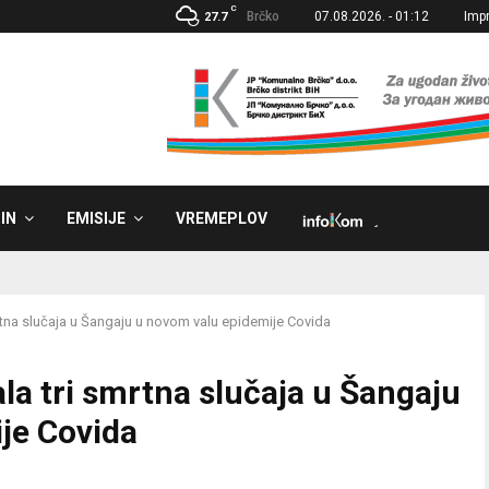
C
Brčko
07.08.2026. - 01:12
Imp
27.7
IN
EMISIJE
VREMEPLOV
˼
mrtna slučaja u Šangaju u novom valu epidemije Covida
ala tri smrtna slučaja u Šangaju
je Covida