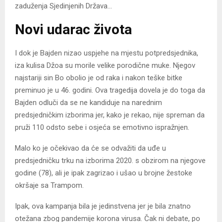
zaduženja Sjedinjenih Država…
Novi udarac života
I dok je Bajden nizao uspjehe na mjestu potpredsjednika,
iza kulisa Džoa su morile velike porodične muke. Njegov
najstariji sin Bo obolio je od raka i nakon teške bitke
preminuo je u 46. godini. Ova tragedija dovela je do toga da
Bajden odluči da se ne kandiduje na narednim
predsjedničkim izborima jer, kako je rekao, nije spreman da
pruži 110 odsto sebe i osjeća se emotivno ispražnjen.
Malo ko je očekivao da će se odvažiti da uđe u
predsjedničku trku na izborima 2020. s obzirom na njegove
godine (78), ali je ipak zagrizao i ušao u brojne žestoke
okršaje sa Trampom.
Ipak, ova kampanja bila je jedinstvena jer je bila znatno
otežana zbog pandemije korona virusa. Čak ni debate, po