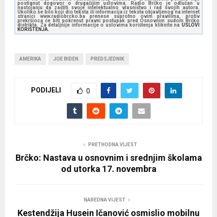
postignut dogovor o drugačijim uslovima. Radio Brčko je odlučan u
nastojanju da zaštiti svoje intelektualno vlasništvo i rad svojih autora.
Ukoliko se bilo koji dio teksta ili informacija iz teksta objavljenog na internet
stranici www.radiobrcko.ba prenese suprotno ovim pravilima, protiv
prekršioca će biti pokrenut pravni postupak pred Osnovnim sudom Brčko
distrikta. Za detaljnije informacije o uslovima korištenja kliknite na
USLOVI
KORIŠTENJA.
AMERIKA
JOE BIDEN
PREDSJEDNIK
PODIJELI
0
PRETHODNA VIJEST
Brčko: Nastava u osnovnim i srednjim školama
od utorka 17. novembra
NAREDNA VIJEST
Kestendžija Husein Ičanović osmislio mobilnu