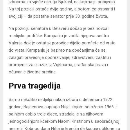
izborima za vijeće okruga Njukasl, na kojima je pobijedio.
Na toj poziciji ostaće dvije godine, a potom će ostvariti i
svoj cilj – da postane senator prije 30. godine života.
Na poziciju senatora u Delaveru došao je bez novca i
medijske podrške. Kampanju je vodila njegova sestra
Valerija dok je ostatak porodice dijelio pamflete od vrata
do vrata. Kampanju je bazirao na obećanjima će se
zalagati pravednije oporezivanje, zdravstvenu zaštitu i
promjene, za izlazak iz Vijetnama, građanska prava i
očuvanje životne sredine.
Prva tragedija
Samo nekoliko nedjelja nakon izbora u decembru 1972.
godine, Bajdenova supruga Nilija, kojom se oženio 1966. i
sa njom dobio troje djece, stradala je sa njihovom
jednogodišnjom kćerkom Naomi Kristinom u saobraćajnoj
nesreći. Kobnog dana Nilija je krenula da kupuje poklone za