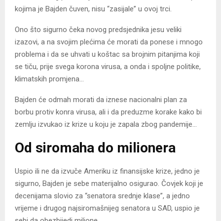
kojima je Bajden čuven, nisu “zasijale” u ovoj trci.
Ono što sigurno čeka novog predsjednika jesu veliki
izazovi, a na svojim plećima će morati da ponese i mnogo
problema i da se uhvati u koštac sa brojnim pitanjima koji
se tiču, prije svega korona virusa, a onda i spoljne politike,
klimatskih promjena…
Bajden će odmah morati da iznese nacionalni plan za
borbu protiv konra virusa, ali i da preduzme korake kako bi
zemlju izvukao iz krize u koju je zapala zbog pandemije…
Od siromaha do milionera
Uspio ili ne da izvuče Ameriku iz finansijske krize, jedno je
sigurno, Bajden je sebe materijalno osigurao. Čovjek koji je
decenijama slovio za “senatora srednje klase”, a jedno
vrijeme i drugog najsiromašnijeg senatora u SAD, uspio je
sebi da obezbijedi milione.