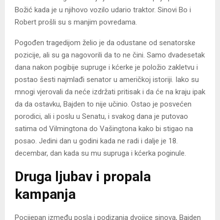
Božić kada je u njihovo vozilo udario traktor. Sinovi Bo i
Robert prošli su s manjim povredama.
Pogođen tragedijom želio je da odustane od senatorske
pozicije, ali su ga nagovorili da to ne čini. Samo dvadesetak
dana nakon pogibije supruge i kćerke je položio zakletvu i
postao šesti najmlađi senator u američkoj istoriji. Iako su
mnogi vjerovali da neće izdržati pritisak i da će na kraju ipak
da da ostavku, Bajden to nije učinio. Ostao je posvećen
porodici, ali i poslu u Senatu, i svakog dana je putovao
satima od Vilmingtona do Vašingtona kako bi stigao na
posao. Jedini dan u godini kada ne radi i dalje je 18.
decembar, dan kada su mu supruga i kćerka poginule.
Druga ljubav i propala
kampanja
Pocijepan između posla i podizanja dvojice sinova, Bajden