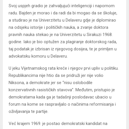
Svoj uspjeh gradio je zahvaljujući inteligenciji i napornom
radu. Bajden je morao i da radi da bi mogao da se školuje,
a studirao je na Univerzitetu u Delaveru gdje je diplomirao
na odsjeku istorije i političkih nauka, a zvanje doktora
pravnih nauka stekao je na Univerzitetu u Sirakuzi 1968.
godine. Iako je bio optužen za plagiranje doktorskog rada,
taj podatak je izbrisan iz njegovog dosijea, te je primljen u
advokatsku komoru u Delaveru.
U jeku Vijetnamskog rata kreće i njegov prvi upliv u politiku.
Republikancima nije htio da se pridruži jer nije volio
Niksona, a demokrate jer se “nisu oslobodile
konzervativnih rasističkih stavova”. Međutim, pristupio je
demokratama kada ga je tadašnji poslodavac ubacio u
forum na kome se raspravljalo o načinima reformisanja i
oživljavanja te partije.
Već krajem 1969. je postao demokratski kandidat na