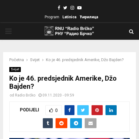
Facebook
Twitter
Instagram
Youtube
Program
Latinica
Ћирилица
PRIMARY
MENU
Početna
Svijet
Ko je 46. predsjednik Amerike, Džo Bajden?
Svijet
Ko je 46. predsjednik Amerike, Džo
Bajden?
od
Radio Brčko
09.11.2020 - 09:59
PODIJELI
0