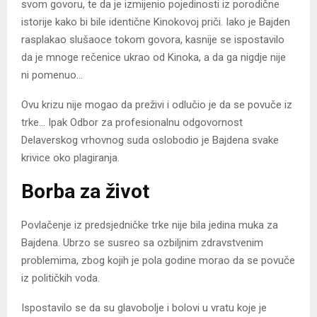
svom govoru, te da je izmijenio pojedinosti iz porodične
istorije kako bi bile identične Kinokovoj priči. Iako je Bajden
rasplakao slušaoce tokom govora, kasnije se ispostavilo
da je mnoge rečenice ukrao od Kinoka, a da ga nigdje nije
ni pomenuo…
Ovu krizu nije mogao da preživi i odlučio je da se povuče iz
trke… Ipak Odbor za profesionalnu odgovornost
Delaverskog vrhovnog suda oslobodio je Bajdena svake
krivice oko plagiranja.
Borba za život
Povlačenje iz predsjedničke trke nije bila jedina muka za
Bajdena. Ubrzo se susreo sa ozbiljnim zdravstvenim
problemima, zbog kojih je pola godine morao da se povuče
iz političkih voda.
Ispostavilo se da su glavobolje i bolovi u vratu koje je