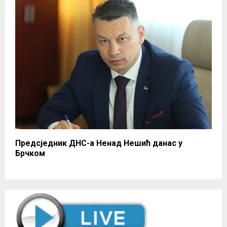
Предсједник ДНС-а Ненад Нешић данас у
Брчком