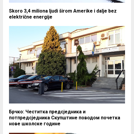
Skoro 3,4 miliona ljudi širom Amerike i dalje bez
električne energije
Брчко: Честитка предсједника и
потпредсједника Скупштине поводом почетка
нове школске године