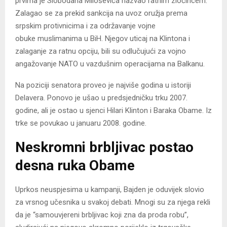
prvima je Slobodana Miloševića nazvao ratnim zločincem.
Zalagao se za prekid sankcija na uvoz oružja prema
srpskim protivnicima i za održavanje vojne
obuke muslimanima u BiH. Njegov uticaj na Klintona i
zalaganje za ratnu opciju, bili su odlučujući za vojno
angažovanje NATO u vazdušnim operacijama na Balkanu.
Na poziciji senatora proveo je najviše godina u istoriji
Delavera. Ponovo je ušao u predsjedničku trku 2007.
godine, ali je ostao u sjenci Hilari Klinton i Baraka Obame. Iz
trke se povukao u januaru 2008. godine.
Neskromni brbljivac postao
desna ruka Obame
Uprkos neuspjesima u kampanji, Bajden je oduvijek slovio
za vrsnog učesnika u svakoj debati. Mnogi su za njega rekli
da je “samouvjereni brbljivac koji zna da proda robu”,