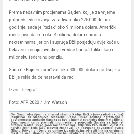
Prema nedavnim procjenama Bajden, koji je za vrijeme
potpredsjednikovanja zarađivao oko 225.000 dolara
godišnje, sada je “težak” oko 9 miliona dolara. Američki
mediji pišu da ima oko 4 miliona dolara samo u
nekretninama, jer on i supruga Džil posjeduju dvije kuće u
Delaveru, i imaju investicije vredne bar još toliko, kao i
milionsku federalnu penziju.
Sada će Bajden zarađivati oko 400.000 dolara godišnje, a
Džil je rekla da će nastaviti da radi.
Izvor: Telegraf
Foto: AFP 2020 / Jim Watson
Svi članci objavljeni na internet stranici Radija Brčko (www.radiobrcko.ba)
isključivo su vlasništvo redakcije. Radio Brčko dopušta ograničeno i
povremeno prenošenje članaka sa svoje internet stranice u drugim medijima.
Drugi mediji smiju prenijeti informacije iz pojedinih članaka sa Internet
stranice Radija Brčko (www.radiobrcko.ba) isključivo kao kratku vijest od
najviše četiri reda (300 slovnih znakova), uz obavezno navođenje izvora
(Radio Brčko), pri čemu su on-line izdanja dužna objaviti link na originalni
tekst na web stranicu radiobrcko.ba, ukoliko s uredništvom portala nije