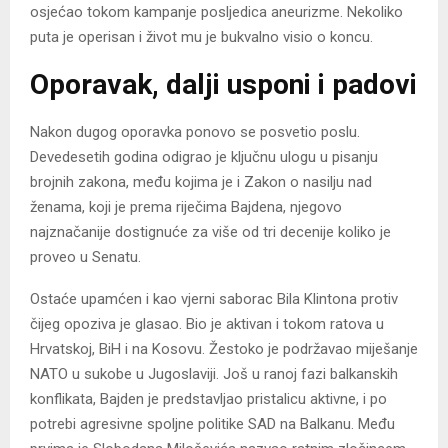
osjećao tokom kampanje posljedica aneurizme. Nekoliko
puta je operisan i život mu je bukvalno visio o koncu.
Oporavak, dalji usponi i padovi
Nakon dugog oporavka ponovo se posvetio poslu.
Devedesetih godina odigrao je ključnu ulogu u pisanju
brojnih zakona, među kojima je i Zakon o nasilju nad
ženama, koji je prema riječima Bajdena, njegovo
najznačanije dostignuće za više od tri decenije koliko je
proveo u Senatu.
Ostaće upamćen i kao vjerni saborac Bila Klintona protiv
čijeg opoziva je glasao. Bio je aktivan i tokom ratova u
Hrvatskoj, BiH i na Kosovu. Žestoko je podržavao miješanje
NATO u sukobe u Jugoslaviji. Još u ranoj fazi balkanskih
konflikata, Bajden je predstavljao pristalicu aktivne, i po
potrebi agresivne spoljne politike SAD na Balkanu. Među