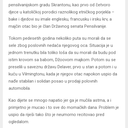
pensilvanijskom gradu Skrantonu, kao prvo od četvoro
djece u katoličkoj porodici raznolikog etničkog porjekla –
bake i djedovi su imale englesku, francusku i irsku krv, a
majčin otac bio je član Državnog senata Pensilvanije.
Tokom pedesetih godina nekoliko puta su morali da se
sele zbog poslovnih nedaća njegovog oca. Situacija je u
jednom trenutku bila toliko loša da su morali da budu pod
istim krovom sa babom, Džoovom majkom. Potom su se
preselili u saveznu državu Delaver, prvo u stan a potom i u
kuću u Vilmingtonu, kada je njegov otac napokon uspio da
nađe stabilan i solidan posao u prodaji polovnih
automobila.
Kao dijete se mnogo napatio jer ga je mučila astma, a i
primjetno je mucao i to sve do momačkih dana. Problem je
uspio da riješi tako što je neumorno recitovao pred
ogledalom.