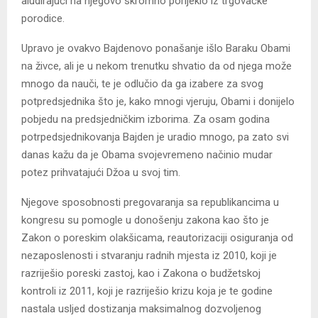
aludirajući na njegovo skromno porijeklo iz trgovačke
porodice.
Upravo je ovakvo Bajdenovo ponašanje išlo Baraku Obami
na živce, ali je u nekom trenutku shvatio da od njega može
mnogo da nauči, te je odlučio da ga izabere za svog
potpredsjednika što je, kako mnogi vjeruju, Obami i donijelo
pobjedu na predsjedničkim izborima. Za osam godina
potrpedsjednikovanja Bajden je uradio mnogo, pa zato svi
danas kažu da je Obama svojevremeno načinio mudar
potez prihvatajući Džoa u svoj tim.
Njegove sposobnosti pregovaranja sa republikancima u
kongresu su pomogle u donošenju zakona kao što je
Zakon o poreskim olakšicama, reautorizaciji osiguranja od
nezaposlenosti i stvaranju radnih mjesta iz 2010, koji je
razriješio poreski zastoj, kao i Zakona o budžetskoj
kontroli iz 2011, koji je razriješio krizu koja je te godine
nastala usljed dostizanja maksimalnog dozvoljenog