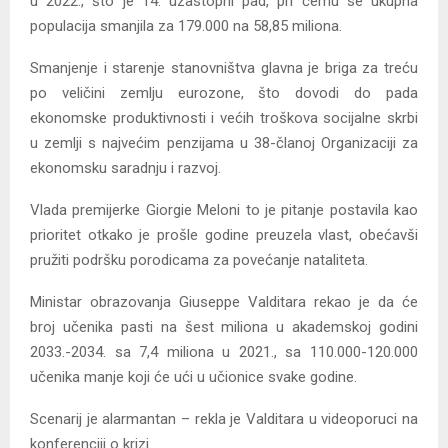
u 2022., što je 14. uzastopni pad, pri čemu se ukupna
populacija smanjila za 179.000 na 58,85 miliona.
Smanjenje i starenje stanovništva glavna je briga za treću
po veličini zemlju eurozone, što dovodi do pada
ekonomske produktivnosti i većih troškova socijalne skrbi
u zemlji s najvećim penzijama u 38-članoj Organizaciji za
ekonomsku saradnju i razvoj.
Vlada premijerke Giorgie Meloni to je pitanje postavila kao
prioritet otkako je prošle godine preuzela vlast, obećavši
pružiti podršku porodicama za povećanje nataliteta.
Ministar obrazovanja Giuseppe Valditara rekao je da će
broj učenika pasti na šest miliona u akademskoj godini
2033.-2034. sa 7,4 miliona u 2021., sa 110.000-120.000
učenika manje koji će ući u učionice svake godine.
Scenarij je alarmantan – rekla je Valditara u videoporuci na
konferenciji o krizi.