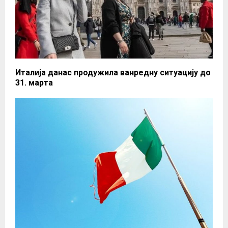
Италија данас продужила ванредну ситуацију до
31. марта