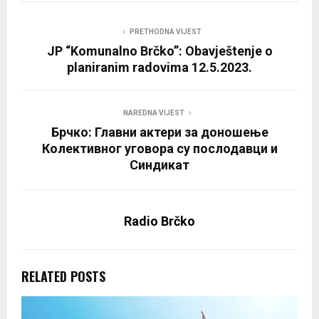
PRETHODNA VIJEST
JP “Komunalno Brčko”: Obavještenje o
planiranim radovima 12.5.2023.
NAREDNA VIJEST
Брчко: Главни актери за доношење
Колективног уговора су послодавци и
Синдикат
Radio Brčko
RELATED POSTS