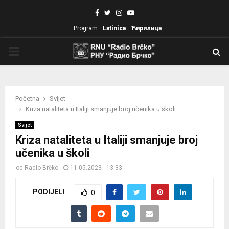
Facebook
Twitter
Instagram
Youtube
Program
Latinica
Ћирилица
PRIMARY
MENU
Početna
Svijet
Kriza nataliteta u Italiji smanjuje broj učenika u školi
Svijet
Kriza nataliteta u Italiji smanjuje broj
učenika u školi
od
Radio Brčko
11.05.2023 - 13:33
PODIJELI
0