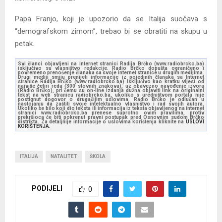
Papa Franjo, koji je upozorio da se Italija suočava s
“demografskom zimom”, trebao bi se obratiti na skupu u
petak.
Svi članci objavljeni na internet stranici Radija Brčko (www.radiobrcko.ba)
isključivo su vlasništvo redakcije. Radio Brčko dopušta ograničeno i
povremeno prenošenje članaka sa svoje internet stranice u drugim medijima.
Drugi mediji smiju prenijeti informacije iz pojedinih članaka sa Internet
stranice Radija Brčko (www.radiobrcko.ba) isključivo kao kratku vijest od
najviše četiri reda (300 slovnih znakova), uz obavezno navođenje izvora
(Radio Brčko), pri čemu su on-line izdanja dužna objaviti link na originalni
tekst na web stranicu radiobrcko.ba, ukoliko s uredništvom portala nije
postignut dogovor o drugačijim uslovima. Radio Brčko je odlučan u
nastojanju da zaštiti svoje intelektualno vlasništvo i rad svojih autora.
Ukoliko se bilo koji dio teksta ili informacija iz teksta objavljenog na internet
stranici www.radiobrcko.ba prenese suprotno ovim pravilima, protiv
prekršioca će biti pokrenut pravni postupak pred Osnovnim sudom Brčko
distrikta. Za detaljnije informacije o uslovima korištenja kliknite na
USLOVI
KORIŠTENJA.
ITALIJA
NATALITET
ŠKOLA
PODIJELI
0