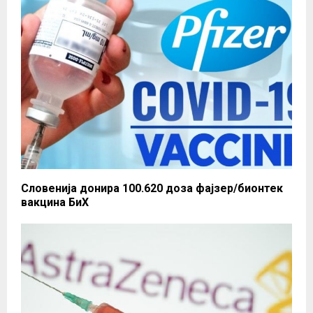
Словенија донира 100.620 доза фајзер/бионтек
вакцина БиХ