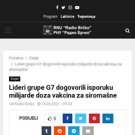
Facebook
Twitter
Instagram
Youtube
Program
Latinica
Ћирилица
PRIMARY
MENU
Početna
Svijet
Lideri grupe G7 dogovorili isporuku milijarde doza vakcina za
siromašne
Svijet
Lideri grupe G7 dogovorili isporuku
milijarde doza vakcina za siromašne
od
Radio Brčko
14.06.2021 - 09:33
PODIJELI
0