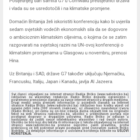
Posljednjeg dan samita G7 u Cornwallu predsjednici država
i vlada su se usredotočili i na klimatske promjene.
Domaćin Britanija želi iskoristiti konferenciju kako bi uvjerila
sedam svjetskih vodećih ekonomskih sila da se dogovore
o ambicioznim klimatskim ciljevima, o kojima će se zatim
razgovarati na svjetskoj razini na UN-ovoj konferenciji o
klimatskim promjenama u Glasgowu u novembru, prenosi
Hina.
Uz Britaniju i SAD, države G7 također uključuju Njemačku,
Francusku, Italiju, Japan i Kanadu, javlja Al Jazeera.
Svi članci objavljeni na internet stranici Radija Brčko (www.radiobrcko.ba)
isključivo su vlasništvo redakcije. Radio Brčko dopušta ograničeno i
povremeno prenošenje članaka sa svoje internet stranice u drugim medijima.
Drugi mediji smiju prenijeti informacije iz pojedinih članaka sa Internet
stranice Radija Brčko (www.radiobrcko.ba) isključivo kao kratku vijest od
najviše četiri reda (300 slovnih znakova), uz obavezno navođenje izvora
(Radio Brčko), pri čemu su on-line izdanja dužna objaviti link na originalni
tekst na web stranicu radiobrcko.ba, ukoliko s uredništvom portala nije
postignut dogovor o drugačijim uslovima. Radio Brčko je odlučan u
nastojanju da zaštiti svoje intelektualno vlasništvo i rad svojih autora.
Ukoliko se bilo koji dio teksta ili informacija iz teksta objavljenog na internet
stranici www.radiobrcko.ba prenese suprotno ovim pravilima, protiv
prekršioca će biti pokrenut pravni postupak pred Osnovnim sudom Brčko
distrikta. Za detaljnije informacije o uslovima korištenja kliknite na
USLOVI
KORIŠTENJA.