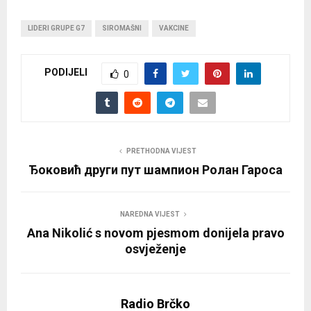
LIDERI GRUPE G7
SIROMAŠNI
VAKCINE
PODIJELI
0
PRETHODNA VIJEST
Ђоковић други пут шампион Ролан Гароса
NAREDNA VIJEST
Ana Nikolić s novom pjesmom donijela pravo
osvježenje
Radio Brčko