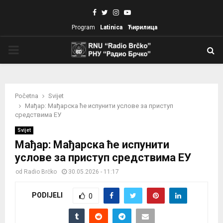
Facebook
Twitter
Instagram
Youtube
Program
Latinica
Ћирилица
PRIMARY
MENU
Početna
Svijet
Мађар: Мађарска ће испунити услове за приступ
средствима ЕУ
Svijet
Мађар: Мађарска ће испунити
услове за приступ средствима ЕУ
od
Radio Brčko
30.05.2026 - 11:17
PODIJELI
0