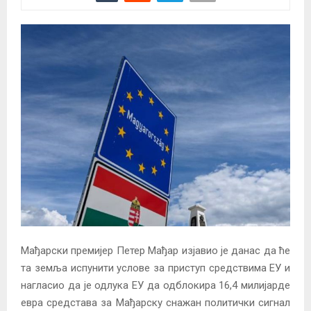
Мађарски премијер Петер Мађар изјавио је данас да ће
та земља испунити услове за приступ средствима ЕУ и
нагласио да је одлука ЕУ да одблокира 16,4 милијарде
евра средстава за Мађарску снажан политички сигнал