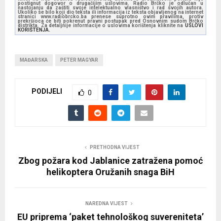
postignut dogovor o drugačijim uslovima. Radio Brčko je odlučan u
nastojanju da zaštiti svoje intelektualno vlasništvo i rad svojih autora.
Ukoliko se bilo koji dio teksta ili informacija iz teksta objavljenog na internet
stranici www.radiobrcko.ba prenese suprotno ovim pravilima, protiv
prekršioca će biti pokrenut pravni postupak pred Osnovnim sudom Brčko
distrikta. Za detaljnije informacije o uslovima korištenja kliknite na
USLOVI
KORIŠTENJA.
MAĐARSKA
PETER MAGYAR
PODIJELI
0
PRETHODNA VIJEST
Zbog požara kod Jablanice zatražena pomoć
helikoptera Oružanih snaga BiH
NAREDNA VIJEST
EU priprema ‘paket tehnološkog suvereniteta’