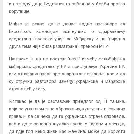
и потврду да је Будимпешта озбиљна у борби против
корупције.
Мађар је рекао да је данас водио преговоре са
Европском комисијом искључиво о одмрзавању
средстава Европске уније за Мађарску и да “ниједна
друга тема није била разматрана”, преноси МТИ.
Нагласио је да не постоји “веза” између ослобађања
мађарских средстава у ЕУ и приступања Украјине ЕУ,
или отварања првог преговарачког поглавља, као и да
су стручни разговори између украјинске и мађарске
стране већ у току.
Истакао је да је састављен приједлог од 11 тачака,
који се углавном тиче образовних, културних и језичких
права, и да се чека да га украјинска страна спроведе,
као и да је основно људско право, у Европи и другдје,
да гдје год неко живи као мањина, може да користи