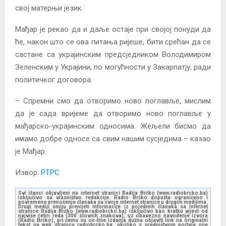
свој матерњи језик.
Мађар је рекао да и даље остаје при својој понуди да
ће, након што се ова питања ријеше, бити срећан да се
састане са украјинским предсједником Володимиром
Зеленским у Украјини, по могућности у Закарпатју, ради
политичког договора.
– Спремни смо да отворимо ново поглавље, мислим
да је сада вријеме да отворимо ново поглавље у
мађарско-украјинским односима. Жељели бисмо да
имамо добре односе са свим нашим сусједима – казао
је Мађар.
Извор:
РТРС
Svi članci objavljeni na internet stranici Radija Brčko (www.radiobrcko.ba)
isključivo su vlasništvo redakcije. Radio Brčko dopušta ograničeno i
povremeno prenošenje članaka sa svoje internet stranice u drugim medijima.
Drugi mediji smiju prenijeti informacije iz pojedinih članaka sa Internet
stranice Radija Brčko (www.radiobrcko.ba) isključivo kao kratku vijest od
najviše četiri reda (300 slovnih znakova), uz obavezno navođenje izvora
(Radio Brčko), pri čemu su on-line izdanja dužna objaviti link na originalni
tekst na web stranicu radiobrcko.ba, ukoliko s uredništvom portala nije