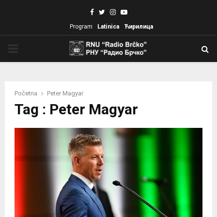
Facebook
Twitter
Instagram
Youtube
Program
Latinica
Ћирилица
PRIMARY
MENU
Početna
Peter Magyar
Tag : Peter Magyar