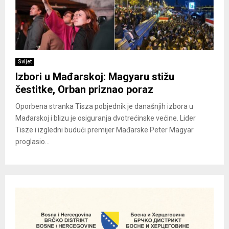
Svijet
Izbori u Mađarskoj: Magyaru stižu
čestitke, Orban priznao poraz
Oporbena stranka Tisza pobjednik je današnjih izbora u
Mađarskoj i blizu je osiguranja dvotrećinske većine. Lider
Tisze i izgledni budući premijer Mađarske Peter Magyar
proglasio...