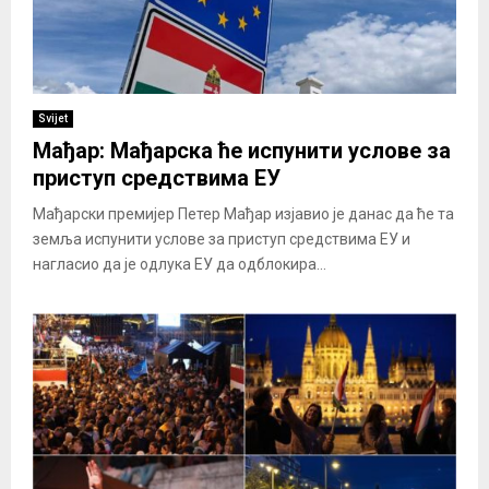
Svijet
Мађар: Мађарска ће испунити услове за
приступ средствима ЕУ
Мађарски премијер Петер Мађар изјавио је данас да ће та
земља испунити услове за приступ средствима ЕУ и
нагласио да је одлука ЕУ да одблокира...