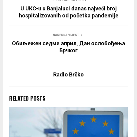
PRETHODNA VIJEST
U UKC-u u Banjaluci danas najveći broj
hospitalizovanih od početka pandemije
NAREDNA VIJEST
Обиљежен седми април, Дан ослобођења
Брчког
Radio Brčko
RELATED POSTS