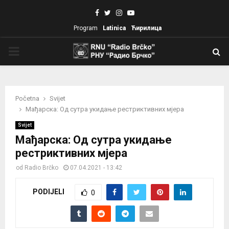
Facebook
Twitter
Instagram
Youtube
Program
Latinica
Ћирилица
PRIMARY
MENU
Početna
Svijet
Мађарска: Од сутра укидање рестриктивних мјера
Svijet
Мађарска: Од сутра укидање
рестриктивних мјера
od
Radio Brčko
07.04.2021 - 13:42
PODIJELI
0