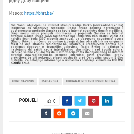
једну дозу вакцине.
Извор:
https://bhrt.ba/
Svi članci objavljeni na internet stranici Radija Brčko (www.radiobrcko.ba)
isključivo su vlasništvo redakcije. Radio Brčko dopušta ograničeno i
povremeno prenošenje članaka sa svoje internet stranice u drugim medijima.
Drugi mediji smiju prenijeti informacije iz pojedinih članaka sa Internet
stranice Radija Brčko (www.radiobrcko.ba) isključivo kao kratku vijest od
najviše četiri reda (300 slovnih znakova), uz obavezno navođenje izvora
(Radio Brčko), pri čemu su on-line izdanja dužna objaviti link na originalni
tekst na web stranicu radiobrcko.ba, ukoliko s uredništvom portala nije
postignut dogovor o drugačijim uslovima. Radio Brčko je odlučan u
nastojanju da zaštiti svoje intelektualno vlasništvo i rad svojih autora.
Ukoliko se bilo koji dio teksta ili informacija iz teksta objavljenog na internet
stranici www.radiobrcko.ba prenese suprotno ovim pravilima, protiv
prekršioca će biti pokrenut pravni postupak pred Osnovnim sudom Brčko
distrikta. Za detaljnije informacije o uslovima korištenja kliknite na
USLOVI
KORIŠTENJA.
KORONAVIRUS
MADARSKA
UKIDANJE RESTRIKTIVNIH MJERA
PODIJELI
0