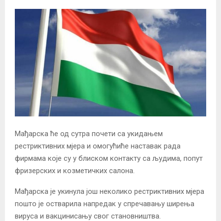
Мађарска ће од сутра почети са укидањем
рестриктивних мјера и омогућиће наставак рада
фирмама које су у блиском контакту са људима, попут
фризерских и козметичких салона.
Мађарска је укинула још неколико рестриктивних мјера
пошто је остварила напредак у спречавању ширења
вируса и вакцинисању свог становништва.