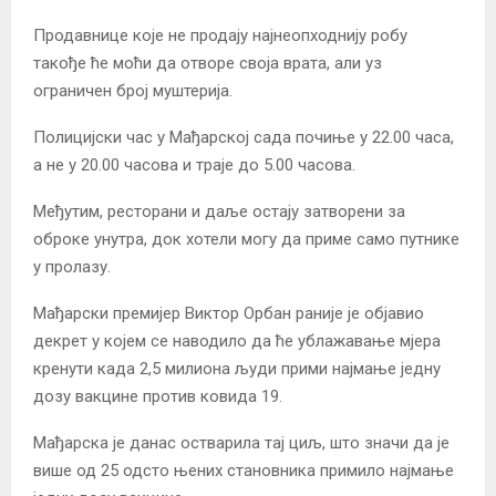
Продавнице које не продају најнеопходнију робу
такође ће моћи да отворе своја врата, али уз
ограничен број муштерија.
Полицијски час у Мађарској сада почиње у 22.00 часа,
а не у 20.00 часова и траје до 5.00 часова.
Међутим, ресторани и даље остају затворени за
оброке унутра, док хотели могу да приме само путнике
у пролазу.
Мађарски премијер Виктор Орбан раније је објавио
декрет у којем се наводило да ће ублажавање мјера
кренути када 2,5 милиона људи прими најмање једну
дозу вакцине против ковида 19.
Мађарска је данас остварила тај циљ, што значи да је
више од 25 одсто њених становника примило најмање