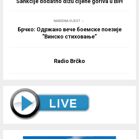
Sankcije dodatno dižu cijene goriva u BiH
NAREDNA VIJEST
Брчко: Одржано вече боемске поезије
“Винско стиховање”
Radio Brčko