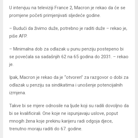
U intervjuu na televiziji France 2, Macron je rekao da će se
promjene početi primjenjivati sljedeće godine.
– Budući da živimo duže, potrebno je raditi duže – rekao je,
piše AFP.
– Minimalna dob za odlazak u punu penziju postepeno bi
se povećala sa sadašnjih 62 na 65 godina do 2031. – rekao
je.
Ipak, Macron je rekao da je “otvoren” za razgovor o dobi za
odlazak u penziju sa sindikatima i unošenje potencijalnih
izmjena.
Takve bi se mjere odnosile na ljude koji su radili dovoljno da
bi se kvalificirali. One koje ne ispunjavaju uslove, poput
mnogih žena koje prekinu karijeru radi odgoja djece,
trenutno moraju raditi do 67. godine.