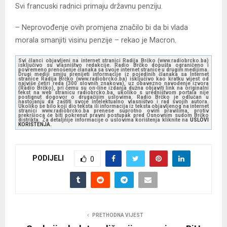
Svi francuski radnici primaju državnu penziju.
– Neprovođenje ovih promjena značilo bi da bi vlada
morala smanjiti visinu penzije – rekao je Macron.
Svi članci objavljeni na internet stranici Radija Brčko (www.radiobrcko.ba)
isključivo su vlasništvo redakcije. Radio Brčko dopušta ograničeno i
povremeno prenošenje članaka sa svoje internet stranice u drugim medijima.
Drugi mediji smiju prenijeti informacije iz pojedinih članaka sa Internet
stranice Radija Brčko (www.radiobrcko.ba) isključivo kao kratku vijest od
najviše četiri reda (300 slovnih znakova), uz obavezno navođenje izvora
(Radio Brčko), pri čemu su on-line izdanja dužna objaviti link na originalni
tekst na web stranicu radiobrcko.ba, ukoliko s uredništvom portala nije
postignut dogovor o drugačijim uslovima. Radio Brčko je odlučan u
nastojanju da zaštiti svoje intelektualno vlasništvo i rad svojih autora.
Ukoliko se bilo koji dio teksta ili informacija iz teksta objavljenog na internet
stranici www.radiobrcko.ba prenese suprotno ovim pravilima, protiv
prekršioca će biti pokrenut pravni postupak pred Osnovnim sudom Brčko
distrikta. Za detaljnije informacije o uslovima korištenja kliknite na
USLOVI
KORIŠTENJA.
PODIJELI
0
PRETHODNA VIJEST