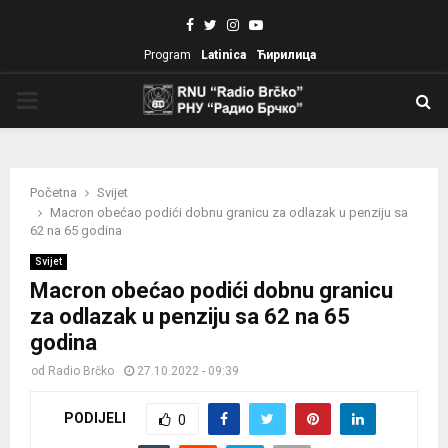
Facebook
Twitter
Instagram
Youtube
Program
Latinica
Ћирилица
PRIMARY
MENU
Početna
Svijet
Macron obećao podići dobnu granicu za odlazak u penziju sa
62 na 65 godina
Svijet
Macron obećao podići dobnu granicu
za odlazak u penziju sa 62 na 65
godina
od
Radio Brčko
27.10.2022 - 09:39
PODIJELI
0