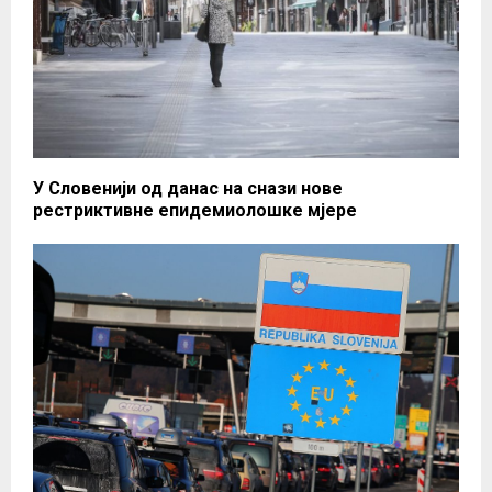
У Словенији од данас на снази нове
рестриктивне епидемиолошке мјере