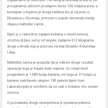
Zaplijenjeno je rekordnih 740 kilograma kokaina koji bi, po
procjanama, uličnom prodajom donio 100 milijuna eura, a
kontejner u kojemu je droga nađena bio je na putu iz
Ekvadora u Sloveniju, prenose u srijedu slovenski mediji
objavu malteške carine.
Riječ je o rekordnoj zapljeni kokaina u sredozemnoj
otočnoj državi, većoj od lanjske zapljene 612 kilograma
droge u brodu koji je putovao na liniji Ekvador-Kolumbija-
Libija.
Malteška carina je priopćila da je otkriće droge rezultat
operacije koja je trajala duže vrijeme. Uz ostali teret
pregledano je 1.080 kutija banana, od čega je 37 kutija uz
banane sadržavalo ukupno 740 paketa bijele tvari.
Laboratorijski je utvrđeno da se radi o kokainu vrlo visoke
čistoće.
O pronalasku droge obaviještena je posebna jedinica