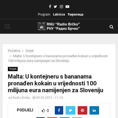
Facebook
Twitter
Instagram
Youtube
Program
Latinica
Ћирилица
PRIMARY
MENU
Početna
Svijet
Malta: U kontejneru s bananama pronađen kokain u vrijednosti
100 milijuna eura namijenjen za Sloveniju
Svijet
Malta: U kontejneru s bananama
pronađen kokain u vrijednosti 100
milijuna eura namijenjen za Sloveniju
od
Radio Brčko
09.06.2021 - 11:16
PODIJELI
0