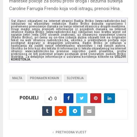
malteške policije za borbu protiv droga i dežurna sutkinja
Caroline Farrugia Frendo koja vodi istragu, prenosi Hina.
Svi članci objavljeni na internet stranici Radija Brčko (www.radiobrcko.ba)
isključivo su vlasništvo redakcije. Radio Brčko dopušta ograničeno i
povremeno prenošenje članaka sa svoje internet stranice u drugim medijima.
Drugi mediji smiju prenijeti informacije iz pojedinih članaka sa Internet
stranice Radija Brčko (www.radiobrcko.ba) isključivo kao kratku vijest od
najviše četiri reda (300 slovnih znakova), uz obavezno navođenje izvora
(Radio Brčko), pri čemu su on-line izdanja dužna objaviti link na originalni
tekst na web stranicu radiobrcko.ba, ukoliko s uredništvom portala nije
postignut dogovor o drugačijim uslovima. Radio Brčko je odlučan u
nastojanju da zaštiti svoje intelektualno vlasništvo i rad svojih autora.
Ukoliko se bilo koji dio teksta ili informacija iz teksta objavljenog na internet
stranici www.radiobrcko.ba prenese suprotno ovim pravilima, protiv
prekršioca će biti pokrenut pravni postupak pred Osnovnim sudom Brčko
distrikta. Za detaljnije informacije o uslovima korištenja kliknite na
USLOVI
KORIŠTENJA.
MALTA
PRONAĐEN KOKAIN
SLOVENIJA
PODIJELI
0
PRETHODNA VIJEST