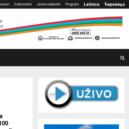
Latinica
Ћирилица
resum
Dokumenti
Javne nabavke
Program
a
100