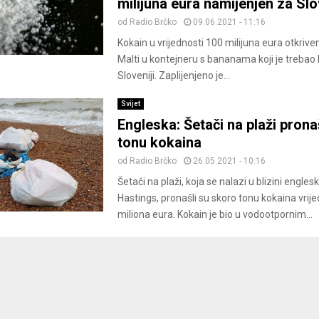
milijuna eura namijenjen za Slo
od
Radio Brčko
09.06.2021 - 11:16
Kokain u vrijednosti 100 milijuna eura otkrive
Malti u kontejneru s bananama koji je trebao b
Sloveniji. Zaplijenjeno je...
Svijet
Engleska: Šetači na plaži prona
tonu kokaina
od
Radio Brčko
26.05.2021 - 10:16
Šetači na plaži, koja se nalazi u blizini engle
Hastings, pronašli su skoro tonu kokaina vrij
miliona eura. Kokain je bio u vodootpornim...