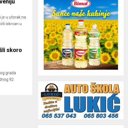
veniju
n je u utorak na
iti iskrcan u
šli skoro
skog grada
ednog 92