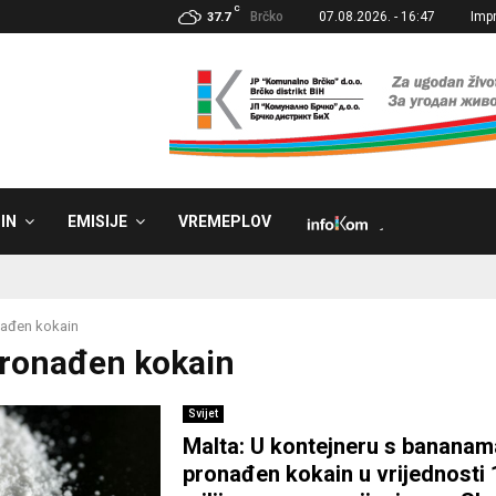
C
Brčko
07.08.2026. - 16:47
Imp
37.7
IN
EMISIJE
VREMEPLOV
˼
ađen kokain
Pronađen kokain
Svijet
Malta: U kontejneru s bananam
pronađen kokain u vrijednosti 