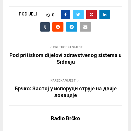
PODIJELI
0
PRETHODNA VIJEST
Pod pritiskom dijelovi zdravstvenog sistema u
Sidneju
NAREDNA VIJEST
Брчко: Застој у испоруци струје на двије
локације
Radio Brčko