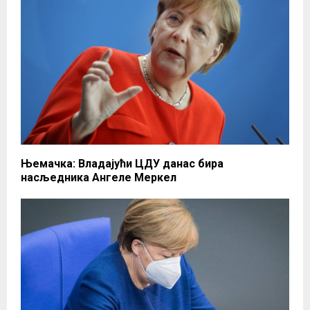
Њемачка: Владајући ЦДУ данас бира
насљедника Ангеле Меркел