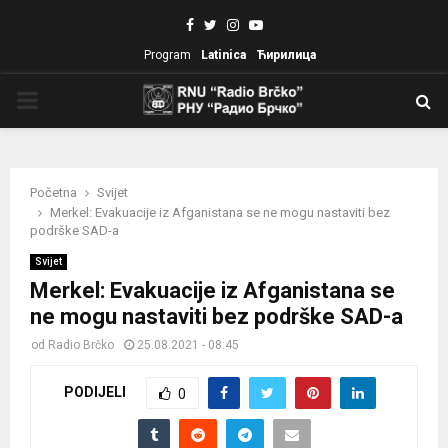
Facebook
Twitter
Instagram
Youtube
Program
Latinica
Ћирилица
PRIMARY
MENU
Početna
Svijet
Merkel: Evakuacije iz Afganistana se ne mogu nastaviti bez
podrške SAD-a
Svijet
Merkel: Evakuacije iz Afganistana se
ne mogu nastaviti bez podrške SAD-a
od
Radio Brčko
25.08.2021 - 08:45
PODIJELI
0