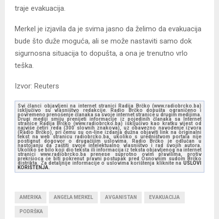
traje evakuacija.
Merkel je izjavila da je svima jasno da želimo da evakuacija
bude što duže moguća, ali se može nastaviti samo dok
sigurnosna situacija to dopušta, a ona je trenutno vrlo
teška.
Izvor: Reuters
Svi članci objavljeni na internet stranici Radija Brčko (www.radiobrcko.ba)
isključivo su vlasništvo redakcije. Radio Brčko dopušta ograničeno i
povremeno prenošenje članaka sa svoje internet stranice u drugim medijima.
Drugi mediji smiju prenijeti informacije iz pojedinih članaka sa Internet
stranice Radija Brčko (www.radiobrcko.ba) isključivo kao kratku vijest od
najviše četiri reda (300 slovnih znakova), uz obavezno navođenje izvora
(Radio Brčko), pri čemu su on-line izdanja dužna objaviti link na originalni
tekst na web stranicu radiobrcko.ba, ukoliko s uredništvom portala nije
postignut dogovor o drugačijim uslovima. Radio Brčko je odlučan u
nastojanju da zaštiti svoje intelektualno vlasništvo i rad svojih autora.
Ukoliko se bilo koji dio teksta ili informacija iz teksta objavljenog na internet
stranici www.radiobrcko.ba prenese suprotno ovim pravilima, protiv
prekršioca će biti pokrenut pravni postupak pred Osnovnim sudom Brčko
distrikta. Za detaljnije informacije o uslovima korištenja kliknite na
USLOVI
KORIŠTENJA.
AMERIKA
ANGELA MERKEL
AVGANISTAN
EVAKUACIJA
PODRŠKA