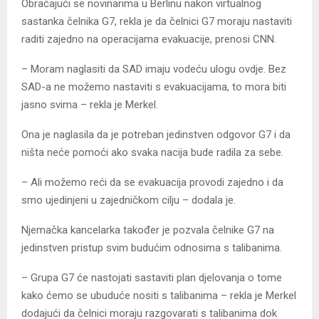
Obraćajući se novinarima u Berlinu nakon virtualnog
sastanka čelnika G7, rekla je da čelnici G7 moraju nastaviti
raditi zajedno na operacijama evakuacije, prenosi CNN.
– Moram naglasiti da SAD imaju vodeću ulogu ovdje. Bez
SAD-a ne možemo nastaviti s evakuacijama, to mora biti
jasno svima – rekla je Merkel.
Ona je naglasila da je potreban jedinstven odgovor G7 i da
ništa neće pomoći ako svaka nacija bude radila za sebe.
– Ali možemo reći da se evakuacija provodi zajedno i da
smo ujedinjeni u zajedničkom cilju – dodala je.
Njemačka kancelarka također je pozvala čelnike G7 na
jedinstven pristup svim budućim odnosima s talibanima.
– Grupa G7 će nastojati sastaviti plan djelovanja o tome
kako ćemo se ubuduće nositi s talibanima – rekla je Merkel
dodajući da čelnici moraju razgovarati s talibanima dok