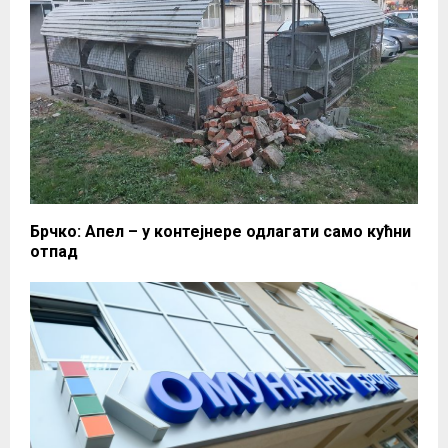
Брчко: Апел – у контејнере одлагати само кућни
отпад