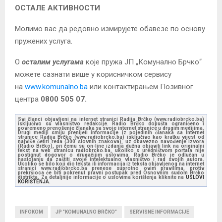
ОСТАЛЕ АКТИВНОСТИ
Молимо вас да редовно измирујете обавезе по основу
пружених услуга.
О
осталим услугама
које пружа ЈП „Комунално Брчко“
можете сазнати више у корисничком сервису
на
www.komunalno.ba
или контактирањем Позивног
центра
0800 505 07.
Svi članci objavljeni na internet stranici Radija Brčko (www.radiobrcko.ba)
isključivo su vlasništvo redakcije. Radio Brčko dopušta ograničeno i
povremeno prenošenje članaka sa svoje internet stranice u drugim medijima.
Drugi mediji smiju prenijeti informacije iz pojedinih članaka sa Internet
stranice Radija Brčko (www.radiobrcko.ba) isključivo kao kratku vijest od
najviše četiri reda (300 slovnih znakova), uz obavezno navođenje izvora
(Radio Brčko), pri čemu su on-line izdanja dužna objaviti link na originalni
tekst na web stranicu radiobrcko.ba, ukoliko s uredništvom portala nije
postignut dogovor o drugačijim uslovima. Radio Brčko je odlučan u
nastojanju da zaštiti svoje intelektualno vlasništvo i rad svojih autora.
Ukoliko se bilo koji dio teksta ili informacija iz teksta objavljenog na internet
stranici www.radiobrcko.ba prenese suprotno ovim pravilima, protiv
prekršioca će biti pokrenut pravni postupak pred Osnovnim sudom Brčko
distrikta. Za detaljnije informacije o uslovima korištenja kliknite na
USLOVI
KORIŠTENJA.
INFOKOM
JP "KOMUNALNO BRČKO"
SERVISNE INFORMACIJE