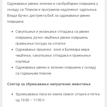
Одржавање јавних зелених и саобраћајних површина у
складу са Планом и програмом надлежног одјељења
Владе Брчко дистрикта БиХ за одржавање јавних
површина:
Сакупљање и уклањање отпадака са јавних
површина, ручно чишћење јавних површина,
пражњење посуда за отпатке
Одржавање пјешачке зоне и Булевара мира:
чишћење, сакупљање отпадака и пражњење
корпица
Одржавање јавних и зелених површина у складу
са годишњим планом
Сектор за збрињавање напуштених животиња
Удомљавање паса из азила сваког уторка и петка
од 10:00 – 11:00 h