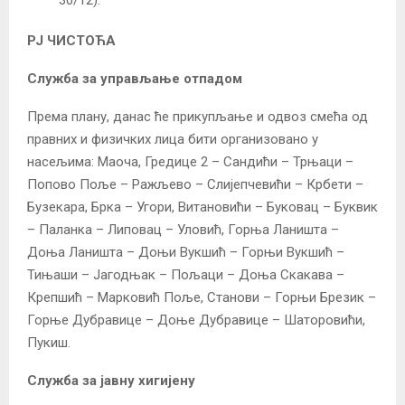
РЈ ЧИСТОЋА
Служба за управљање отпадом
Према плану, данас ће прикупљање и одвоз смећа од
правних и физичких лица бити организовано у
насељима: Маоча, Гредице 2 – Сандићи – Трњаци –
Попово Поље – Ражљево – Слијепчевићи – Крбети –
Бузекара, Брка – Угори, Витановићи – Буковац – Буквик
– Паланка – Липовац – Уловић, Горња Ланишта –
Доња Ланишта – Доњи Вукшић – Горњи Вукшић –
Тињаши – Јагодњак – Пољаци – Доња Скакава –
Крепшић – Марковић Поље, Станови – Горњи Брезик –
Горње Дубравице – Доње Дубравице – Шаторовићи,
Пукиш.
Служба за јавну хигијену