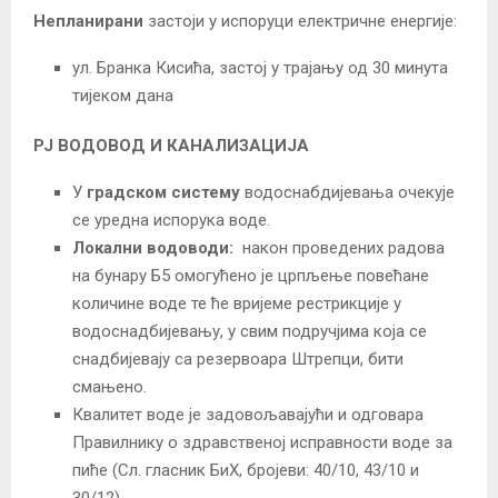
Непланирани
застоји у испоруци електричне енергије:
ул. Бранка Кисића, застој у трајању од 30 минута
тијеком дана
РЈ ВОДОВОД И КАНАЛИЗАЦИЈА
У
градском систему
водоснабдијевања очекује
се уредна испорука воде.
Локални водоводи:
након проведених радова
на бунару Б5 омогућено је црпљење повећане
количине воде те ће вријеме рестрикције у
водоснадбијевању, у свим подручјима која се
снадбијевају са резервоара Штрепци, бити
смањено.
Квалитет воде је задовољавајући и одговара
Правилнику о здравственој исправности воде за
пиће (Сл. гласник БиХ, бројеви: 40/10, 43/10 и
30/12).