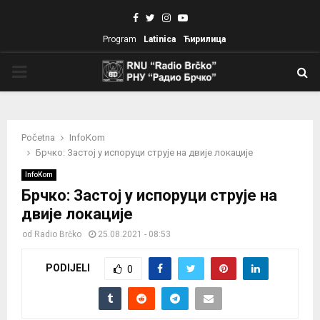
Facebook
Twitter
Instagram
Youtube
Program
Latinica
Ћирилица
PRIMARY
MENU
Početna
InfoKom
Брчко: Застој у испоруци струје на двије локације
InfoKom
Брчко: Застој у испоруци струје на
двије локације
od
Radio Brčko
25.08.2021 - 08:53
PODIJELI
0