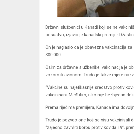
Državni službenici u Kanadi koji se ne vakcini
odsustvo, izjavio je kanadski premijer Džastin
On je naglasio da je obavezna vakcinacija za
300.000.
Osim za državne službenike, vakcinacija je ob
vozom ili avionom. Trudo je takve mjere nazva
“Vakcine su najefikasnije sredstvo protiv kovi
vakcinisani. Međutim, niko nije bezbjedan dok 
Prema riječima premijera, Kanada ima dovolj
Trudo je pozvao one koji se nisu vakcinisal
“zajedno završiti borbu protiv kovida 19”, preni