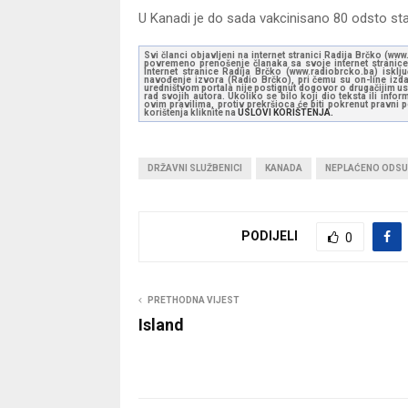
U Kanadi je do sada vakcinisano 80 odsto sta
Svi članci objavljeni na internet stranici Radija Brčko (w
povremeno prenošenje članaka sa svoje internet stranice 
Internet stranice Radija Brčko (www.radiobrcko.ba) isklj
navođenje izvora (Radio Brčko), pri čemu su on-line izdan
uredništvom portala nije postignut dogovor o drugačijim usl
rad svojih autora. Ukoliko se bilo koji dio teksta ili inf
ovim pravilima, protiv prekršioca će biti pokrenut pravni
korištenja kliknite na
USLOVI KORIŠTENJA.
DRŽAVNI SLUŽBENICI
KANADA
NEPLAĆENO ODS
PODIJELI
0
PRETHODNA VIJEST
Island