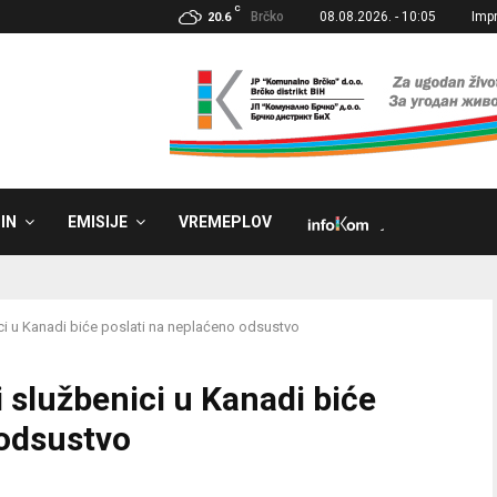
C
Brčko
08.08.2026. - 10:05
Imp
20.6
IN
EMISIJE
VREMEPLOV
˼
ci u Kanadi biće poslati na neplaćeno odsustvo
 službenici u Kanadi biće
 odsustvo