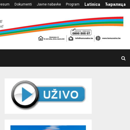
Latinica
Ћирилица
resum
Dokumenti
Javne nabavke
Program