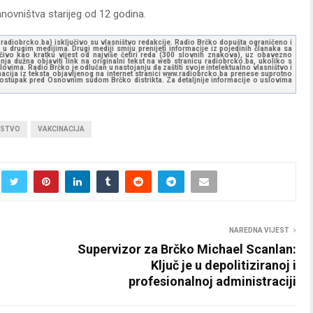
novništva starijeg od 12 godina.
ww.radiobrcko.ba) isključivo su vlasništvo redakcije. Radio Brčko dopušta ograničeno i
u drugim medijima. Drugi mediji smiju prenijeti informacije iz pojedinih članaka sa
učivo kao kratku vijest od najviše četiri reda (300 slovnih znakova), uz obavezno
ja dužna objaviti link na originalni tekst na web stranicu radiobrcko.ba, ukoliko s
ovima. Radio Brčko je odlučan u nastojanju da zaštiti svoje intelektualno vlasništvo i
ormacija iz teksta objavljenog na internet stranici www.radiobrcko.ba prenese suprotno
 postupak pred Osnovnim sudom Brčko distrikta. Za detaljnije informacije o uslovima
USTVO
VAKCINACIJA
NAREDNA VIJEST
Supervizor za Brčko Michael Scanlan:
Ključ je u depolitiziranoj i
profesionalnoj administraciji