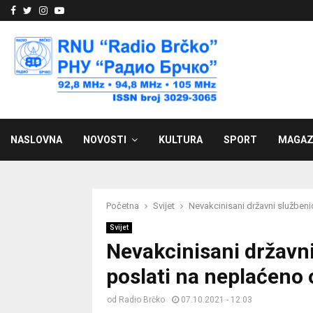
Facebook
Twitter
Instagram
Youtube
NASLOVNA
NOVOSTI
KULTURA
SPORT
MAGAZ
Početna
Svijet
Nevakcinisani državni službeni
Svijet
Nevakcinisani državni
poslati na neplaćeno
od
Radio Brčko
07.10.2021 - 12:03