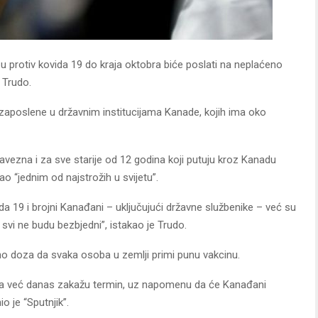
šu protiv kovida 19 do kraja oktobra biće poslati na neplaćeno
 Trudo.
 zaposlene u državnim institucijama Kanade, kojih ima oko
avezna i za sve starije od 12 godina koji putuju kroz Kanadu
o “jednim od najstrožih u svijetu”.
da 19 i brojni Kanađani – uključujući državne službenike – već su
svi ne budu bezbjedni”, istakao je Trudo.
no doza da svaka osoba u zemlji primi punu vakcinu.
i da već danas zakažu termin, uz napomenu da će Kanađani
o je “Sputnjik”.