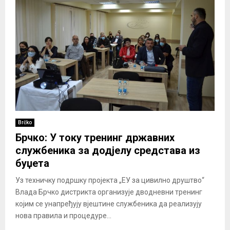
Brčko
Брчко: У току тренинг државних
службеника за додјелу средстава из
буџета
Уз техничку подршку пројекта „ЕУ за цивилно друштво“
Влада Брчко дистрикта организује дводневни тренинг
којим се унапређују вјештине службеника да реализују
нова правила и процедуре...