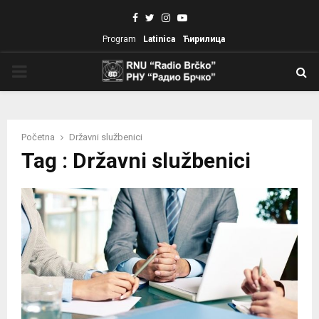
Facebook
Twitter
Instagram
Youtube
Program
Latinica
Ћирилица
PRIMARY
MENU
Početna
Državni službenici
Tag : Državni službenici