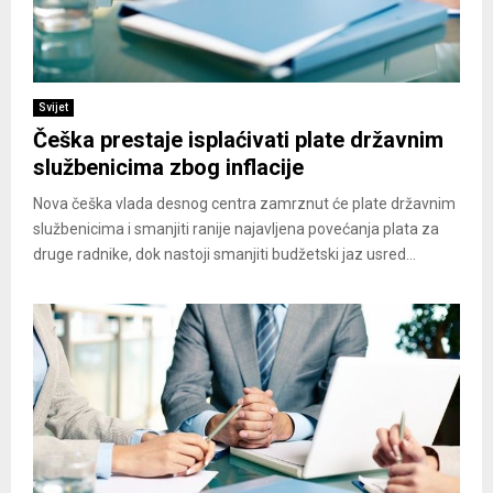
Svijet
Češka prestaje isplaćivati plate državnim
službenicima zbog inflacije
Nova češka vlada desnog centra zamrznut će plate državnim
službenicima i smanjiti ranije najavljena povećanja plata za
druge radnike, dok nastoji smanjiti budžetski jaz usred...