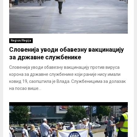
Region/Regija
Словенија уводи обавезну вакцинацију
за државне службенике
Словенија уводи обавезну вакцинацију против вируса
корона за државне службенике који раније нису имали
ковид 19, саопштила је Влада. Службеницима за долазак
на посао више...