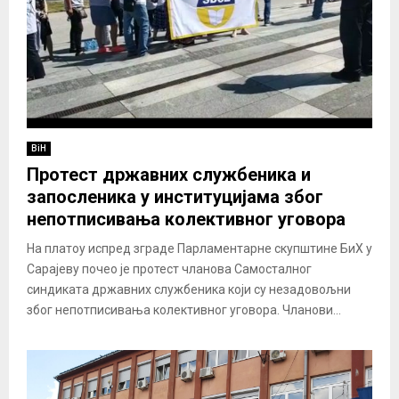
BiH
Протест државних службеника и
запосленика у институцијама због
непотписивања колективног уговора
На платоу испред зграде Парламентарне скупштине БиХ у
Сарајеву почео је протест чланова Самосталног
синдиката државних службеника који су незадовољни
због непотписивања колективног уговора. Чланови...