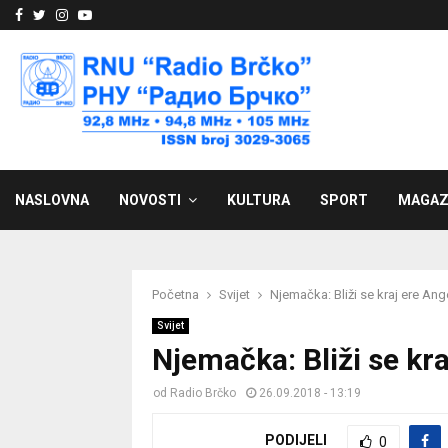
Facebook
Twitter
Instagram
Youtube
NASLOVNA
NOVOSTI
KULTURA
SPORT
MAGAZ
Početna
Svijet
Njemačka: Bliži se kraj ere Ang
Svijet
Njemačka: Bliži se kr
od
Radio Brčko
26.09.2018 - 13:19
PODIJELI
0