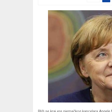
Bliži se kraj ere njemačkog kancelara Angele 