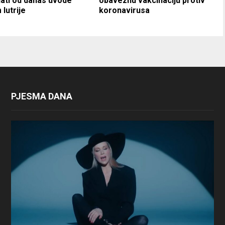
ati od danas uvode
obaveznu vakcinaciju protiv
 lutrije
koronavirusa
PJESMA DANA