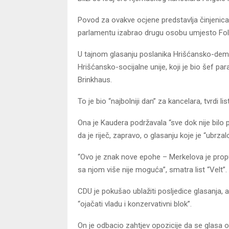
Povod za ovakve ocjene predstavlja činjenica 
parlamentu izabrao drugu osobu umjesto Folk
U tajnom glasanju poslanika Hrišćansko-dem
Hrišćansko-socijalne unije, koji je bio šef p
Brinkhaus.
To je bio “najbolniji dan” za kancelara, tvrdi li
Ona je Kaudera podržavala “sve dok nije bilo p
da je riječ, zapravo, o glasanju koje je “ubrzal
“Ovo je znak nove epohe – Merkelova je propus
sa njom više nije moguća”, smatra list “Velt”.
CDU je pokušao ublažiti posljedice glasanja, a
“ojačati vladu i konzervativni blok”.
On je odbacio zahtjev opozicije da se glasa o