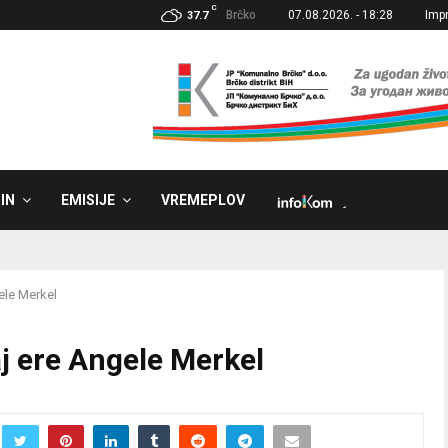
C
Brčko
07.08.2026. - 18:28
Imp
37.7
IN
EMISIJE
VREMEPLOV
˼
ele Merkel
aj ere Angele Merkel