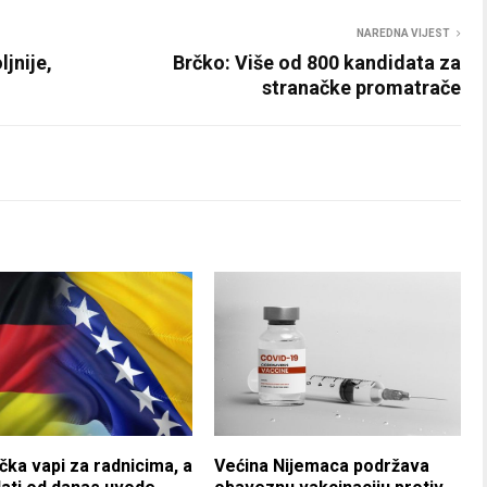
NAREDNA VIJEST
jnije,
Brčko: Više od 800 kandidata za
stranačke promatrače
ka vapi za radnicima, a
Većina Nijemaca podržava