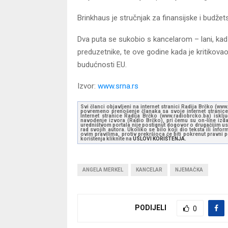
Brinkhaus je stručnjak za finansijske i budžetske
Dva puta se sukobio s kancelarom – lani, kad 
preduzetnike, te ove godine kada je kritikov
budućnosti EU.
Izvor:
www.srna.rs
Svi članci objavljeni na internet stranici Radija Brčko (w
povremeno prenošenje članaka sa svoje internet stranice 
Internet stranice Radija Brčko (www.radiobrcko.ba) isklj
navođenje izvora (Radio Brčko), pri čemu su on-line izdan
uredništvom portala nije postignut dogovor o drugačijim usl
rad svojih autora. Ukoliko se bilo koji dio teksta ili inf
ovim pravilima, protiv prekršioca će biti pokrenut pravni
korištenja kliknite na
USLOVI KORIŠTENJA.
ANGELA MERKEL
KANCELAR
NJEMAČKA
PODIJELI
0