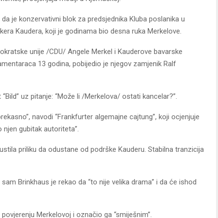
da je konzervativni blok za predsjednika Kluba poslanika u
era Kaudera, koji je godinama bio desna ruka Merkelove.
okratske unije /CDU/ Angele Merkel i Kauderove bavarske
aramentaraca 13 godina, pobijedio je njegov zamjenik Ralf
st “Bild” uz pitanje: “Može li /Merkelova/ ostati kancelar?”.
rekasno”, navodi “Frankfurter algemajne cajtung”, koji ocjenjuje
o njen gubitak autoriteta”.
tila priliku da odustane od podrške Kauderu. Stabilna tranzicija
 sam Brinkhaus je rekao da “to nije velika drama” i da će ishod
 povjerenju Merkelovoj i označio ga “smiješnim”.