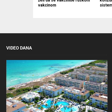
želi da se vakciniše ruskom
konzul
vakcinom
sistem
VIDEO DANA