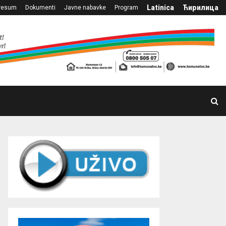
Latinica
Ћирилица
resum
Dokumenti
Javne nabavke
Program