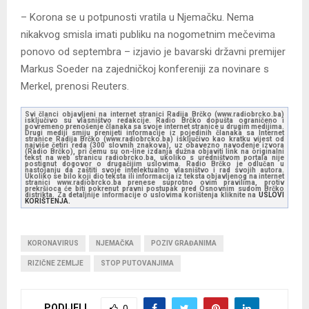
– Korona se u potpunosti vratila u Njemačku. Nema
nikakvog smisla imati publiku na nogometnim mečevima
ponovo od septembra – izjavio je bavarski državni premijer
Markus Soeder na zajedničkoj konfereniji za novinare s
Merkel, prenosi Reuters.
Svi članci objavljeni na internet stranici Radija Brčko (www.radiobrcko.ba)
isključivo su vlasništvo redakcije. Radio Brčko dopušta ograničeno i
povremeno prenošenje članaka sa svoje internet stranice u drugim medijima.
Drugi mediji smiju prenijeti informacije iz pojedinih članaka sa Internet
stranice Radija Brčko (www.radiobrcko.ba) isključivo kao kratku vijest od
najviše četiri reda (300 slovnih znakova), uz obavezno navođenje izvora
(Radio Brčko), pri čemu su on-line izdanja dužna objaviti link na originalni
tekst na web stranicu radiobrcko.ba, ukoliko s uredništvom portala nije
postignut dogovor o drugačijim uslovima. Radio Brčko je odlučan u
nastojanju da zaštiti svoje intelektualno vlasništvo i rad svojih autora.
Ukoliko se bilo koji dio teksta ili informacija iz teksta objavljenog na internet
stranici www.radiobrcko.ba prenese suprotno ovim pravilima, protiv
prekršioca će biti pokrenut pravni postupak pred Osnovnim sudom Brčko
distrikta. Za detaljnije informacije o uslovima korištenja kliknite na
USLOVI
KORIŠTENJA.
KORONAVIRUS
NJEMAČKA
POZIV GRAĐANIMA
RIZIČNE ZEMLJE
STOP PUTOVANJIMA
PODIJELI