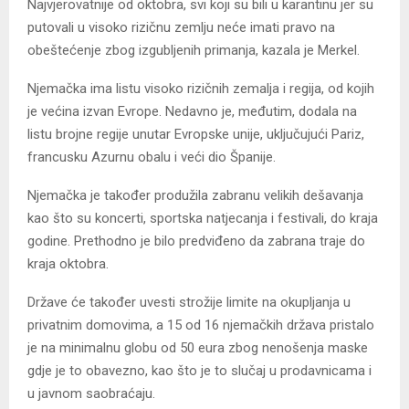
Najvjerovatnije od oktobra, svi koji su bili u karantinu jer su
putovali u visoko rizičnu zemlju neće imati pravo na
obeštećenje zbog izgubljenih primanja, kazala je Merkel.
Njemačka ima listu visoko rizičnih zemalja i regija, od kojih
je većina izvan Evrope. Nedavno je, međutim, dodala na
listu brojne regije unutar Evropske unije, uključujući Pariz,
francusku Azurnu obalu i veći dio Španije.
Njemačka je također produžila zabranu velikih dešavanja
kao što su koncerti, sportska natjecanja i festivali, do kraja
godine. Prethodno je bilo predviđeno da zabrana traje do
kraja oktobra.
Države će također uvesti strožije limite na okupljanja u
privatnim domovima, a 15 od 16 njemačkih država pristalo
je na minimalnu globu od 50 eura zbog nenošenja maske
gdje je to obavezno, kao što je to slučaj u prodavnicama i
u javnom saobraćaju.