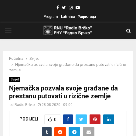
Facebook
Twitter
Instagram
Youtube
Program
Latinica
Ћирилица
PRIMARY
MENU
Početna
Svijet
Njemačka pozvala svoje građane da prestanu putovati u rizične
zemlje
Svijet
Njemačka pozvala svoje građane da
prestanu putovati u rizične zemlje
od
Radio Brčko
28.08.2020 - 09:00
PODIJELI
0