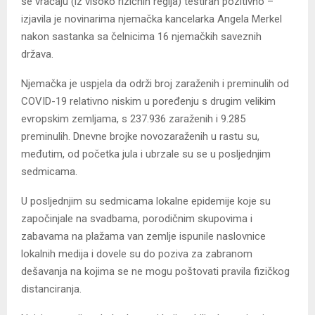
se vraćaju (iz visoko rizičnih regija) testiran pozitivno –
izjavila je novinarima njemačka kancelarka Angela Merkel
nakon sastanka sa čelnicima 16 njemačkih saveznih
država.
Njemačka je uspjela da održi broj zaraženih i preminulih od
COVID-19 relativno niskim u poređenju s drugim velikim
evropskim zemljama, s 237.936 zaraženih i 9.285
preminulih. Dnevne brojke novozaraženih u rastu su,
međutim, od početka jula i ubrzale su se u posljednjim
sedmicama.
U posljednjim su sedmicama lokalne epidemije koje su
započinjale na svadbama, porodičnim skupovima i
zabavama na plažama van zemlje ispunile naslovnice
lokalnih medija i dovele su do poziva za zabranom
dešavanja na kojima se ne mogu poštovati pravila fizičkog
distanciranja.