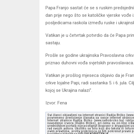
Papa Franjo sastat će se s ruskim predsjed
dan prije nego što se katoličke vjerske vođe 
posljedicama raskola između ruske i ukrajins
Vatikan je u četvrtak potvrdio da će Papa primi
sastaju.
Prošle se godine ukrajinska Pravoslavna crkva
priznao duhovni vođa svjetskih pravoslavaca.
Vatikan je prošlog mjeseca objavio da je Fra
crkve lojalne Papi, radi sastanka 5. i 6. jula. Ci
kojoj se Ukrajina nalazi”.
Izvor: Fena
Svi članci objavljeni na internet stranici Radija Brčko (w
povremeno prenošenje članaka sa svoje internet stranice 
Internet stranice Radija Brčko (www.radiobrcko.ba) isklj
navođenje izvora (Radio Brčko), pri čemu su on-line izdan
uredništvom portala nije postignut dogovor o drugačijim usl
rad svojih autora. Ukoliko se bilo koji dio teksta ili inf
ovim pravilima, protiv prekršioca će biti pokrenut pravni
korištenja kliknite na
USLOVI KORIŠTENJA.