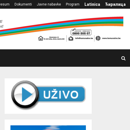
Latinica
Ћирилица
resum
Dokumenti
Javne nabavke
Program