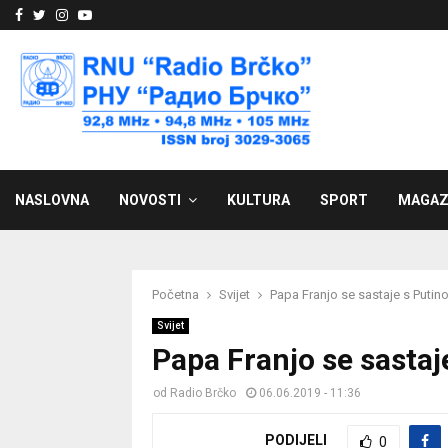
Facebook
Twitter
Instagram
Youtube
NASLOVNA
NOVOSTI
KULTURA
SPORT
MAGAZ
Početna
Svijet
Papa Franjo se sastaje s Put
Svijet
Papa Franjo se sasta
od
Radio Brčko
06.06.2019 - 11:36
PODIJELI
0