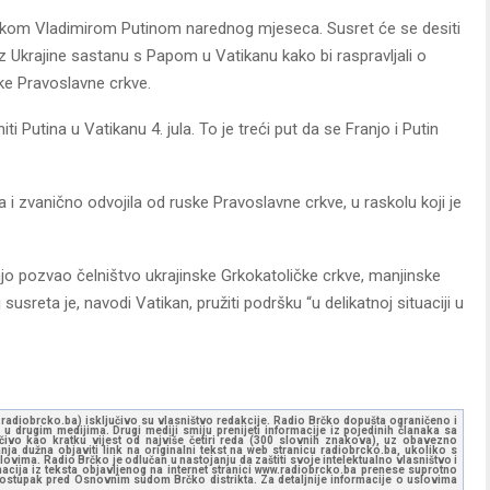
nikom Vladimirom Putinom narednog mjeseca. Susret će se desiti
iz Ukrajine sastanu s Papom u Vatikanu kako bi raspravljali o
ke Pravoslavne crkve.
ti Putina u Vatikanu 4. jula. To je treći put da se Franjo i Putin
 i zvanično odvojila od ruske Pravoslavne crkve, u raskolu koji je
njo pozvao čelništvo ukrajinske Grkokatoličke crkve, manjinske
lj susreta je, navodi Vatikan, pružiti podršku “u delikatnoj situaciji u
ww.radiobrcko.ba) isključivo su vlasništvo redakcije. Radio Brčko dopušta ograničeno i
u drugim medijima. Drugi mediji smiju prenijeti informacije iz pojedinih članaka sa
učivo kao kratku vijest od najviše četiri reda (300 slovnih znakova), uz obavezno
ja dužna objaviti link na originalni tekst na web stranicu radiobrcko.ba, ukoliko s
ovima. Radio Brčko je odlučan u nastojanju da zaštiti svoje intelektualno vlasništvo i
ormacija iz teksta objavljenog na internet stranici www.radiobrcko.ba prenese suprotno
 postupak pred Osnovnim sudom Brčko distrikta. Za detaljnije informacije o uslovima