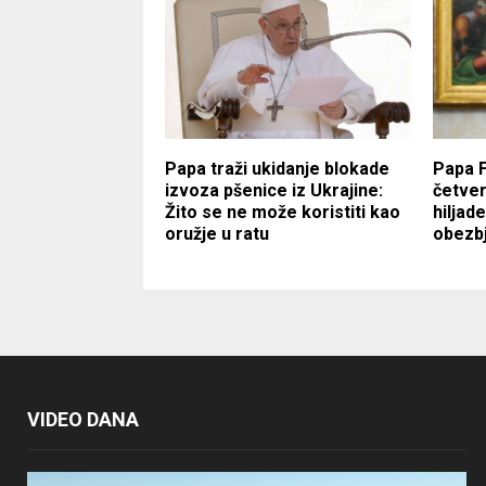
Papa traži ukidanje blokade
Papa 
izvoza pšenice iz Ukrajine:
četver
Žito se ne može koristiti kao
hiljad
oružje u ratu
obezbj
VIDEO DANA