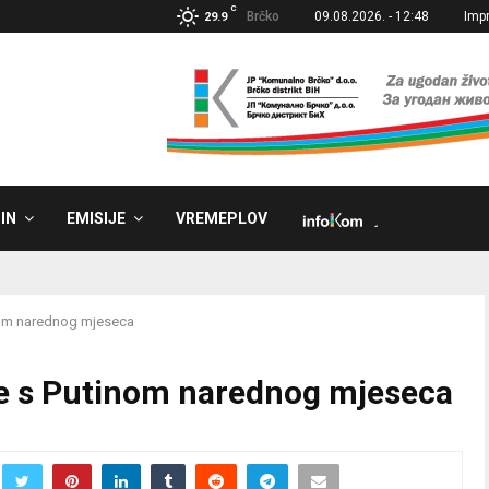
C
Brčko
09.08.2026. - 12:48
Imp
29.9
IN
EMISIJE
VREMEPLOV
˼
inom narednog mjeseca
je s Putinom narednog mjeseca