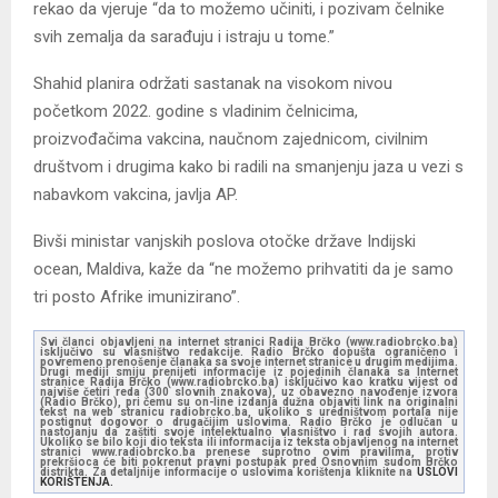
rekao da vjeruje “da to možemo učiniti, i pozivam čelnike
svih zemalja da sarađuju i istraju u tome.”
Shahid planira održati sastanak na visokom nivou
početkom 2022. godine s vladinim čelnicima,
proizvođačima vakcina, naučnom zajednicom, civilnim
društvom i drugima kako bi radili na smanjenju jaza u vezi s
nabavkom vakcina, javlja AP.
Bivši ministar vanjskih poslova otočke države Indijski
ocean, Maldiva, kaže da “ne možemo prihvatiti da je samo
tri posto Afrike imunizirano”.
Svi članci objavljeni na internet stranici Radija Brčko (www.radiobrcko.ba)
isključivo su vlasništvo redakcije. Radio Brčko dopušta ograničeno i
povremeno prenošenje članaka sa svoje internet stranice u drugim medijima.
Drugi mediji smiju prenijeti informacije iz pojedinih članaka sa Internet
stranice Radija Brčko (www.radiobrcko.ba) isključivo kao kratku vijest od
najviše četiri reda (300 slovnih znakova), uz obavezno navođenje izvora
(Radio Brčko), pri čemu su on-line izdanja dužna objaviti link na originalni
tekst na web stranicu radiobrcko.ba, ukoliko s uredništvom portala nije
postignut dogovor o drugačijim uslovima. Radio Brčko je odlučan u
nastojanju da zaštiti svoje intelektualno vlasništvo i rad svojih autora.
Ukoliko se bilo koji dio teksta ili informacija iz teksta objavljenog na internet
stranici www.radiobrcko.ba prenese suprotno ovim pravilima, protiv
prekršioca će biti pokrenut pravni postupak pred Osnovnim sudom Brčko
distrikta. Za detaljnije informacije o uslovima korištenja kliknite na
USLOVI
KORIŠTENJA.