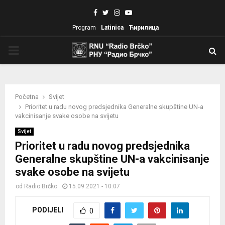
Facebook
Twitter
Instagram
Youtube
Program
Latinica
Ћирилица
PRIMARY
MENU
Početna
Svijet
Prioritet u radu novog predsjednika Generalne skupštine UN-a
vakcinisanje svake osobe na svijetu
Svijet
Prioritet u radu novog predsjednika
Generalne skupštine UN-a vakcinisanje
svake osobe na svijetu
od
Radio Brčko
15.09.2021 - 10:07
PODIJELI
0