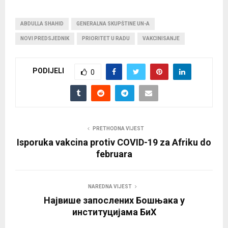
ABDULLA SHAHID
GENERALNA SKUPŠTINE UN-A
NOVI PREDSJEDNIK
PRIORITET U RADU
VAKCINISANJE
PODIJELI
0
PRETHODNA VIJEST
Isporuka vakcina protiv COVID-19 za Afriku do
februara
NAREDNA VIJEST
Највише запослених Бошњака у
институцијама БиХ