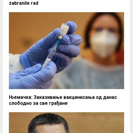
zabranile rad
Њемачка: Заказивање вакцинисања од данас
слободно за све грађане