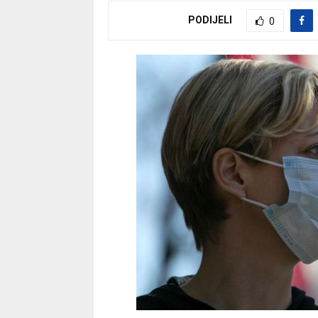
PODIJELI
0