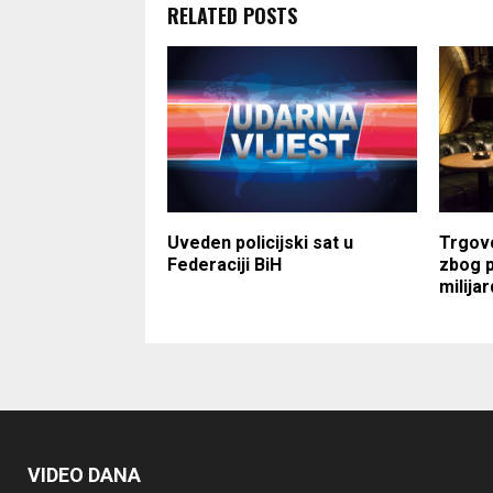
RELATED POSTS
Uveden policijski sat u
Trgovci
Federaciji BiH
zbog p
milija
VIDEO DANA