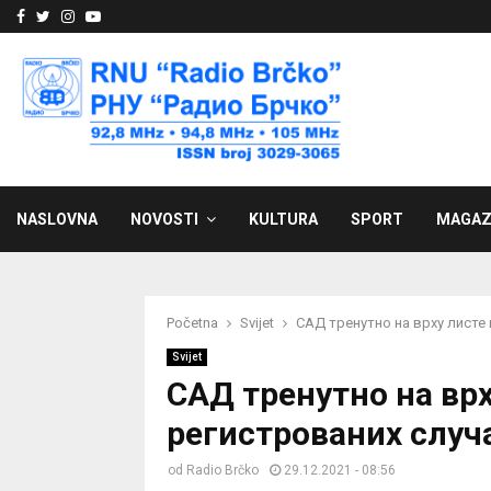
Facebook
Twitter
Instagram
Youtube
NASLOVNA
NOVOSTI
KULTURA
SPORT
MAGAZ
Početna
Svijet
САД тренутно на врху листе 
Svijet
САД тренутно на врх
регистрованих случа
od
Radio Brčko
29.12.2021 - 08:56