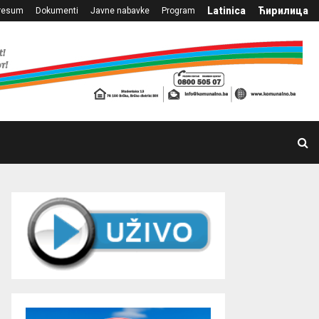
Latinica
Ћирилица
resum
Dokumenti
Javne nabavke
Program