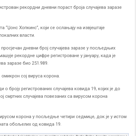
строван рекордни дневни пораст броја случајева заразе
а “Џонс Хопкинс”, који се ослањају на извјештаје
локалних власти.
 просјечан дневни број случајева заразе у посљедњих
машује рекордне цифре регистроване у јануару, када је
ева заразе био 251.989.
 омикрон сој вируса корона.
и о броју регистрованих случајева ковида 19, којих је до
рој смртних случајева повезаних са вирусом корона
ирусом корона у посљедње четири седмице, док је у истом
ната обољелих од ковида 19.