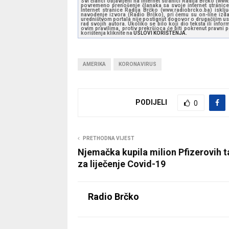
Svi članci objavljeni na internet stranici Radija Brčko (w
povremeno prenošenje članaka sa svoje internet stranice 
Internet stranice Radija Brčko (www.radiobrcko.ba) isklj
navođenje izvora (Radio Brčko), pri čemu su on-line izdan
uredništvom portala nije postignut dogovor o drugačijim usl
rad svojih autora. Ukoliko se bilo koji dio teksta ili inf
ovim pravilima, protiv prekršioca će biti pokrenut pravni
korištenja kliknite na
USLOVI KORIŠTENJA.
AMERIKA
KORONAVIRUS
PODIJELI
0
PRETHODNA VIJEST
Njemačka kupila milion Pfizerovih t
za liječenje Covid-19
Radio Brčko