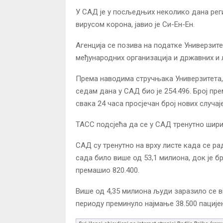
У САД је у посљедњих неколико дана реги
вирусом корона, јавио је Си-Ен-Ен.
Агенција се позива на податке Универзитет
међународних организација и државних и 
Према наводима стручњака Универзитета,
седам дана у САД био је 254.496. Број пре
свака 24 часа просјечан број нових случај
ТАСС подсјећа да се у САД тренутно шири
САД су тренутно на врху листе када се рад
сада било више од 53,1 милиона, док је б
премашио 820.400.
Више од 4,35 милиона људи заразило се в
периоду преминуло најмање 38.500 пације