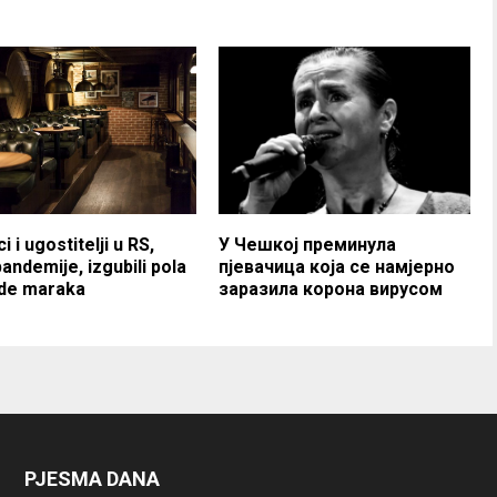
 i ugostitelji u RS,
У Чешкој преминула
andemije, izgubili pola
пјевачица која се намјерно
rde maraka
заразила корона вирусом
PJESMA DANA