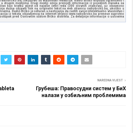
ww.radiobrcko.ba) isključivo su vlasništvo redakcije. Radio Brčko dopušta ograničeno i
u drugim medijima. Drugi mediji smiju prenijeti informacije iz pojedinih članaka sa
učivo kao kratku vijest od najviše četiri reda (300 slovnih znakova), uz obavezno
ja dužna objaviti link na originalni tekst na web stranicu radiobrcko.ba, ukoliko s
ovima. Radio Brčko je odlučan u nastojanju da zaštiti svoje intelektualno vlasništvo i
ormacija iz teksta objavljenog na internet stranici www.radiobrcko.ba prenese suprotno
 postupak pred Osnovnim sudom Brčko distrikta. Za detaljnije informacije o uslovima
NAREDNA VIJEST
ableta
Грубеша: Правосудни систем у БиХ
налази у озбиљним проблемима