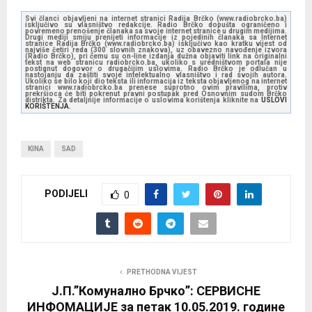
Svi članci objavljeni na internet stranici Radija Brčko (www.radiobrcko.ba)
isključivo su vlasništvo redakcije. Radio Brčko dopušta ograničeno i
povremeno prenošenje članaka sa svoje internet stranice u drugim medijima.
Drugi mediji smiju prenijeti informacije iz pojedinih članaka sa Internet
stranice Radija Brčko (www.radiobrcko.ba) isključivo kao kratku vijest od
najviše četiri reda (300 slovnih znakova), uz obavezno navođenje izvora
(Radio Brčko), pri čemu su on-line izdanja dužna objaviti link na originalni
tekst na web stranicu radiobrcko.ba, ukoliko s uredništvom portala nije
postignut dogovor o drugačijim uslovima. Radio Brčko je odlučan u
nastojanju da zaštiti svoje intelektualno vlasništvo i rad svojih autora.
Ukoliko se bilo koji dio teksta ili informacija iz teksta objavljenog na internet
stranici www.radiobrcko.ba prenese suprotno ovim pravilima, protiv
prekršioca će biti pokrenut pravni postupak pred Osnovnim sudom Brčko
distrikta. Za detaljnije informacije o uslovima korištenja kliknite na
USLOVI
KORIŠTENJA.
KINA
SAD
PODIJELI
0
PRETHODNA VIJEST
Ј.П.”Комунално Брчко”: СЕРВИСНЕ
ИНФОМАЦИЈЕ за петак 10.05.2019. године