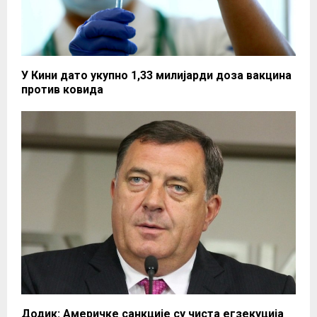
У Кини дато укупно 1,33 милијарди доза вакцина
против ковида
Додик: Америчке санкције су чиста егзекуција