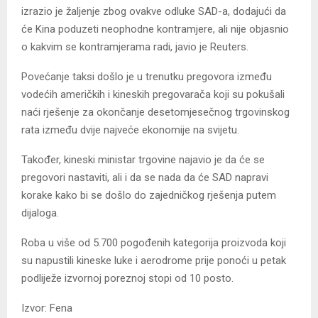
izrazio je žaljenje zbog ovakve odluke SAD-a, dodajući da
će Kina poduzeti neophodne kontramjere, ali nije objasnio
o kakvim se kontramjerama radi, javio je Reuters.
Povećanje taksi došlo je u trenutku pregovora između
vodećih američkih i kineskih pregovarača koji su pokušali
naći rješenje za okončanje desetomjesečnog trgovinskog
rata između dvije najveće ekonomije na svijetu.
Također, kineski ministar trgovine najavio je da će se
pregovori nastaviti, ali i da se nada da će SAD napravi
korake kako bi se došlo do zajedničkog rješenja putem
dijaloga.
Roba u više od 5.700 pogođenih kategorija proizvoda koji
su napustili kineske luke i aerodrome prije ponoći u petak
podliježe izvornoj poreznoj stopi od 10 posto.
Izvor: Fena