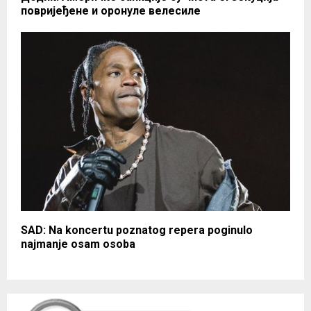
повријеђене и оронуле велесиле
SAD: Na koncertu poznatog repera poginulo
najmanje osam osoba