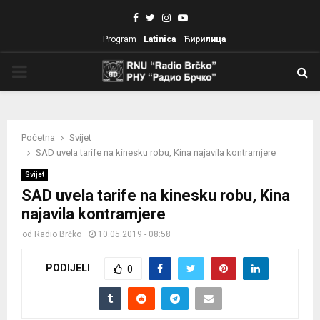
Facebook
Twitter
Instagram
Youtube
Program
Latinica
Ћирилица
PRIMARY
MENU
Početna
Svijet
SAD uvela tarife na kinesku robu, Kina najavila kontramjere
Svijet
SAD uvela tarife na kinesku robu, Kina
najavila kontramjere
od
Radio Brčko
10.05.2019 - 08:58
PODIJELI
0