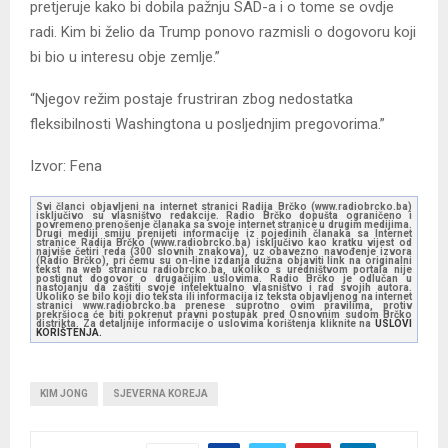
pretjeruje kako bi dobila pažnju SAD-a i o tome se ovdje
radi. Kim bi želio da Trump ponovo razmisli o dogovoru koji
bi bio u interesu obje zemlje.”
“Njegov režim postaje frustriran zbog nedostatka
fleksibilnosti Washingtona u posljednjim pregovorima.”
Izvor: Fena
Svi članci objavljeni na internet stranici Radija Brčko (www.radiobrcko.ba)
isključivo su vlasništvo redakcije. Radio Brčko dopušta ograničeno i
povremeno prenošenje članaka sa svoje internet stranice u drugim medijima.
Drugi mediji smiju prenijeti informacije iz pojedinih članaka sa Internet
stranice Radija Brčko (www.radiobrcko.ba) isključivo kao kratku vijest od
najviše četiri reda (300 slovnih znakova), uz obavezno navođenje izvora
(Radio Brčko), pri čemu su on-line izdanja dužna objaviti link na originalni
tekst na web stranicu radiobrcko.ba, ukoliko s uredništvom portala nije
postignut dogovor o drugačijim uslovima. Radio Brčko je odlučan u
nastojanju da zaštiti svoje intelektualno vlasništvo i rad svojih autora.
Ukoliko se bilo koji dio teksta ili informacija iz teksta objavljenog na internet
stranici www.radiobrcko.ba prenese suprotno ovim pravilima, protiv
prekršioca će biti pokrenut pravni postupak pred Osnovnim sudom Brčko
distrikta. Za detaljnije informacije o uslovima korištenja kliknite na
USLOVI
KORIŠTENJA.
KIM JONG
SJEVERNA KOREJA