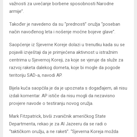
važnosti za uvećanje borbene sposobnosti Narodne
armije”.
Također je navedeno da su “prednosti” oružja “poseban
način navođenog leta i nošenje moćne bojeve glave”.
Saopćenje iz Sjeverne Koreje dolazi u trenutku kada su se
pojavili izvještaji da je primjećena aktivnost u istražnim
centrima u Sjevernoj Koreji, za koje se vjeruje da služe za
razvoj raketa dalekog dometa, koje bi mogle da pogode
teritoriju SAD-a, navodi AP.
Bijela kuća saopćila je da je upoznata s događajem, ali nisu
izdali komentar. AP ističe da nisu mogli da nezavisno
provjere navode o testiranju novog oružja.
Mark Fitzpatrick, bivši zvaničnik američkog State
Departmenta, rekao je za Al Jazeeru da se radi o
“taktičkom oružju, a ne raketi”. “Sjeverna Koreja možda