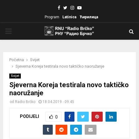
Facebook
Twitter
Instagram
Youtube
Program
Latinica
Ћирилица
PRIMARY
MENU
Početna
Svijet
Sjeverna Koreja testirala novo taktičko naoružanje
Svijet
Sjeverna Koreja testirala novo taktičko
naoružanje
od
Radio Brčko
18.04.2019 - 09:45
PODIJELI
0