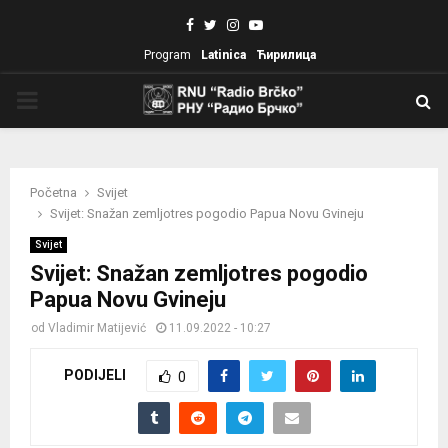
Facebook
Twitter
Instagram
Youtube
Program
Latinica
Ћирилица
PRIMARY
MENU
Početna
Svijet
Svijet: Snažan zemljotres pogodio Papua Novu Gvineju
Svijet
Svijet: Snažan zemljotres pogodio
Papua Novu Gvineju
od
Vladimir Matijević
11.09.2022 - 10:27
PODIJELI
0