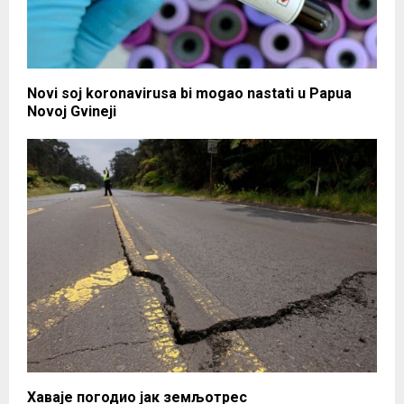
Novi soj koronavirusa bi mogao nastati u Papua
Novoj Gvineji
Хаваје погодио јак земљотрес