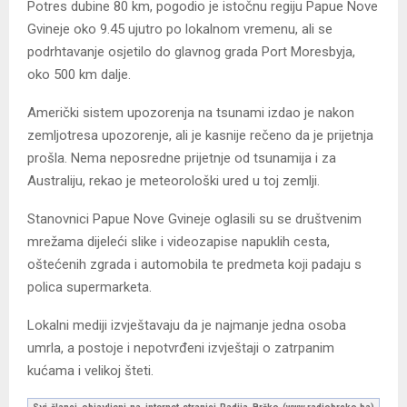
Potres dubine 80 km, pogodio je istočnu regiju Papue Nove
Gvineje oko 9.45 ujutro po lokalnom vremenu, ali se
podrhtavanje osjetilo do glavnog grada Port Moresbyja,
oko 500 km dalje.
Američki sistem upozorenja na tsunami izdao je nakon
zemljotresa upozorenje, ali je kasnije rečeno da je prijetnja
prošla. Nema neposredne prijetnje od tsunamija i za
Australiju, rekao je meteorološki ured u toj zemlji.
Stanovnici Papue Nove Gvineje oglasili su se društvenim
mrežama dijeleći slike i videozapise napuklih cesta,
oštećenih zgrada i automobila te predmeta koji padaju s
polica supermarketa.
Lokalni mediji izvještavaju da je najmanje jedna osoba
umrla, a postoje i nepotvrđeni izvještaji o zatrpanim
kućama i velikoj šteti.