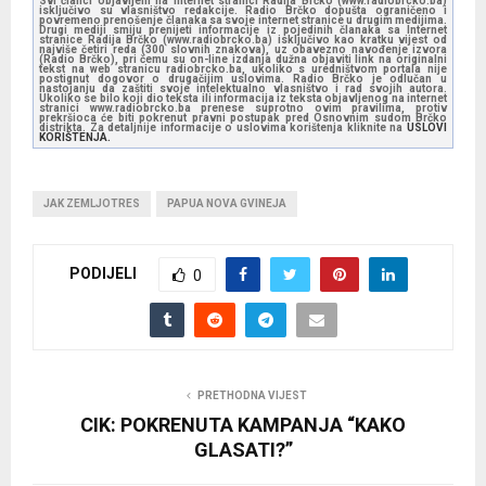
Svi članci objavljeni na internet stranici Radija Brčko (www.radiobrcko.ba)
isključivo su vlasništvo redakcije. Radio Brčko dopušta ograničeno i
povremeno prenošenje članaka sa svoje internet stranice u drugim medijima.
Drugi mediji smiju prenijeti informacije iz pojedinih članaka sa Internet
stranice Radija Brčko (www.radiobrcko.ba) isključivo kao kratku vijest od
najviše četiri reda (300 slovnih znakova), uz obavezno navođenje izvora
(Radio Brčko), pri čemu su on-line izdanja dužna objaviti link na originalni
tekst na web stranicu radiobrcko.ba, ukoliko s uredništvom portala nije
postignut dogovor o drugačijim uslovima. Radio Brčko je odlučan u
nastojanju da zaštiti svoje intelektualno vlasništvo i rad svojih autora.
Ukoliko se bilo koji dio teksta ili informacija iz teksta objavljenog na internet
stranici www.radiobrcko.ba prenese suprotno ovim pravilima, protiv
prekršioca će biti pokrenut pravni postupak pred Osnovnim sudom Brčko
distrikta. Za detaljnije informacije o uslovima korištenja kliknite na
USLOVI
KORIŠTENJA.
JAK ZEMLJOTRES
PAPUA NOVA GVINEJA
PODIJELI
0
PRETHODNA VIJEST
CIK: POKRENUTA KAMPANJA “KAKO
GLASATI?”