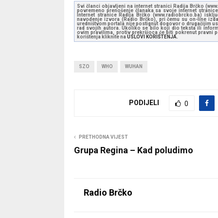
Svi članci objavljeni na internet stranici Radija Brčko (w
povremeno prenošenje članaka sa svoje internet stranice 
Internet stranice Radija Brčko (www.radiobrcko.ba) isklj
navođenje izvora (Radio Brčko), pri čemu su on-line izdan
uredništvom portala nije postignut dogovor o drugačijim usl
rad svojih autora. Ukoliko se bilo koji dio teksta ili inf
ovim pravilima, protiv prekršioca će biti pokrenut pravni
korištenja kliknite na
USLOVI KORIŠTENJA.
SZO
WHO
WUHAN
PODIJELI
0
PRETHODNA VIJEST
Grupa Regina – Kad poludimo
Radio Brčko