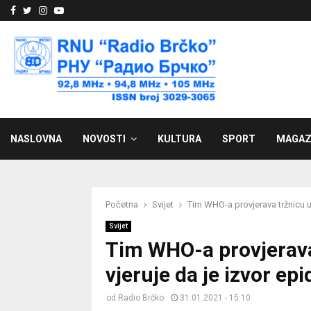
Facebook
Twitter
Instagram
Youtube
NASLOVNA
NOVOSTI
KULTURA
SPORT
MAGAZ
Početna
Svijet
Tim WHO-a provjerava tržnicu u
Svijet
Tim WHO-a provjerava
vjeruje da je izvor ep
od
Radio Brčko
31.01.2021 - 15:10