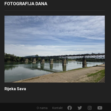
FOTOGRAFIJA DANA
Rijeka Sava
F
T
I
Y
O nama
Kontakt