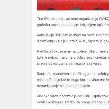
Tim Svjetske zdravstvene organizacije (WHO) ko
početku povezano s prvim izbijanjem epidem
Kako javlja BBC, tim je ušao na sada zatvore
istraživanju koje je citirala WHO, mjesto je 
Rad tima fokusiran je na potencijalni prijenos
koje je nekoć imalo na prodaju širok spektar
širenje bolesti, a ne za njezino izazivanje.
Ranije su znanstvenici otišli u golemu velet
robom. Pitanje koliko dugo koronavirus može
razumijevanje njegovog podrijetla.
Kineska vlada podržala je ovu liniju ispitivanj
odakle je krenula smrznuta hrana, prenosi BB