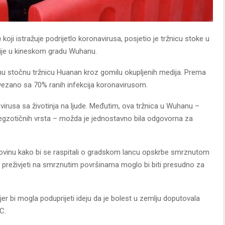
ji istražuje podrijetlo koronavirusa, posjetio je tržnicu stoke u
ije u kineskom gradu Wuhanu.
nu stočnu tržnicu Huanan kroz gomilu okupljenih medija. Prema
povezano sa 70% ranih infekcija koronavirusom.
 virusa sa životinja na ljude. Međutim, ova tržnica u Wuhanu –
 egzotičnih vrsta – možda je jednostavno bila odgovorna za
rgovinu kako bi se raspitali o gradskom lancu opskrbe smrznutom
 preživjeti na smrznutim površinama moglo bi biti presudno za
a jer bi mogla poduprijeti ideju da je bolest u zemlju doputovala
C.