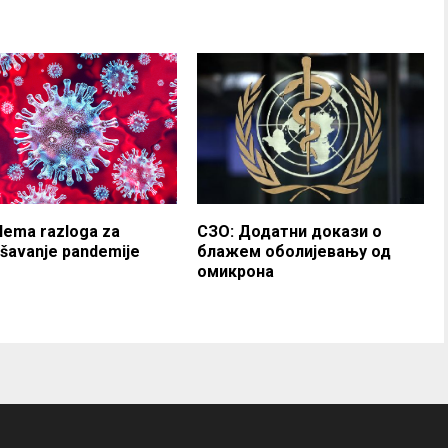
Nema razloga za
СЗО: Додатни докази о
šavanje pandemije
блажем оболијевању од
омикрона