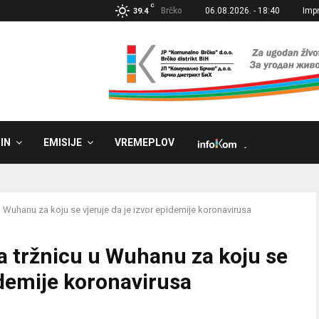
C
Brčko
06.08.2026. - 18:40
Imp
39.4
IN
EMISIJE
VREMEPLOV
˼
 Wuhanu za koju se vjeruje da je izvor epidemije koronavirusa
 tržnicu u Wuhanu za koju se
idemije koronavirusa