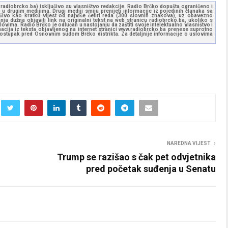
ww.radiobrcko.ba) isključivo su vlasništvo redakcije. Radio Brčko dopušta ograničeno i
u drugim medijima. Drugi mediji smiju prenijeti informacije iz pojedinih članaka sa
učivo kao kratku vijest od najviše četiri reda (300 slovnih znakova), uz obavezno
ja dužna objaviti link na originalni tekst na web stranicu radiobrcko.ba, ukoliko s
ovima. Radio Brčko je odlučan u nastojanju da zaštiti svoje intelektualno vlasništvo i
ormacija iz teksta objavljenog na internet stranici www.radiobrcko.ba prenese suprotno
 postupak pred Osnovnim sudom Brčko distrikta. Za detaljnije informacije o uslovima
NAREDNA VIJEST
Trump se razišao s čak pet odvjetnika
pred početak suđenja u Senatu