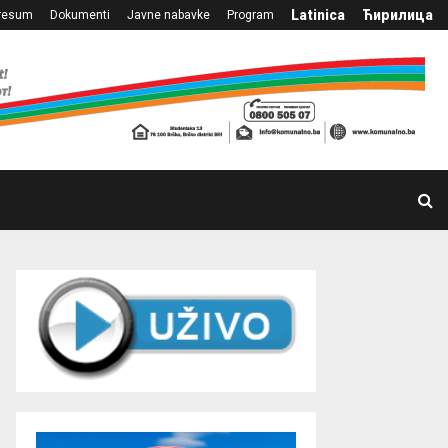
Latinica
Ћирилица
resum
Dokumenti
Javne nabavke
Program