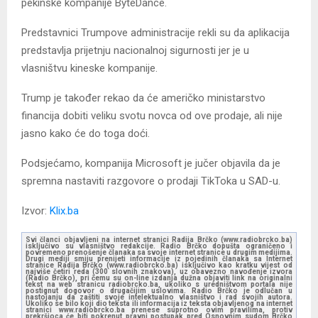
pekinške kompanije ByteDance.
Predstavnici Trumpove administracije rekli su da aplikacija
predstavlja prijetnju nacionalnoj sigurnosti jer je u
vlasništvu kineske kompanije.
Trump je također rekao da će američko ministarstvo
financija dobiti veliku svotu novca od ove prodaje, ali nije
jasno kako će do toga doći.
Podsjećamo, kompanija Microsoft je jučer objavila da je
spremna nastaviti razgovore o prodaji TikToka u SAD-u.
Izvor:
Klix.ba
Svi članci objavljeni na internet stranici Radija Brčko (www.radiobrcko.ba)
isključivo su vlasništvo redakcije. Radio Brčko dopušta ograničeno i
povremeno prenošenje članaka sa svoje internet stranice u drugim medijima.
Drugi mediji smiju prenijeti informacije iz pojedinih članaka sa Internet
stranice Radija Brčko (www.radiobrcko.ba) isključivo kao kratku vijest od
najviše četiri reda (300 slovnih znakova), uz obavezno navođenje izvora
(Radio Brčko), pri čemu su on-line izdanja dužna objaviti link na originalni
tekst na web stranicu radiobrcko.ba, ukoliko s uredništvom portala nije
postignut dogovor o drugačijim uslovima. Radio Brčko je odlučan u
nastojanju da zaštiti svoje intelektualno vlasništvo i rad svojih autora.
Ukoliko se bilo koji dio teksta ili informacija iz teksta objavljenog na internet
stranici www.radiobrcko.ba prenese suprotno ovim pravilima, protiv
prekršioca će biti pokrenut pravni postupak pred Osnovnim sudom Brčko