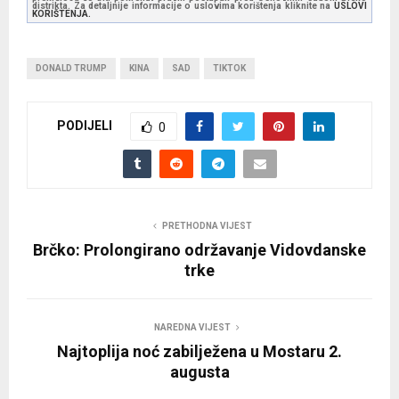
distrikta. Za detaljnije informacije o uslovima korištenja kliknite na
USLOVI
KORIŠTENJA.
DONALD TRUMP
KINA
SAD
TIKTOK
PODIJELI
0
PRETHODNA VIJEST
Brčko: Prolongirano održavanje Vidovdanske
trke
NAREDNA VIJEST
Najtoplija noć zabilježena u Mostaru 2.
augusta