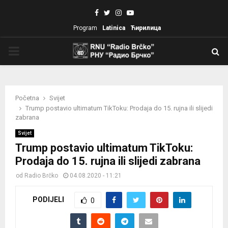
Facebook
Twitter
Instagram
Youtube
Program
Latinica
Ћирилица
PRIMARY
MENU
Početna
Svijet
Trump postavio ultimatum TikToku: Prodaja do 15. rujna ili slijedi
zabrana
Svijet
Trump postavio ultimatum TikToku:
Prodaja do 15. rujna ili slijedi zabrana
od
Radio Brčko
04.08.2020 - 11:21
PODIJELI
0