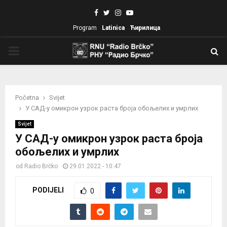
Facebook
Twitter
Instagram
Youtube
Program
Latinica
Ћирилица
PRIMARY
MENU
Početna
Svijet
У САД-у омикрон узрок раста броја обољелих и умрлих
Svijet
У САД-у омикрон узрок раста броја
обољелих и умрлих
od
Radio Brčko
29.01.2022 - 10:47
PODIJELI
0