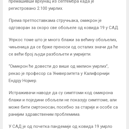
премашивши врхунац из септембра када је
регистровано 2.100 умрлих.
Према претпоставкама стручњака, омикрон је
одговоран за скоро све обољеле од ковида 19 у САД.
Упркос томе што је много блажи за већину обољелих,
чињеница да се брже преноси од осталих значи да ће
се већи број људи разбољети и умријети.
“Омикрон ће довести до више од милион умрлих”,
рекао је професор са Универзитета у Калифорнији
Ендрју Нојмер.
Истраживачи наводе да су симптоми код омикрона
блажи и поједини обољели не показују симптоме, али
може бити смртоносан, посебно за старије и особе са
ранијим здравственим проблемима.
У САД је од почетка пандемије од ковида 19 умрло