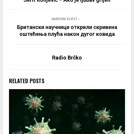
NAREDNA VIJEST
Британски научници открили скривена
оштећења плућа након дугог ковида
Radio Brčko
RELATED POSTS