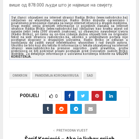
више од 878.000 људи што је највише на свијету.
Svi članci objavljeni na internet stranici Radija Brčko (www.radiobrcko.ba)
isključivo su vlasništvo redakcije. Radio Brčko dopušta ograničeno i
povremeno prenošenje članaka sa svoje internet stranice u drugim medijima.
Drugi mediji smiju prenijeti informacije iz pojedinih članaka sa Internet
stranice Radija Brčko (www.radiobrcko.ba) isključivo kao kratku vijest od
najviše četiri reda (300 slovnih znakova), uz obavezno navođenje izvora
(Radio Brčko), pri čemu su on-line izdanja dužna objaviti link na originalni
tekst na web stranicu radiobrcko.ba, ukoliko s uredništvom portala nije
postignut dogovor o drugačijim uslovima. Radio Brčko je odlučan u
nastojanju da zaštiti svoje intelektualno vlasništvo i rad svojih autora.
Ukoliko se bilo koji dio teksta ili informacija iz teksta objavljenog na internet
stranici www.radiobrcko.ba prenese suprotno ovim pravilima, protiv
prekršioca će biti pokrenut pravni postupak pred Osnovnim sudom Brčko
distrikta. Za detaljnije informacije o uslovima korištenja kliknite na
USLOVI
KORIŠTENJA.
OMIKRON
PANDEMIJA KORONAVIRUSA
SAD
PODIJELI
0
PRETHODNA VIJEST
Šerif Konjević – Ako je ljubav grijeh