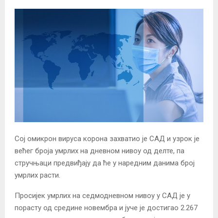
Сој омикрон вируса корона захватио је САД и узрок је
већег броја умрлих на дневном нивоу од делте, па
стручњаци предвиђају да ће у наредним данима број
умрлих расти.
Просијек умрлих на седмодневном нивоу у САД је у
порасту од средине новембра и јуче је достигао 2.267