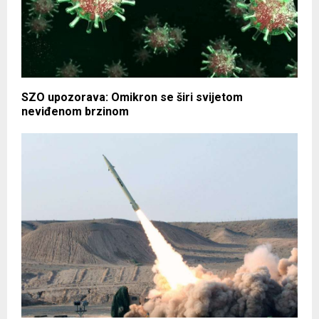
SZO upozorava: Omikron se širi svijetom
neviđenom brzinom